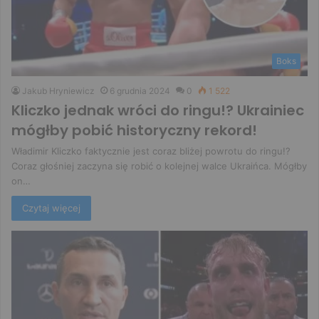
Boks
Jakub Hryniewicz
6 grudnia 2024
0
1 522
Kliczko jednak wróci do ringu!? Ukrainiec
mógłby pobić historyczny rekord!
Władimir Kliczko faktycznie jest coraz bliżej powrotu do ringu!?
Coraz głośniej zaczyna się robić o kolejnej walce Ukraińca. Mógłby
on…
Czytaj więcej