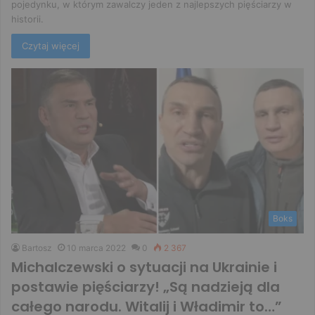
pojedynku, w którym zawalczy jeden z najlepszych pięściarzy w
historii.
Czytaj więcej
Boks
Bartosz
10 marca 2022
0
2 367
Michalczewski o sytuacji na Ukrainie i
postawie pięściarzy! „Są nadzieją dla
całego narodu. Witalij i Władimir to…”