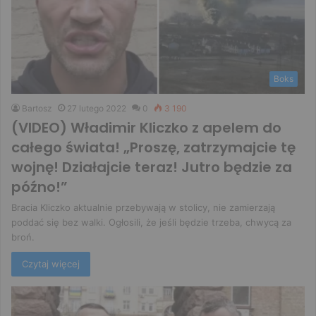
Boks
Bartosz
27 lutego 2022
0
3 190
(VIDEO) Władimir Kliczko z apelem do
całego świata! „Proszę, zatrzymajcie tę
wojnę! Działajcie teraz! Jutro będzie za
późno!”
Bracia Kliczko aktualnie przebywają w stolicy, nie zamierzają
poddać się bez walki. Ogłosili, że jeśli będzie trzeba, chwycą za
broń.
Czytaj więcej