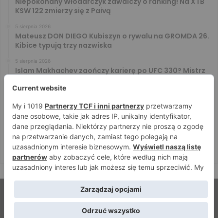
Niepokonany Włodarczyk zawalczy o ranking! Na XTB
KSW 122 zmierzy się z Paivą
5 sierpnia 2026
Mateusz DON DIEGO Kubiszyn o rywalu na GROMDA 26.
Kibice typują trzy nazwiska
5 sierpnia 2026
Islam Makhachev zaończy karierę po UFC 330? Mistrz
rozwiał wszelkie wątpliwości
4 sierpnia 2026
Tańcula nie gryzł się w język. Wymowna sugestia o
zachowaniu Jacka Murańskiego [VIDEO]
4 sierpnia 2026
Ostre spojrzenia Jóźwiaka i Ryty. Zobacz face to face
przed PRIME 18
© Strefamma.pl 2026, Wszelkie prawa zastrzeżone |
Home
Redakcja
Kontakt