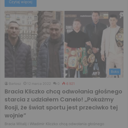
Czytaj więcej
Boks
Bartosz
12 marca 2022
0
6 921
Bracia Kliczko chcą odwołania głośnego
starcia z udziałem Canelo! „Pokażmy
Rosji, że świat sportu jest przeciwko tej
wojnie”
Bracia Witalij i Władimir Kliczko chcą odwołania głośnego