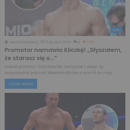
Boks
Jakub Hryniewicz
12 grudnia 2024
0
1 911
Promotor namawia Kliczkę! „Słyszałem,
że starasz się o…”
Arabski promotor Turki Alalshikh skorzystał z okazji, by
bezpośrednio poprosić Władimira Kliczkę o powrót do ringu.
Czytaj więcej