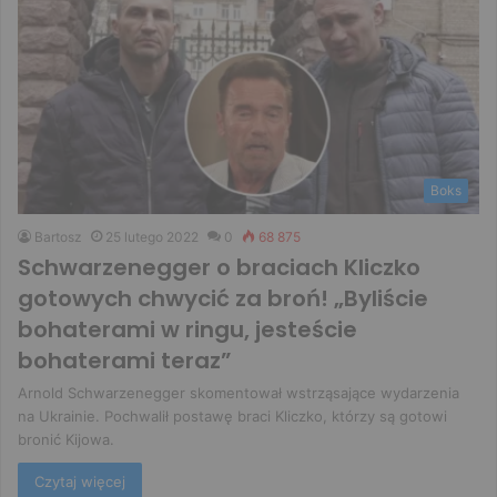
Boks
Bartosz
25 lutego 2022
0
68 875
Schwarzenegger o braciach Kliczko
gotowych chwycić za broń! „Byliście
bohaterami w ringu, jesteście
bohaterami teraz”
Arnold Schwarzenegger skomentował wstrząsające wydarzenia
na Ukrainie. Pochwalił postawę braci Kliczko, którzy są gotowi
bronić Kijowa.
Czytaj więcej