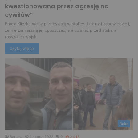
kwestionowana przez agresję na
cywilów”
Bracia Kliczko wciąż przebywają w stolicy Ukrainy i zapowiedzieli,
że nie zamierzają jej opuszczać, ani uciekać przed atakami
rosyjskich wojsk.
Czytaj więcej
Boks
Bartosz
4 marca 2022
0
2 418