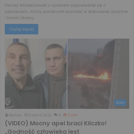
Dariusz Michalczewski z uznaniem wypowiedział się o
pięściarzach, którzy postanowili pozostać w atakowanej ojczyźnie
i bronić Ukrainy.
Czytaj więcej
Boks
Bartosz
6 marca 2022
0
2 244
(VIDEO) Mocny apel braci Kliczko!
„Godność człowieka jest