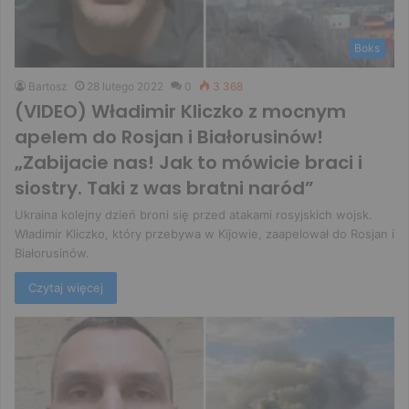
Boks
Bartosz
28 lutego 2022
0
3 368
(VIDEO) Władimir Kliczko z mocnym
apelem do Rosjan i Białorusinów!
„Zabijacie nas! Jak to mówicie braci i
siostry. Taki z was bratni naród”
Ukraina kolejny dzień broni się przed atakami rosyjskich wojsk.
Władimir Kliczko, który przebywa w Kijowie, zaapelował do Rosjan i
Białorusinów.
Czytaj więcej