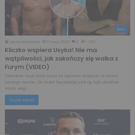
Boks
Jakub Hryniewicz
17 maja 2024
0
1 939
Kliczko wspiera Usyka! Nie ma
wątpliwości, jak zakończy się walka z
Furym (VIDEO)
Ołeksandr Usyk może liczyć na ogromne wsparcie ze strony
swojego narodu. Do Arabii Saudyjskiej udał się były ukraiński
mistrz wagi…
Czytaj więcej