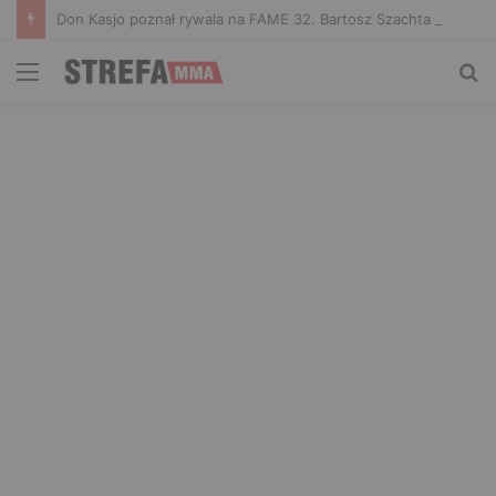
Don Kasjo poznał rywala na FAME 32. Bartosz Szachta przeciwnikiem Króla
Menu
Sz