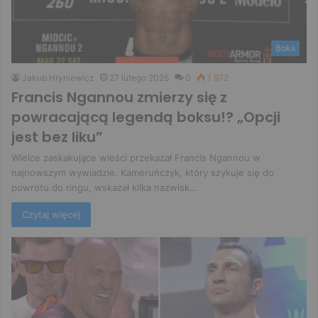
Boks
Jakub Hryniewicz
27 lutego 2025
0
1 972
Francis Ngannou zmierzy się z
powracającą legendą boksu!? „Opcji
jest bez liku”
Wielce zaskakujące wieści przekazał Francis Ngannou w
najnowszym wywiadzie. Kameruńczyk, który szykuje się do
powrotu do ringu, wskazał kilka nazwisk…
Czytaj więcej