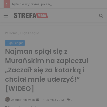
Ryta nie wytrzymał po zachowaniu Murańskiego. Mocne słowa Żołnierza
Menu
Sz
Home
/
High League
High League
Najman spiął się z
Murańskim na zapleczu!
„Zaczaił się za kotarką i
chciał mnie uderzyć!”
[WIDEO]
Send
Jakub Hryniewicz
25 maja 2023
0
an