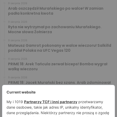
9 sierpnia 2026
Arab oszczędził Murańskiego po walce! W zamian
padła konkretna kwota
9 sierpnia 2026
Ryta nie wytrzymał po zachowaniu Murańskiego.
Mocne słowa Żołnierza
9 sierpnia 2026
Mateusz Gamrot pokonany w walce wieczoru! Salkilld
poddał Polaka na UFC Vegas 120
9 sierpnia 2026
PRIME 18: Arek Tańcula zerwał biceps! Bomba wygrał
walkę wieczoru
9 sierpnia 2026
PRIME 18: Jacek Murański bez szans. Arab zdominował
leciwego rywala
8 sierpnia 2026
PRIME 18: Mariusz Wach rozbity przez 6. rywali. Gypsy
Team zwyciężył w 3. rundzie
8 sierpnia 2026