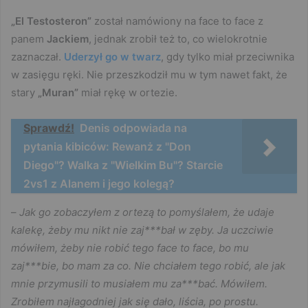
„El Testosteron”
został namówiony na face to face z
panem
Jackiem
, jednak zrobił też to, co wielokrotnie
zaznaczał.
Uderzył go w twarz
, gdy tylko miał przeciwnika
w zasięgu ręki. Nie przeszkodził mu w tym nawet fakt, że
stary
„Muran”
miał rękę w ortezie.
Sprawdź!
Denis odpowiada na
pytania kibiców: Rewanż z "Don
Diego"? Walka z "Wielkim Bu"? Starcie
2vs1 z Alanem i jego kolegą?
–
Jak go zobaczyłem z ortezą to pomyślałem, że udaje
kalekę, żeby mu nikt nie zaj***bał w zęby. Ja uczciwie
mówiłem, żeby nie robić tego face to face, bo mu
zaj***bie, bo mam za co. Nie chciałem tego robić, ale jak
mnie przymusili to musiałem mu za***bać. Mówiłem.
Zrobiłem najłagodniej jak się dało, liścia, po prostu.