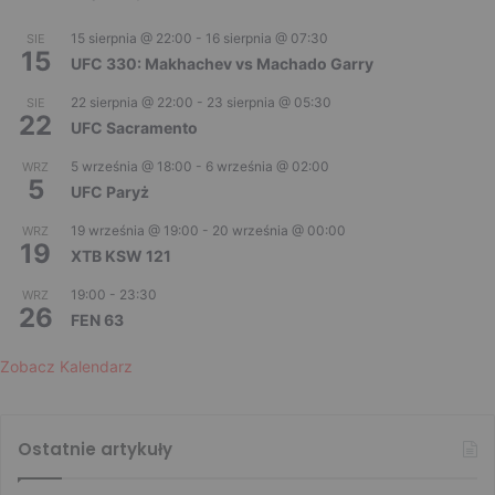
15 sierpnia @ 22:00
-
16 sierpnia @ 07:30
SIE
15
UFC 330: Makhachev vs Machado Garry
22 sierpnia @ 22:00
-
23 sierpnia @ 05:30
SIE
22
UFC Sacramento
5 września @ 18:00
-
6 września @ 02:00
WRZ
5
UFC Paryż
19 września @ 19:00
-
20 września @ 00:00
WRZ
19
XTB KSW 121
19:00
-
23:30
WRZ
26
FEN 63
Zobacz Kalendarz
Ostatnie artykuły