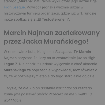
starego
„Murana”
naturalnie wykluczyły jego udział z gali
High League
. Powrócił jednak i weźmie udział w
historycznym turnieju organizacji, gdzie już w 1. rundzie
może spotkać się z
„El Testosteronem”
.
Marcin Najman zaatakowany
przez Jacka Murańskiego!
W rozmowie z Kubą Kuligiem z
Fansportu TV
Marcin
Najman
przyznał, że liczy na to zestawienie już na
High
Legue 7
. Nie chodzi tu jednak wyłącznie o chęć ukarania
Murańskiego
za poprzednie wypowiedzi, lecz również o
to, że w późniejszym etapie do tego starcia nie dojdzie.
– Myślę, że nie. Bo on dostanie wp***dol od każdego.
Komu [ma postawić opór]? Przecież on ma 3 walki i 3
wp***dole.