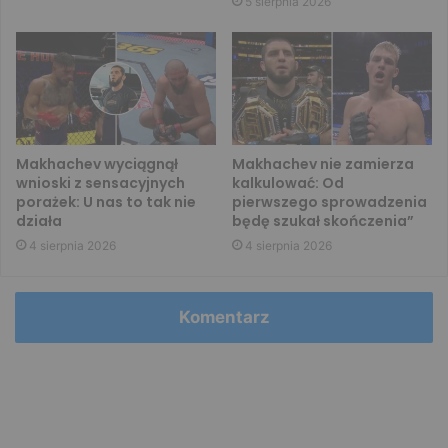
5 sierpnia 2026
Makhachev wyciągnął
Makhachev nie zamierza
wnioski z sensacyjnych
kalkulować: Od
porażek: U nas to tak nie
pierwszego sprowadzenia
działa
będę szukał skończenia”
4 sierpnia 2026
4 sierpnia 2026
Komentarz