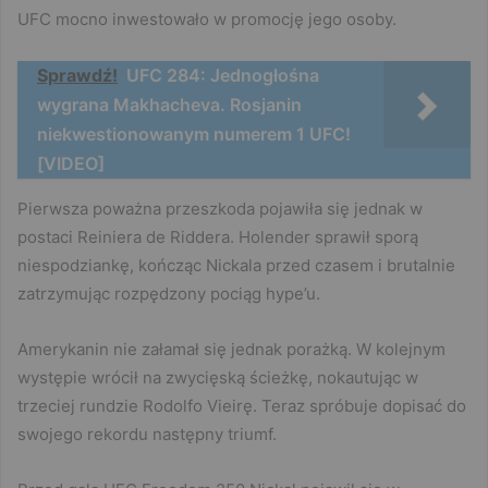
UFC mocno inwestowało w promocję jego osoby.
Sprawdź!
UFC 284: Jednogłośna
wygrana Makhacheva. Rosjanin
niekwestionowanym numerem 1 UFC!
[VIDEO]
Pierwsza poważna przeszkoda pojawiła się jednak w
postaci Reiniera de Riddera. Holender sprawił sporą
niespodziankę, kończąc Nickala przed czasem i brutalnie
zatrzymując rozpędzony pociąg hype’u.
Amerykanin nie załamał się jednak porażką. W kolejnym
występie wrócił na zwycięską ścieżkę, nokautując w
trzeciej rundzie Rodolfo Vieirę. Teraz spróbuje dopisać do
swojego rekordu następny triumf.