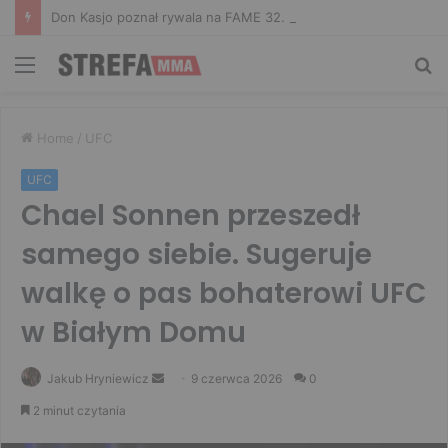
Don Kasjo poznał rywala na FAME 32. Bartosz Szachta przeciwnikiem Króla
Menu
Sz
Home
/
UFC
UFC
Chael Sonnen przeszedł
samego siebie. Sugeruje
walkę o pas bohaterowi UFC
w Białym Domu
Send
Jakub Hryniewicz
9 czerwca 2026
0
an
2 minut czytania
email