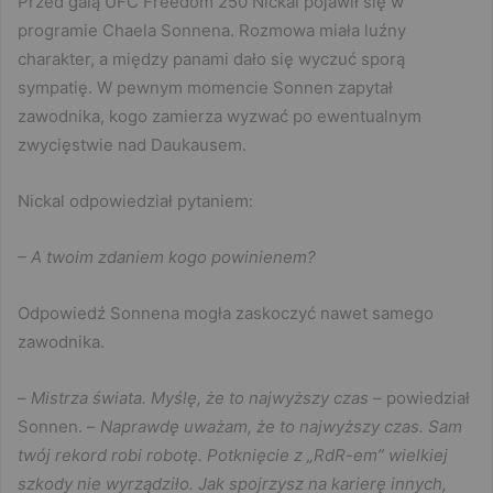
Przed galą UFC Freedom 250 Nickal pojawił się w
programie Chaela Sonnena. Rozmowa miała luźny
charakter, a między panami dało się wyczuć sporą
sympatię. W pewnym momencie Sonnen zapytał
zawodnika, kogo zamierza wyzwać po ewentualnym
zwycięstwie nad Daukausem.
Nickal odpowiedział pytaniem:
– A twoim zdaniem kogo powinienem?
Odpowiedź Sonnena mogła zaskoczyć nawet samego
zawodnika.
–
Mistrza świata. Myślę, że to najwyższy czas
– powiedział
Sonnen. –
Naprawdę uważam, że to najwyższy czas. Sam
twój rekord robi robotę. Potknięcie z „RdR-em” wielkiej
szkody nie wyrządziło. Jak spojrzysz na karierę innych,