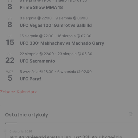
8 sierpnia @ 19:00
-
9 sierpnia @ 01:30
SIE
8
Prime Show MMA 18
8 sierpnia @ 22:00
-
9 sierpnia @ 06:00
SIE
8
UFC Vegas 120: Gamrot vs Salkilld
15 sierpnia @ 22:00
-
16 sierpnia @ 07:30
SIE
15
UFC 330: Makhachev vs Machado Garry
22 sierpnia @ 22:00
-
23 sierpnia @ 05:30
SIE
22
UFC Sacramento
5 września @ 18:00
-
6 września @ 02:00
WRZ
5
UFC Paryż
Zobacz Kalendarz
Ostatnie artykuły
6 sierpnia 2026
Iwo Baraniewski wystąpi na UFC 331. Polak częścią