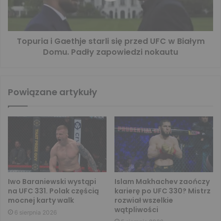
Topuria i Gaethje starli się przed UFC w Białym
Domu. Padły zapowiedzi nokautu
Powiązane artykuły
Iwo Baraniewski wystąpi
Islam Makhachev zaończy
na UFC 331. Polak częścią
karierę po UFC 330? Mistrz
mocnej karty walk
rozwiał wszelkie
wątpliwości
6 sierpnia 2026