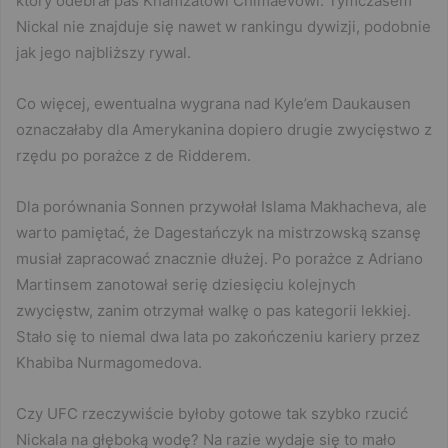
który odebrał pas Khamzatowi Chimaevowi. Tymczasem
Nickal nie znajduje się nawet w rankingu dywizji, podobnie
jak jego najbliższy rywal.
Co więcej, ewentualna wygrana nad Kyle’em Daukausen
oznaczałaby dla Amerykanina dopiero drugie zwycięstwo z
rzędu po porażce z de Ridderem.
Dla porównania Sonnen przywołał Islama Makhacheva, ale
warto pamiętać, że Dagestańczyk na mistrzowską szansę
musiał zapracować znacznie dłużej. Po porażce z Adriano
Martinsem zanotował serię dziesięciu kolejnych
zwycięstw, zanim otrzymał walkę o pas kategorii lekkiej.
Stało się to niemal dwa lata po zakończeniu kariery przez
Khabiba Nurmagomedova.
Czy UFC rzeczywiście byłoby gotowe tak szybko rzucić
Nickala na głęboką wodę? Na razie wydaje się to mało