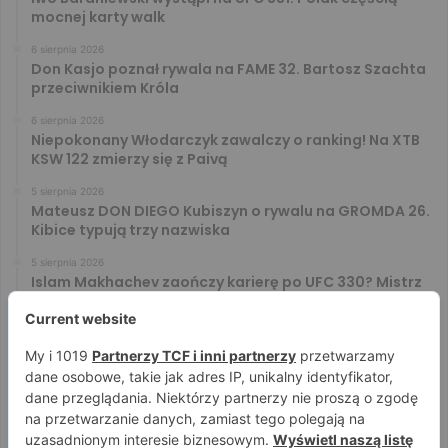
mocnej karty walk
6 sierpnia 2026
Don Kasjo poznał rywala na FAME 32. Bartosz Szachta
przeciwnikiem Króla
6 sierpnia 2026
Niepokonany Włodarczyk zawalczy o ranking! Na XTB
KSW 122 zmierzy się z Paivą
5 sierpnia 2026
Mateusz DON DIEGO Kubiszyn o rywalu na GROMDA 26.
Kibice typują trzy nazwiska
5 sierpnia 2026
Islam Makhachev zaończy karierę po UFC 330? Mistrz
rozwiał wszelkie wątpliwości
4 sierpnia 2026
Tańcula nie gryzł się w język. Wymowna sugestia o
zachowaniu Jacka Murańskiego [VIDEO]
4 sierpnia 2026
Ostre spojrzenia Jóźwiaka i Ryty. Zobacz face to face
przed PRIME 18