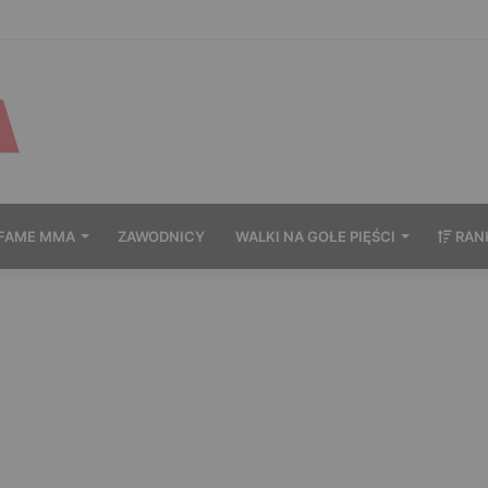
wytrzymał po zachowaniu Murańskiego. Mocne słowa Żołnierza
FAME MMA
ZAWODNICY
WALKI NA GOŁE PIĘŚCI
RAN