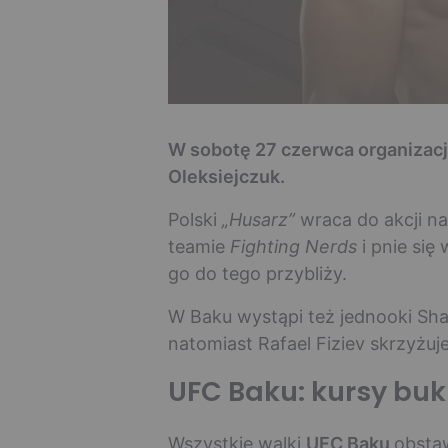
W sobotę 27 czerwca organizacj
Oleksiejczuk.
Polski
„Husarz”
wraca do akcji na
teamie
Fighting Nerds
i pnie się
go do tego przybliży.
W Baku wystąpi też jednooki Sh
natomiast Rafael Fiziev skrzyżu
UFC Baku: kursy bu
Wszystkie walki
UFC Baku
obsta