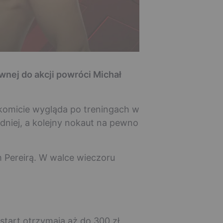
nej do akcji powróci Michał
akomicie wygląda po treningach w
edniej, a kolejny nokaut na pewno
 Pereirą. W walce wieczoru
start otrzymają aż do 300 zł.