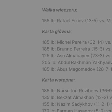
Walka wieczoru:
155 lb: Rafael Fiziev (13-5) vs. M
Karta główna:
185 lb: Michel Pereira (32-14) v
185 lb: Brunno Ferreira (15-3) vs.
125 lb: Asu Almabayev (23-3) vs
205 lb: Abdul Rakhman Yakhyaev (
185 lb: Abus Magomedov (28-7-1)
Karta wstępna:
185 lb: Nursulton Ruziboev (36-9
135 lb: Bekzat Almakhan (12-3) 
155 lb: Nazim Sadykhov (11-2-1)
170 lb: Farman Hasanov (5-0) vs.