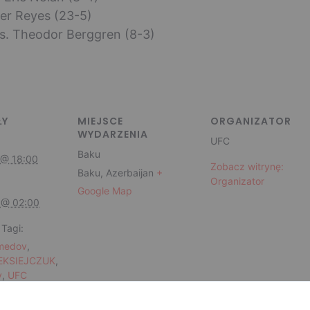
vier Reyes (23-5)
vs. Theodor Berggren (8-3)
ŁY
MIEJSCE
ORGANIZATOR
WYDARZENIA
UFC
Baku
 @ 18:00
Zobacz witrynę:
Baku
,
Azerbaijan
+
Organizator
Google Map
 @ 02:00
Tagi:
medov
,
EKSIEJCZUK
,
v
,
UFC