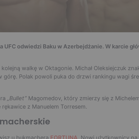
a UFC odwiedzi Baku w Azerbejdżanie. W karcie głów
 kolejną walkę w Oktagonie. Michał Oleksiejczuk zn
 w górę. Polak powoli puka do drzwi rankingu wagi śr
ara
„Bullet”
Magomedov, który zmierzy się z Michelem
je rękawice z Manuelem Torresem.
kmacherskie
wisz u bukmachera
FORTUNA
. Nowi użytkownicy na 