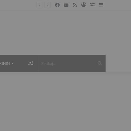
Facebook
YouTube
RSS
Zaloguj
Losowy
Sidebar
artykuł
Losowy
Szukaj...
KINGI
artykuł