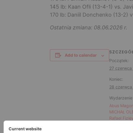
145 lb: Kaan Ofli (13-4-1) vs. Ja
170 lb: Daniil Donchenko (13-2) 
Ostatnia zmiana: 08.06.2026 r.
SZCZEGÓ
Add to calendar
Początek:
27 czerwca
Koniec:
28 czerwca
Wydarzenie 
Abus Mago
MICHAŁ OL
Rafael Fizie