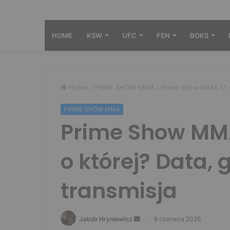
HOME
KSW
UFC
FEN
BOKS
Home
/
PRIME SHOW MMA
/
Prime Show MMA 17 – g
PRIME SHOW MMA
Prime Show MMA 
o której? Data, 
transmisja
Send
Jakub Hryniewicz
8 czerwca 2026