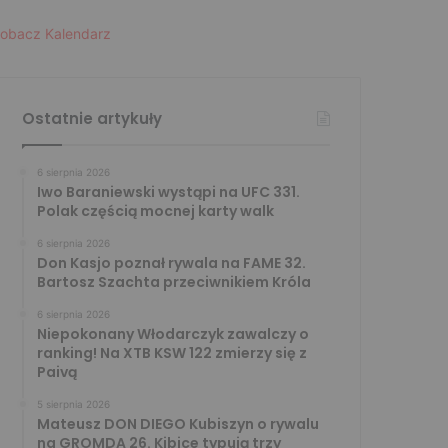
obacz Kalendarz
Ostatnie artykuły
6 sierpnia 2026
Iwo Baraniewski wystąpi na UFC 331.
Polak częścią mocnej karty walk
6 sierpnia 2026
Don Kasjo poznał rywala na FAME 32.
Bartosz Szachta przeciwnikiem Króla
6 sierpnia 2026
Niepokonany Włodarczyk zawalczy o
ranking! Na XTB KSW 122 zmierzy się z
Paivą
5 sierpnia 2026
Mateusz DON DIEGO Kubiszyn o rywalu
na GROMDA 26. Kibice typują trzy