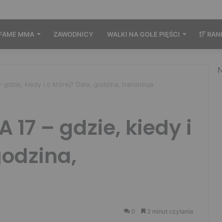
FAME MMA
ZAWODNICY
WALKI NA GOŁE PIĘŚCI
RAN
N
dzie, kiedy i o której? Data, godzina, transmisja
17 – gdzie, kiedy i
godzina,
0
2 minut czytania