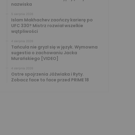
nazwiska
5 sierpnia 2026
Islam Makhachev zaończy karierę po
UFC 330? Mistrz rozwiał wszelkie
wątpliwości
4 sierpnia 2026
Tańcula nie gryzł się w język. Wymowna
sugestia o zachowaniu Jacka
Murańskiego [VIDEO]
4 sierpnia 2026
Ostre spojrzenia Jóźwiaka i Ryty.
Zobacz face to face przed PRIME 18