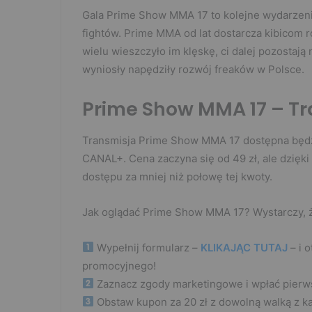
Gala Prime Show MMA 17 to kolejne wydarzen
fightów. Prime MMA od lat dostarcza kibicom
wielu wieszczyło im klęskę, ci dalej pozostaj
wyniosły napędziły rozwój freaków w Polsce.
Prime Show MMA 17 – T
Transmisja Prime Show MMA 17 dostępna będz
CANAL+. Cena zaczyna się od 49 zł, ale dzię
dostępu za mniej niż połowę tej kwoty.
Jak oglądać Prime Show MMA 17? Wystarczy, że
Wypełnij formularz –
KLIKAJĄC TUTAJ
– i 
promocyjnego!
Zaznacz zgody marketingowe i wpłać pierw
Obstaw kupon za 20 zł z dowolną walką z k