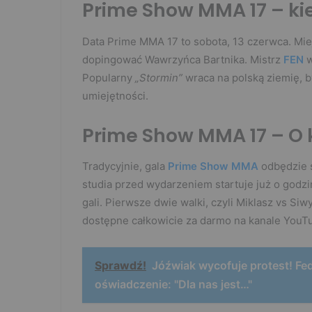
Prime Show MMA 17 – ki
Data Prime MMA 17 to sobota, 13 czerwca. Miej
dopingować Wawrzyńca Bartnika. Mistrz
FEN
w
Popularny
„Stormin”
wraca na polską ziemię, b
umiejętności.
Prime Show MMA 17 – O 
Tradycyjnie, gala
Prime Show MMA
odbędzie s
studia przed wydarzeniem startuje już o godz
gali. Pierwsze dwie walki, czyli Miklasz vs Siw
dostępne całkowicie za darmo na kanale YouT
Sprawdź!
Jóźwiak wycofuje protest! Fe
oświadczenie: "Dla nas jest…"