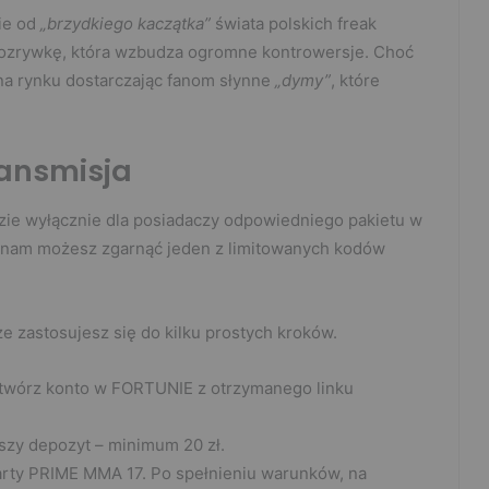
ie od
„brzydkiego kaczątka”
świata polskich freak
 rozrywkę, która wzbudza ogromne kontrowersje. Choć
ą na rynku dostarczając fanom słynne
„dymy”
, które
ransmisja
ie wyłącznie dla posiadaczy odpowiedniego pakietu w
ki nam możesz zgarnąć jeden z limitowanych kodów
 zastosujesz się do kilku prostych kroków.
otwórz konto w FORTUNIE z otrzymanego linku
szy depozyt – minimum 20 zł.
arty PRIME MMA 17. Po spełnieniu warunków, na