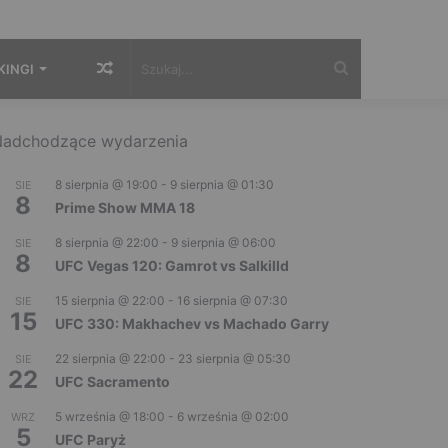
Losowy
Szukaj...
KINGI
artykuł
adchodzące wydarzenia
8 sierpnia @ 19:00
-
9 sierpnia @ 01:30
SIE
8
Prime Show MMA 18
8 sierpnia @ 22:00
-
9 sierpnia @ 06:00
SIE
8
UFC Vegas 120: Gamrot vs Salkilld
15 sierpnia @ 22:00
-
16 sierpnia @ 07:30
SIE
15
UFC 330: Makhachev vs Machado Garry
22 sierpnia @ 22:00
-
23 sierpnia @ 05:30
SIE
22
UFC Sacramento
5 września @ 18:00
-
6 września @ 02:00
WRZ
5
UFC Paryż