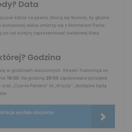
edy? Data
scowi kibice na pewno zbiorą się tłumnie, by głośno
 bonusowej walce zmierzy się z Normanem Parke.
y po raz kolejny zaprezentować światowej klasy
której? Godzina
ię w godzinach wieczornych. Stream Transmisja ze
inie
19:30
. Na godzinę
20:00
zaplanowano początek
y oraz
„Czarna Pantera”
vs
„Krizzly”
, dostępne będą
ube.
deracja wydała obszerne