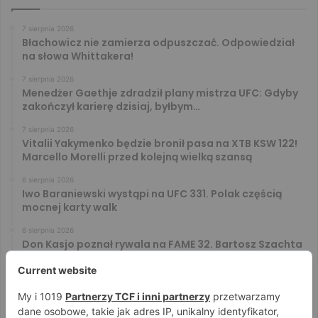
7 sierpnia 2026
Błachowicz nie zamierza odpuszczać. Odpowiedział
na słowa Whittakera!
7 sierpnia 2026
Menedżer Gaethje zdradził plany mistrza UFC: Gdyby
zakończył karierę dzisiaj, byłbym…
7 sierpnia 2026
Vitalii Yakymenko będzie bronił pasa na XTB KSW 122!
Marcello Morelli przed kolejną wielką szansą
6 sierpnia 2026
Iwo Baraniewski wystąpi na UFC 331. Polak częścią
mocnej karty walk
6 sierpnia 2026
Don Kasjo poznał rywala na FAME 32. Bartosz Szachta
przeciwnikiem Króla
6 sierpnia 2026
Niepokonany Włodarczyk zawalczy o ranking! Na XTB
KSW 122 zmierzy się z Paivą