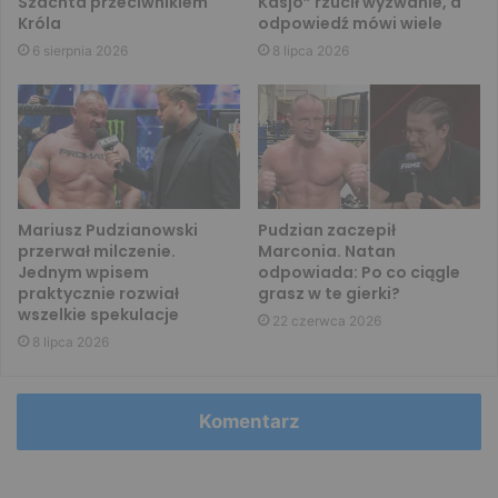
Szachta przeciwnikiem
Kasjo” rzucił wyzwanie, a
Króla
odpowiedź mówi wiele
6 sierpnia 2026
8 lipca 2026
Mariusz Pudzianowski
Pudzian zaczepił
przerwał milczenie.
Marconia. Natan
Jednym wpisem
odpowiada: Po co ciągle
praktycznie rozwiał
grasz w te gierki?
wszelkie spekulacje
22 czerwca 2026
8 lipca 2026
Komentarz