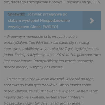
też, dlaczego zrezygnował z pomysłu rewanżu na gali FEN.
Sprawdź!
Jóźwiak przegrywa po
słabym występie! Niespodziewane
zwycięstwo Ciosa! [WIDEO]
–
W pewnym momencie ja to wszystko sobie
przemyślałem. Ten FEN teraz tak fajnie się rozwinął
sportowo, zrobiliśmy w tym roku już 7 gal, będzie jeszcze
jedna. Ilością zbliżyliśmy się do KSW. Każda gala sportowo
jest coraz lepsza. Rozpędziliśmy ten wózek naprawdę
bardzo mocno, wszyscy nas chwalą.
–
To czemuż ja znowu mam mieszać, wsadzać do tego
sportowego kotła tych freaków? Tak po ludzku sobie
przemyślałem, że mi już nawet nie wypada. Jestem teraz
między dwoma światami, jestem freak fighterem,
troszeczkę crazy i tak dalej, a tam jednak jestem