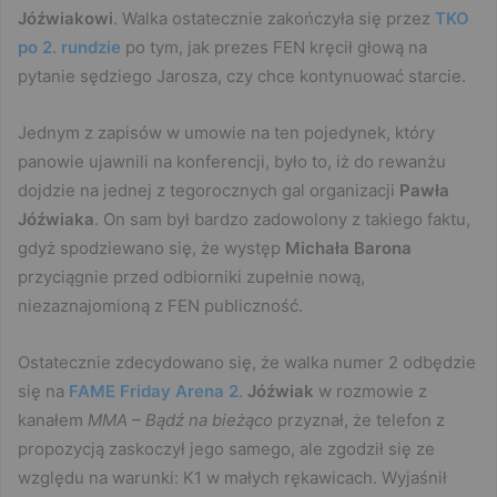
Jóźwiakowi
. Walka ostatecznie zakończyła się przez
TKO
po 2. rundzie
po tym, jak prezes FEN kręcił głową na
pytanie sędziego Jarosza, czy chce kontynuować starcie.
Jednym z zapisów w umowie na ten pojedynek, który
panowie ujawnili na konferencji, było to, iż do rewanżu
dojdzie na jednej z tegorocznych gal organizacji
Pawła
Jóźwiaka
. On sam był bardzo zadowolony z takiego faktu,
gdyż spodziewano się, że występ
Michała Barona
przyciągnie przed odbiorniki zupełnie nową,
niezaznajomioną z FEN publiczność.
Ostatecznie zdecydowano się, że walka numer 2 odbędzie
się na
FAME Friday Arena 2
.
Jóźwiak
w rozmowie z
kanałem
MMA – Bądź na bieżąco
przyznał, że telefon z
propozycją zaskoczył jego samego, ale zgodził się ze
względu na warunki: K1 w małych rękawicach. Wyjaśnił