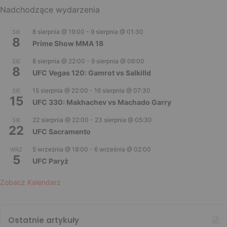
Nadchodzące wydarzenia
8 sierpnia @ 19:00
-
9 sierpnia @ 01:30
SIE
8
Prime Show MMA 18
8 sierpnia @ 22:00
-
9 sierpnia @ 06:00
SIE
8
UFC Vegas 120: Gamrot vs Salkilld
15 sierpnia @ 22:00
-
16 sierpnia @ 07:30
SIE
15
UFC 330: Makhachev vs Machado Garry
22 sierpnia @ 22:00
-
23 sierpnia @ 05:30
SIE
22
UFC Sacramento
5 września @ 18:00
-
6 września @ 02:00
WRZ
5
UFC Paryż
Zobacz Kalendarz
Ostatnie artykuły