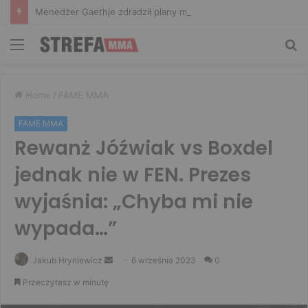
Menedżer Gaethje zdradził plany mistrza UFC: Gdyby zakończył karierę dzisiaj, byłbym…
Menu
Sz
Home
/
FAME MMA
FAME MMA
Rewanż Jóźwiak vs Boxdel
jednak nie w FEN. Prezes
wyjaśnia: „Chyba mi nie
wypada…”
Send
Jakub Hryniewicz
6 września 2023
0
an
Przeczytasz w minutę
email