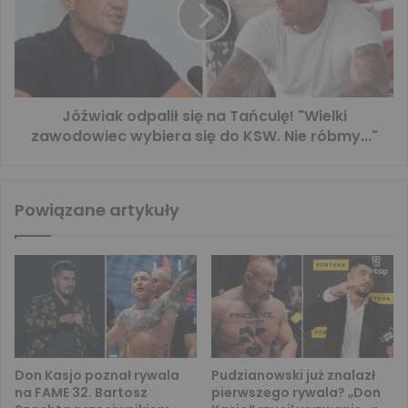
Jóźwiak odpalił się na Tańculę! "Wielki
zawodowiec wybiera się do KSW. Nie róbmy..."
Powiązane artykuły
Don Kasjo poznał rywala
Pudzianowski już znalazł
na FAME 32. Bartosz
pierwszego rywala? „Don