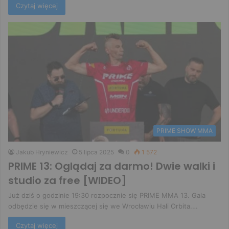
Czytaj więcej
PRIME SHOW MMA
Jakub Hryniewicz
5 lipca 2025
0
1 572
PRIME 13: Oglądaj za darmo! Dwie walki i
studio za free [WIDEO]
Już dziś o godzinie 19:30 rozpocznie się PRIME MMA 13. Gala
odbędzie się w mieszczącej się we Wrocławiu Hali Orbita.…
Czytaj więcej