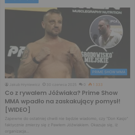
PRIME SHOW MMA
Jakub Hryniewicz
30 czerwca 2025
0
1 333
Co z rywalem Jóźwiaka? Prime Show
MMA wpadło na zaskakujący pomysł!
[WIDEO]
Zapewne do ostatniej chwili nie będzie wiadomo, czy "Don Kasjo"
faktycznie zmierzy się z Pawłem Jóźwiakiem. Okazuje się, iż
organizacja…