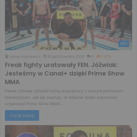
FEN
Jakub Hryniewicz
29 października 2025
0
1 370
Freak fighty uratowały FEN. Jóźwiak:
Jesteśmy w Canal+ dzięki Prime Show
MMA
Paweł Jóźwiak zdradził kulisy współpracy z nowym partnerem
telewizyjnym. Jak się okazuje, to właśnie dzięki sukcesowi
organizacji Prime Show MMA…
Czytaj więcej