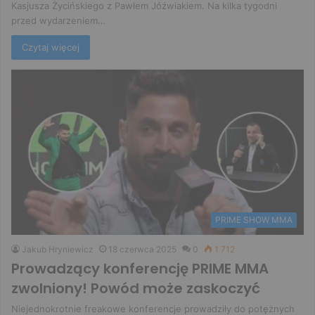
Kasjusza Życińskiego z Pawłem Jóźwiakiem. Na kilka tygodni
przed wydarzeniem…
Czytaj więcej
PRIME SHOW MMA
Jakub Hryniewicz
18 czerwca 2025
0
1 712
Prowadzący konferencję PRIME MMA
zwolniony! Powód może zaskoczyć
Niejednokrotnie freakowe konferencje prowadziły do potężnych