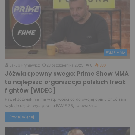
FAME MMA
Jakub Hryniewicz
28 października 2025
0
880
Jóźwiak pewny swego: Prime Show MMA
to najlepsza organizacja polskich freak
fightów [WIDEO]
Paweł Jóźwiak nie ma wątpliwości co do swojej opinii. Choć sam
szykuje się do występu na FAME 28, to uważa,…
Czytaj więcej