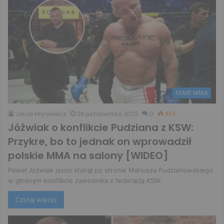
FAME MMA
Jakub Hryniewicz
28 października 2025
0
854
Jóźwiak o konflikcie Pudziana z KSW:
Przykre, bo to jednak on wprowadził
polskie MMA na salony [WIDEO]
Paweł Jóźwiak jasno stanął po stronie Mariusza Pudzianowskiego
w głośnym konflikcie zawodnika z federacją KSW.
Czytaj więcej