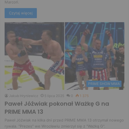
Marcoń.
Czytaj więcej
PRIME SHOW MMA
Jakub Hryniewicz
5 lipca 2025
0
1 375
Paweł Jóźwiak pokonał Ważkę G na
PRIME MMA 13
Paweł Jóźwiak na kilka dni przed PRIME MMA 13 otrzymał nowego
rywala. "Prezes" we Wrocławiu zmierzył się z "Ważką G".