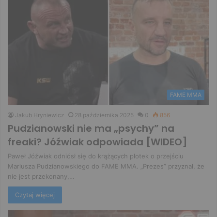
FAME MMA
Jakub Hryniewicz
28 października 2025
0
856
Pudzianowski nie ma „psychy” na
freaki? Jóźwiak odpowiada [WIDEO]
Paweł Jóźwiak odniósł się do krążących plotek o przejściu
Mariusza Pudzianowskiego do FAME MMA. „Prezes” przyznał, że
nie jest przekonany,…
Czytaj więcej