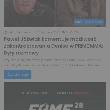
PRIME SHOW MMA
Jakub Hryniewicz
3 stycznia 2026
0
635
Paweł Jóźwiak komentuje możliwość
zakontraktowania Denisa w PRIME MMA:
Były rozmowy
Czy Denis Załęcki może jeszcze trafić do Prime Show MMA? Do
medialnych spekulacji w tej sprawie odniósł się Paweł Jóźwiak.
Czytaj więcej