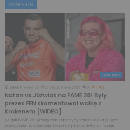
Czytaj więcej
FAME MMA
Jakub Hryniewicz
27 października 2025
0
1 162
Natan vs Jóźwiak na FAME 28! Były
prezes FEN skomentował walkę z
Krakenem [WIDEO]
Na gali FAME 28: Armagedon zobaczymy kolejne elektryzujące
zestawienie. W oktagonie zmierzą się Paweł Jóźwiak i Natan