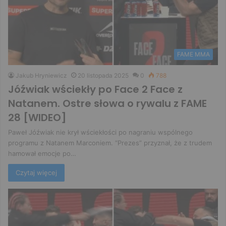
FAME MMA
Jakub Hryniewicz
20 listopada 2025
0
788
Jóźwiak wściekły po Face 2 Face z
Natanem. Ostre słowa o rywalu z FAME
28 [WIDEO]
Paweł Jóźwiak nie krył wściekłości po nagraniu wspólnego
programu z Natanem Marconiem. “Prezes” przyznał, że z trudem
hamował emocje po…
Czytaj więcej