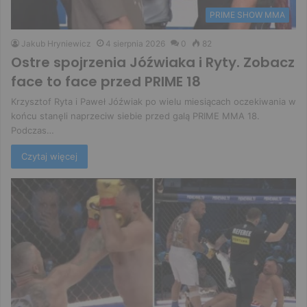
PRIME SHOW MMA
Jakub Hryniewicz
4 sierpnia 2026
0
82
Ostre spojrzenia Jóźwiaka i Ryty. Zobacz
face to face przed PRIME 18
Krzysztof Ryta i Paweł Jóźwiak po wielu miesiącach oczekiwania w
końcu stanęli naprzeciw siebie przed galą PRIME MMA 18.
Podczas…
Czytaj więcej