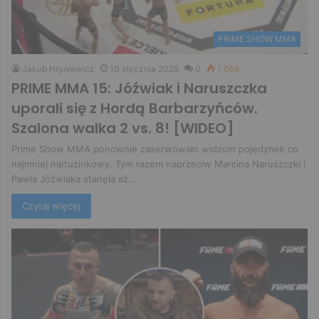
PRIME SHOW MMA
Jakub Hryniewicz
10 stycznia 2026
0
1 056
PRIME MMA 15: Jóźwiak i Naruszczka
uporali się z Hordą Barbarzyńców.
Szalona walka 2 vs. 8! [WIDEO]
Prime Show MMA ponownie zaserwowało widzom pojedynek co
najmniej nietuzinkowy. Tym razem naprzeciw Marcina Naruszczki i
Pawła Jóźwiaka stanęła aż…
Czytaj więcej