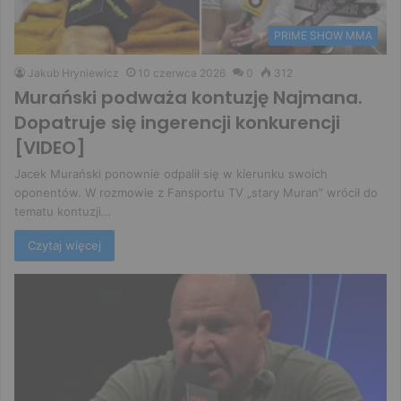
PRIME SHOW MMA
Jakub Hryniewicz
10 czerwca 2026
0
312
Murański podważa kontuzję Najmana.
Dopatruje się ingerencji konkurencji
[VIDEO]
Jacek Murański ponownie odpalił się w kierunku swoich
oponentów. W rozmowie z Fansportu TV „stary Muran” wrócił do
tematu kontuzji…
Czytaj więcej