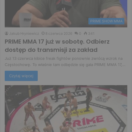
PRIME SHOW MMA
Jakub Hryniewicz
8 czerwca 2026
0
341
PRIME MMA 17 już w sobotę. Odbierz
dostęp do transmisji za zakład
Już 13 czerwca kibice freak fightów ponownie zwrócą wzrok na
Częstochowę. To właśnie tam odbędzie się gala PRIME MMA 17,…
Czytaj więcej