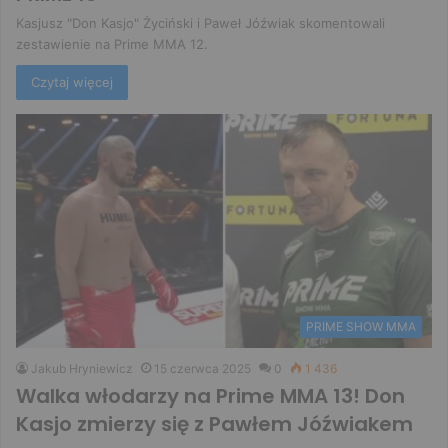
Kasjusz "Don Kasjo" Życiński i Paweł Jóźwiak skomentowali
zestawienie na Prime MMA 12.
Czytaj więcej
PRIME SHOW MMA
Jakub Hryniewicz
15 czerwca 2025
0
1 436
Walka włodarzy na Prime MMA 13! Don
Kasjo zmierzy się z Pawłem Jóźwiakem