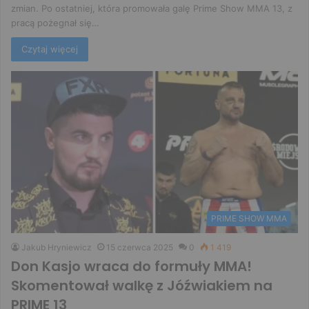
zmian. Po ostatniej, która promowała galę Prime Show MMA 13, z
pracą pożegnał się…
Czytaj więcej
PRIME SHOW MMA
Jakub Hryniewicz
15 czerwca 2025
0
1 419
Don Kasjo wraca do formuły MMA!
Skomentował walkę z Jóźwiakiem na
PRIME 13