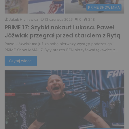
PRIME SHOW MMA
Jakub Hryniewicz
13 czerwca 2026
0
348
PRIME 17: Szybki nokaut Lukasa. Paweł
Jóźwiak przegrał przed starciem z Rytą
Paweł Jóźwiak ma już za sobą pierwszy występ podczas gali
PRIME Show MMA 17. Były prezes FEN skrzyżował rękawice z…
Czytaj więcej