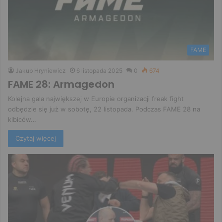
FAME
Jakub Hryniewicz
6 listopada 2025
0
674
FAME 28: Armagedon
Kolejna gala największej w Europie organizacji freak fight
odbędzie się już w sobotę, 22 listopada. Podczas FAME 28 na
kibiców…
Czytaj więcej