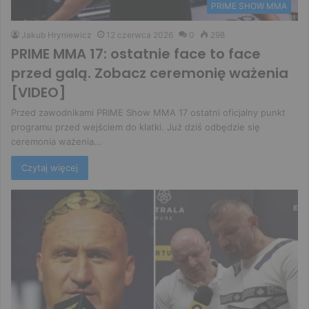
PRIME SHOW MMA
Jakub Hryniewicz
12 czerwca 2026
0
298
PRIME MMA 17: ostatnie face to face
przed galą. Zobacz ceremonię ważenia
[VIDEO]
Przed zawodnikami PRIME Show MMA 17 ostatni oficjalny punkt
programu przed wejściem do klatki. Już dziś odbędzie się
ceremonia ważenia…
Czytaj więcej