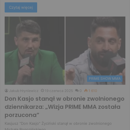
Czytaj więcej
PRIME SHOW MMA
Jakub Hryniewicz
19 czerwca 2025
0
1 610
Don Kasjo stanął w obronie zwolnionego
dziennikarza: „Wizja PRIME MMA została
porzucona”
Kasjusz "Don Kasjo" Życiński stanął w obronie zwolnionego
Michała Rogozińskiego.