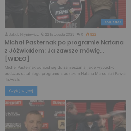
FAME MMA
Jakub Hryniewicz
22 listopada 2025
0
822
Michał Pasternak po programie Natana
z Jóźwiakiem: Ja zawsze mówię…
[WIDEO]
Michał Pasternak odniósł się do zamieszania, jakie wybuchło
podczas ostatniego programu z udziałem Natana Marconia i Pawła
Jóźwiaka.
Czytaj więcej