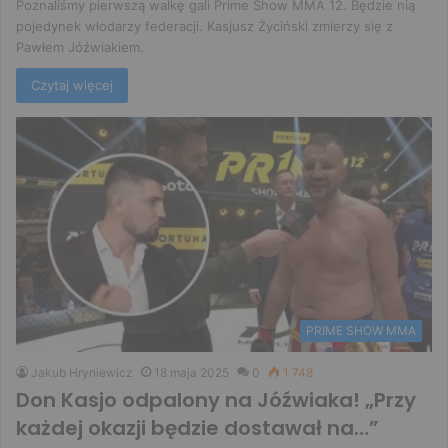
Poznaliśmy pierwszą walkę gali Prime Show MMA 12. Będzie nią
pojedynek włodarzy federacji. Kasjusz Życiński zmierzy się z
Pawłem Jóźwiakiem.
Czytaj więcej
PRIME SHOW MMA
Jakub Hryniewicz
18 maja 2025
0
1 748
Don Kasjo odpalony na Jóźwiaka! „Przy
każdej okazji będzie dostawał na…”