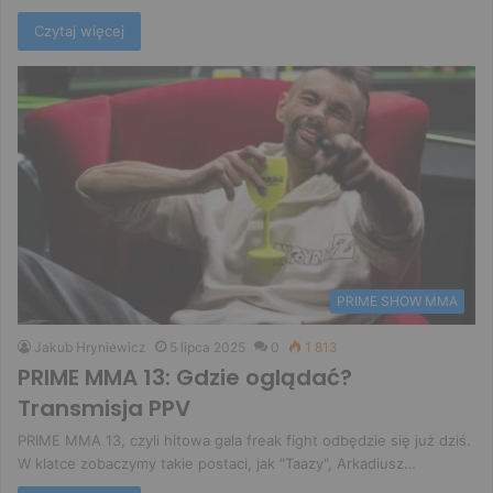
Czytaj więcej
PRIME SHOW MMA
Jakub Hryniewicz
5 lipca 2025
0
1 813
PRIME MMA 13: Gdzie oglądać?
Transmisja PPV
PRIME MMA 13, czyli hitowa gala freak fight odbędzie się już dziś.
W klatce zobaczymy takie postaci, jak "Taazy", Arkadiusz…