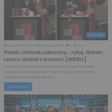
FAME MMA
Jakub Hryniewicz
20 listopada 2025
0
886
Paweł Jóźwiak uderzony… rybą. Natan:
Leszcz dostał z leszcza! [WIDEO]
Za nami wspólne show Natana Marconia i Pawła Jóźwiaka.
Zgodnie z przewidywaniami „Kraken” od pierwszych minut
próbował wyprowadzić rywala z…
Czytaj więcej