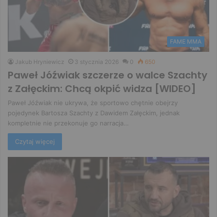
FAME MMA
Jakub Hryniewicz
3 stycznia 2026
0
650
Paweł Jóźwiak szczerze o walce Szachty
z Załęckim: Chcą okpić widza [WIDEO]
Paweł Jóźwiak nie ukrywa, że sportowo chętnie obejrzy
pojedynek Bartosza Szachty z Dawidem Załęckim, jednak
kompletnie nie przekonuje go narracja…
Czytaj więcej