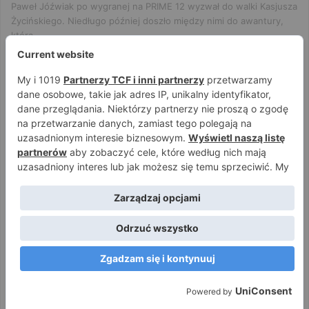
Paweł Jóźwiak po wygranej na PRIME 12 wyzwał do walki Kasjusza
Życińskiego. Niedługo później doszło między nimi do awantury,
którą…
Czytaj więcej
PRIME SHOW MMA
Jakub Hryniewicz
18 maja 2025
0
3 661
PRIME 12: Taazy nadal niepokonany!
Przetrwał walkę z 12. rywalami [WIDEO]