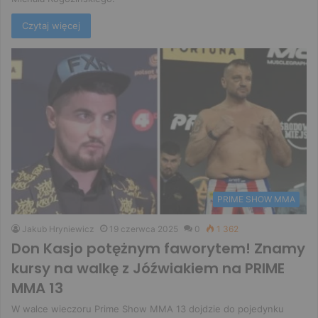
Czytaj więcej
PRIME SHOW MMA
Jakub Hryniewicz
19 czerwca 2025
0
1 362
Don Kasjo potężnym faworytem! Znamy
kursy na walkę z Jóźwiakiem na PRIME
MMA 13
W walce wieczoru Prime Show MMA 13 dojdzie do pojedynku