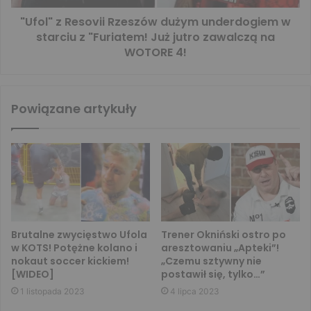
"Ufol" z Resovii Rzeszów dużym underdogiem w
starciu z "Furiatem! Już jutro zawalczą na
WOTORE 4!
Powiązane artykuły
Brutalne zwycięstwo Ufola
Trener Okniński ostro po
w KOTS! Potężne kolano i
aresztowaniu „Apteki”!
nokaut soccer kickiem!
„Czemu sztywny nie
[WIDEO]
postawił się, tylko…”
1 listopada 2023
4 lipca 2023