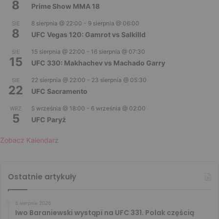
8
Prime Show MMA 18
8 sierpnia @ 22:00
-
9 sierpnia @ 06:00
SIE
8
UFC Vegas 120: Gamrot vs Salkilld
15 sierpnia @ 22:00
-
16 sierpnia @ 07:30
SIE
15
UFC 330: Makhachev vs Machado Garry
22 sierpnia @ 22:00
-
23 sierpnia @ 05:30
SIE
22
UFC Sacramento
5 września @ 18:00
-
6 września @ 02:00
WRZ
5
UFC Paryż
Zobacz Kalendarz
Ostatnie artykuły
6 sierpnia 2026
Iwo Baraniewski wystąpi na UFC 331. Polak częścią