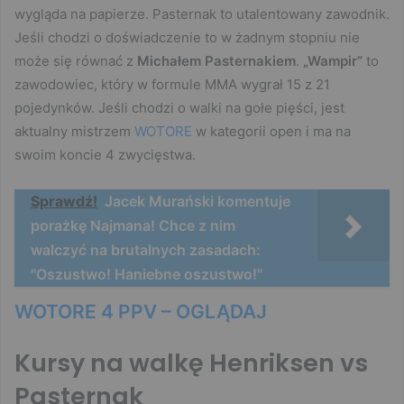
wygląda na papierze. Pasternak to utalentowany zawodnik.
Jeśli chodzi o doświadczenie to w żadnym stopniu nie
może się równać z
Michałem Pasternakiem
.
„Wampir”
to
zawodowiec, który w formule MMA wygrał 15 z 21
pojedynków. Jeśli chodzi o walki na gołe pięści, jest
aktualny mistrzem
WOTORE
w kategorii open i ma na
swoim koncie 4 zwycięstwa.
Sprawdź!
Jacek Murański komentuje
porażkę Najmana! Chce z nim
walczyć na brutalnych zasadach:
"Oszustwo! Haniebne oszustwo!"
WOTORE 4 PPV – OGLĄDAJ
Kursy na walkę Henriksen vs
Pasternak