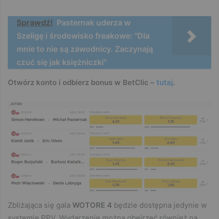
Sprawdź!
Pasternak uderza w
Szeligę i środowisko freakowe: "Dla
mnie to nie są zawodnicy. Zaczynają
czuć się jak księżniczki"
Otwórz konto i odbierz bonus w BetClic –
tutaj
.
Zbliżająca się gala
WOTORE 4
będzie dostępna jedynie w
systemie PPV. Wydarzenie można obejrzeć również na