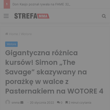
Don Kasjo poznał rywala na FAME 32. Bartosz Szachta przeciwnikiem Króla
Menu
Sz
Home
/
Wotore
Wotore
Gigantyczna różnica
kursów! Simon „The
Savage” skazywany na
porażkę w walce z
Pasternakiem na WOTORE 4
Send
smma
20 stycznia 2022
0
2 minut czytania
an