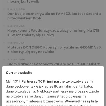
mocnej karty walk
6 sierpnia 2026
Don Kasjo poznał rywala na FAME 32. Bartosz Szachta
przeciwnikiem Króla
6 sierpnia 2026
Niepokonany Włodarczyk zawalczy o ranking! Na XTB
KSW 122 zmierzy się z Paivą
5 sierpnia 2026
Mateusz DON DIEGO Kubiszyn o rywalu na GROMDA 26.
Kibice typują trzy nazwiska
5 sierpnia 2026
Islam Makhachev zaończy karierę po UFC 330? Mistrz
rozwiał wszelkie wątpliwości
4 sierpnia 2026
Tańcula nie gryzł się w język. Wymowna sugestia o
zachowaniu Jacka Murańskiego [VIDEO]
4 sierpnia 2026
Ostre spojrzenia Jóźwiaka i Ryty. Zobacz face to face
przed PRIME 18