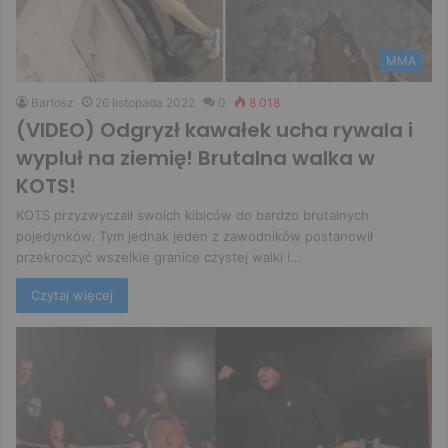
MMA
Bartosz
26 listopada 2022
0
8 018
(VIDEO) Odgryzł kawałek ucha rywala i
wypluł na ziemię! Brutalna walka w
KOTS!
KOTS przyzwyczaił swoich kibiców do bardzo brutalnych
pojedynków. Tym jednak jeden z zawodników postanowił
przekroczyć wszelkie granice czystej walki i…
Czytaj więcej