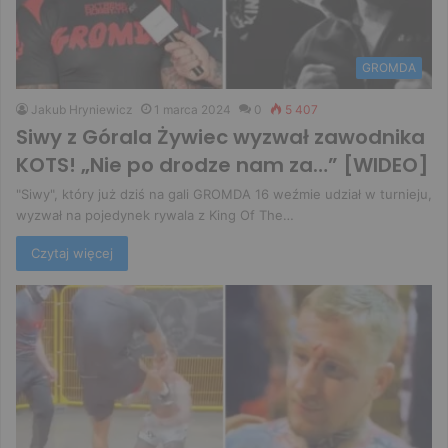
GROMDA
Jakub Hryniewicz
1 marca 2024
0
5 407
Siwy z Górala Żywiec wyzwał zawodnika
KOTS! „Nie po drodze nam za…” [WIDEO]
"Siwy", który już dziś na gali GROMDA 16 weźmie udział w turnieju,
wyzwał na pojedynek rywala z King Of The…
Czytaj więcej