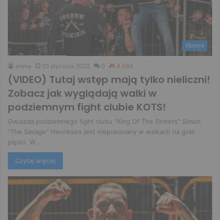
Wotore
smma
20 stycznia 2022
0
4 084
(VIDEO) Tutaj wstęp mają tylko nieliczni!
Zobacz jak wyglądają walki w
podziemnym fight clubie KOTS!
Gwiazda podziemnego fight clubu "King Of The Streets" Simon
"The Savage" Henriksen jest niepokonany w walkach na gołe
pięści. W…
Czytaj więcej