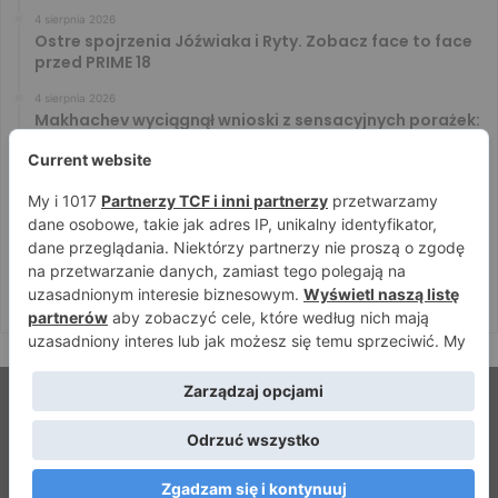
4 sierpnia 2026
Ostre spojrzenia Jóźwiaka i Ryty. Zobacz face to face
przed PRIME 18
4 sierpnia 2026
Makhachev wyciągnął wnioski z sensacyjnych porażek:
U nas to tak nie działa
4 sierpnia 2026
Murański i Tańcula znów na kursie kolizyjnym. Gorąco
zrobiło się za kulisami konferencji
4 sierpnia 2026
Makhachev nie zamierza kalkulować: Od pierwszego
sprowadzenia będę szukał skończenia”
© Strefamma.pl 2026, Wszelkie prawa zastrzeżone |
Home
Redakcja
Kontakt
Facebook
YouTube
RSS