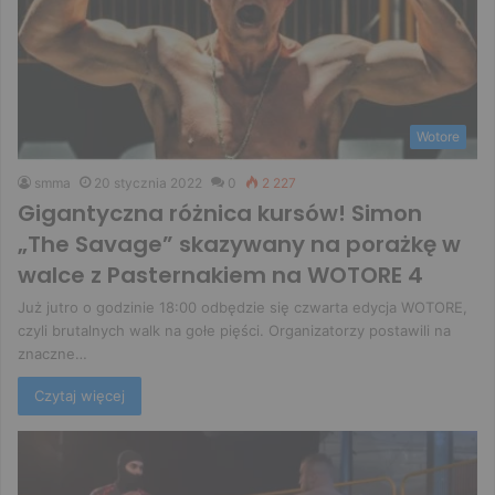
Wotore
smma
20 stycznia 2022
0
2 227
Gigantyczna różnica kursów! Simon
„The Savage” skazywany na porażkę w
walce z Pasternakiem na WOTORE 4
Już jutro o godzinie 18:00 odbędzie się czwarta edycja WOTORE,
czyli brutalnych walk na gołe pięści. Organizatorzy postawili na
znaczne…
Czytaj więcej