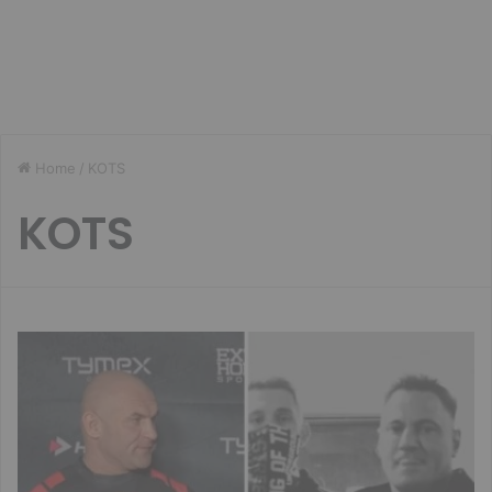
Home
/
KOTS
KOTS