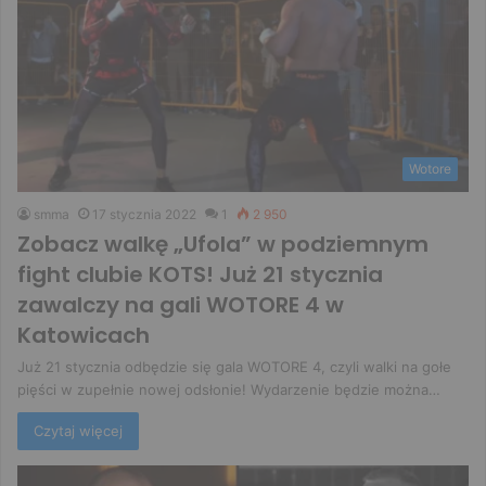
Wotore
smma
17 stycznia 2022
1
2 950
Zobacz walkę „Ufola” w podziemnym
fight clubie KOTS! Już 21 stycznia
zawalczy na gali WOTORE 4 w
Katowicach
Już 21 stycznia odbędzie się gala WOTORE 4, czyli walki na gołe
pięści w zupełnie nowej odsłonie! Wydarzenie będzie można…
Czytaj więcej