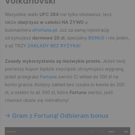
Volkanovski
Wszystkie walki
UFC 284
nie tylko obstawisz, lecz
także
obejrzysz w całości NA ŻYWO
u
bukmachera
eFortuna.pl
. Już za samą rejestrację
otrzymujesz
darmowe 20 zł
, specjalny
BONUS
i nie jeden,
a aż TRZY
ZAKŁADY BEZ RYZYKA
!
Zasady wykorzystania są niezwykle proste.
Jeżeli twój
pierwszy kupon będzie zwycięski otrzymujesz wygraną,
jeżeli przegrasz
Fortuna
zwróci Ci wkład do 100 zł na
konto gracza. Kolejny zakład bez ryzyka to kwota do 200
zł, a ostatni to aż 300 zł, które
Fortuna
zwróci, jeśli
również okaże się nietrafiony!
-> Gram z Fortuną! Odbieram bonus