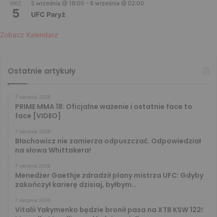
5 września @ 18:00
-
6 września @ 02:00
WRZ
5
UFC Paryż
Zobacz Kalendarz
Ostatnie artykuły
7 sierpnia 2026
PRIME MMA 18: Oficjalne ważenie i ostatnie face to
face [VIDEO]
7 sierpnia 2026
Błachowicz nie zamierza odpuszczać. Odpowiedział
na słowa Whittakera!
7 sierpnia 2026
Menedżer Gaethje zdradził plany mistrza UFC: Gdyby
zakończył karierę dzisiaj, byłbym…
7 sierpnia 2026
Vitalii Yakymenko będzie bronił pasa na XTB KSW 122!