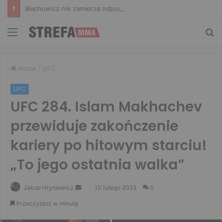
Błachowicz nie zamierza odpuszczać. Odpowiedział na słowa Whittakera!
Menu
Sz
Home
/
UFC
UFC
UFC 284. Islam Makhachev
przewiduje zakończenie
kariery po hitowym starciu!
„To jego ostatnia walka”
Send
Jakub Hryniewicz
10 lutego 2023
0
an
Przeczytasz w minutę
email