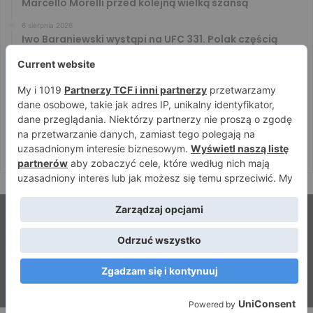
Marcello Morelli przed kolejną wielką szansą
6 sierpnia 2026
Iwo Baraniewski wystąpi na UFC 331. Polak częścią
mocnej karty walk
6 sierpnia 2026
Don Kasjo poznał rywala na FAME 32. Bartosz Szachta
przeciwnikiem Króla
6 sierpnia 2026
Niepokonany Włodarczyk zawalczy o ranking! Na XTB
KSW 122 zmierzy się z Paivą
© Strefamma.pl 2026, Wszelkie prawa zastrzeżone |
Home
Redakcja
Kontakt
Facebook
YouTube
RSS