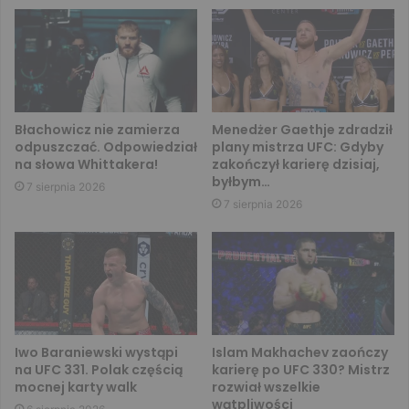
Błachowicz nie zamierza
Menedżer Gaethje zdradził
odpuszczać. Odpowiedział
plany mistrza UFC: Gdyby
na słowa Whittakera!
zakończył karierę dzisiaj,
byłbym…
7 sierpnia 2026
7 sierpnia 2026
Iwo Baraniewski wystąpi
Islam Makhachev zaończy
na UFC 331. Polak częścią
karierę po UFC 330? Mistrz
mocnej karty walk
rozwiał wszelkie
wątpliwości