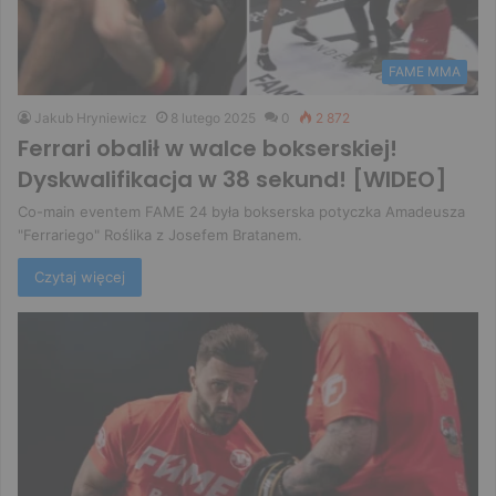
FAME MMA
Jakub Hryniewicz
8 lutego 2025
0
2 872
Ferrari obalił w walce bokserskiej!
Dyskwalifikacja w 38 sekund! [WIDEO]
Co-main eventem FAME 24 była bokserska potyczka Amadeusza
"Ferrariego" Roślika z Josefem Bratanem.
Czytaj więcej