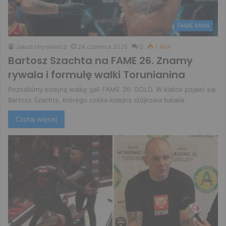
FAME MMA
Jakub Hryniewicz
24 czerwca 2025
0
1 464
Bartosz Szachta na FAME 26. Znamy
rywala i formułę walki Torunianina
Poznaliśmy kolejną walkę gali FAME 26: GOLD. W klatce pojawi się
Bartosz Szachta, którego czeka kolejna stójkowa batalia.
Czytaj więcej