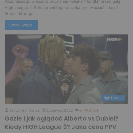
Wczorajszego wieczoru odbyły się kolejne "Rundki" przed galą
High League 4. Bohaterami tego odcinka byli "Macias" i Josef
Bratan, którego…
Czytaj więcej
High League
Jakub Hryniewicz
2 czerwca 2022
0
2 104
Gdzie i jak oglądać Alberto vs Dubiel?
Kiedy HIGH League 3? Jaka cena PPV