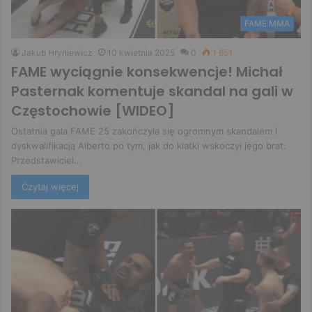
FAME MMA
Jakub Hryniewicz
10 kwietnia 2025
0
1 651
FAME wyciągnie konsekwencje! Michał
Pasternak komentuje skandal na gali w
Częstochowie [WIDEO]
Ostatnia gala FAME 25 zakończyła się ogromnym skandalem i
dyskwalifikacją Alberto po tym, jak do klatki wskoczył jego brat.
Przedstawiciel…
Czytaj więcej