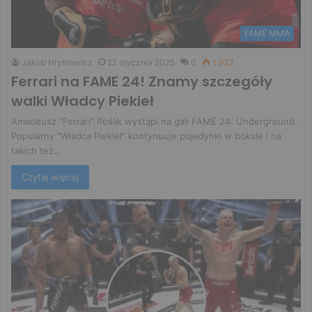
FAME MMA
Jakub Hryniewicz
22 stycznia 2025
0
1 932
Ferrari na FAME 24! Znamy szczegóły
walki Władcy Piekieł
Amadeusz "Ferrari" Roślik wystąpi na gali FAME 24: Underground.
Popularny "Władca Piekieł" kontynuuje pojedynki w boksie i na
takich też…
Czytaj więcej