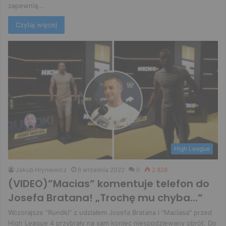
zapewnią…
Czytaj więcej
High League
Jakub Hryniewicz
6 września 2022
0
2 828
(VIDEO)”Macias” komentuje telefon do
Josefa Bratana! „Trochę mu chyba…”
Wczorajsze "Rundki" z udziałem Josefa Bratana i "Maciasa" przed
High League 4 przybrały na sam koniec niespodziewany obrót. Do