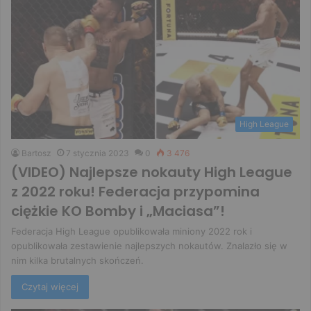
High League
Bartosz
7 stycznia 2023
0
3 476
(VIDEO) Najlepsze nokauty High League
z 2022 roku! Federacja przypomina
ciężkie KO Bomby i „Maciasa”!
Federacja High League opublikowała miniony 2022 rok i
opublikowała zestawienie najlepszych nokautów. Znalazło się w
nim kilka brutalnych skończeń.
Czytaj więcej