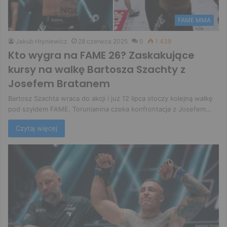
FAME MMA
Jakub Hryniewicz
28 czerwca 2025
0
1 438
Kto wygra na FAME 26? Zaskakujące
kursy na walkę Bartosza Szachty z
Josefem Bratanem
Bartosz Szachta wraca do akcji i już 12 lipca stoczy kolejną walkę
pod szyldem FAME. Torunianina czeka konfrontacja z Josefem…
Czytaj więcej