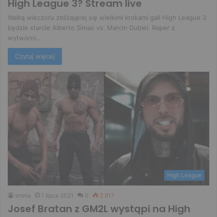
High League 3? Stream live
Walką wieczoru zbliżającej się wielkimi krokami gali High League 3
będzie starcie Alberto Simao vs. Marcin Dubiel. Raper z
wytwórni…
Czytaj więcej
High League
smma
1 lipca 2021
0
2 817
Josef Bratan z GM2L wystąpi na High