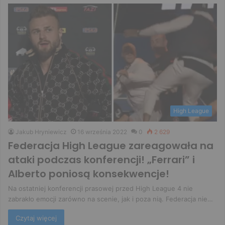
High League
Jakub Hryniewicz
16 września 2022
0
2 629
Federacja High League zareagowała na
ataki podczas konferencji! „Ferrari” i
Alberto poniosą konsekwencje!
Na ostatniej konferencji prasowej przed High League 4 nie
zabrakło emocji zarówno na scenie, jak i poza nią. Federacja nie…
Czytaj więcej