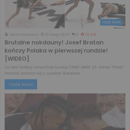
FAME MMA
Jakub Hryniewicz
10 lutego 2024
0
13 316
Brutalne nokdauny! Josef Bratan
kończy Polaka w pierwszej rundzie!
[WIDEO]
Za nami kolejny ćwierćfinał turnieju FAME MMA 20. Adrian "Polak"
Polański zmierzył się z Josefem Bratanem.
Czytaj więcej