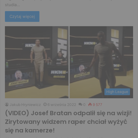
studia…
Czytaj więcej
High League
Jakub Hryniewicz
6 września 2022
0
9 577
(VIDEO) Josef Bratan odpalił się na wizji!
Zirytowany widzem raper chciał wyżyć
się na kamerze!