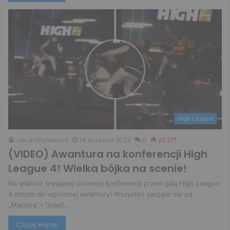
High League
Jakub Hryniewicz
14 września 2022
0
26 271
(VIDEO) Awantura na konferencji High
League 4! Wielka bójka na scenie!
Na właśnie trwającej ostatniej konferencji przed galą High League
4 doszło do ogromnej awantury! Wszystko zaczęło się od
„Maciasa” i "Josef…
Czytaj więcej