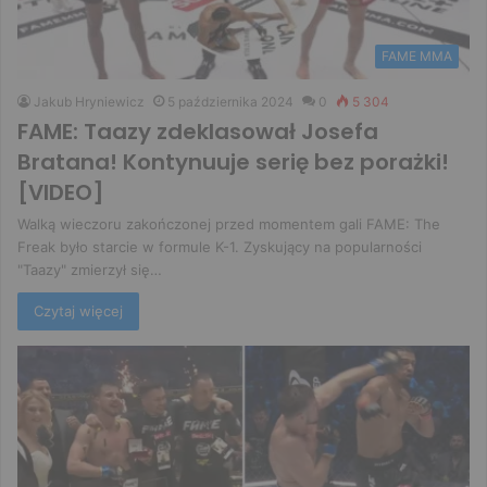
FAME MMA
Jakub Hryniewicz
5 października 2024
0
5 304
FAME: Taazy zdeklasował Josefa
Bratana! Kontynuuje serię bez porażki!
[VIDEO]
Walką wieczoru zakończonej przed momentem gali FAME: The
Freak było starcie w formule K-1. Zyskujący na popularności
"Taazy" zmierzył się…
Czytaj więcej