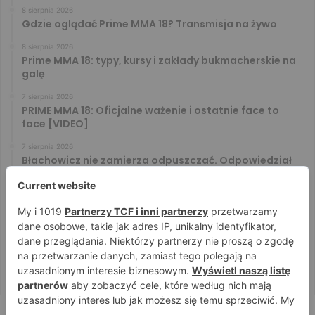
8 sierpnia 2026
Gdzie oglądać Prime MMA 18? Transmisja na żywo
8 sierpnia 2026
Prime MMA 18: typy, kursy i zakłady bukmacherskie na
galę
7 sierpnia 2026
PRIME MMA 18: Oficjalne ważenie i ostatnie face to
face [VIDEO]
7 sierpnia 2026
Błachowicz nie zamierza odpuszczać. Odpowiedział
na słowa Whittakera!
7 sierpnia 2026
Menedżer Gaethje zdradził plany mistrza UFC: Gdyby
zakończył karierę dzisiaj, byłbym…
7 sierpnia 2026
Vitalii Yakymenko będzie bronił pasa na XTB KSW 122!
Marcello Morelli przed kolejną wielką szansą