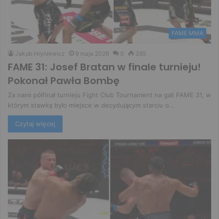
FAME MMA
Jakub Hryniewicz
9 maja 2026
0
385
FAME 31: Josef Bratan w finale turnieju!
Pokonał Pawła Bombę
Za nami półfinał turnieju Fight Club Tournament na gali FAME 31, w
którym stawką było miejsce w decydującym starciu o…
Czytaj więcej