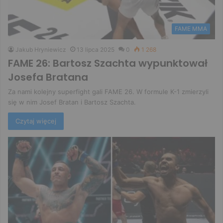
FAME MMA
Jakub Hryniewicz
13 lipca 2025
0
1 268
FAME 26: Bartosz Szachta wypunktował
Josefa Bratana
Za nami kolejny superfight gali FAME 26. W formule K-1 zmierzyli
się w nim Josef Bratan i Bartosz Szachta.
Czytaj więcej