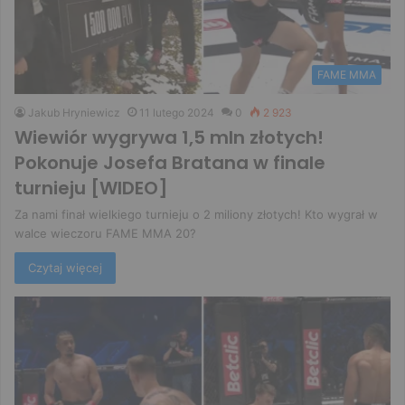
FAME MMA
Jakub Hryniewicz
11 lutego 2024
0
2 923
Wiewiór wygrywa 1,5 mln złotych!
Pokonuje Josefa Bratana w finale
turnieju [WIDEO]
Za nami finał wielkiego turnieju o 2 miliony złotych! Kto wygrał w
walce wieczoru FAME MMA 20?
Czytaj więcej