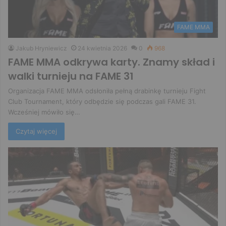
FAME MMA
Jakub Hryniewicz
24 kwietnia 2026
0
968
FAME MMA odkrywa karty. Znamy skład i
walki turnieju na FAME 31
Organizacja FAME MMA odsłoniła pełną drabinkę turnieju Fight
Club Tournament, który odbędzie się podczas gali FAME 31.
Wcześniej mówiło się…
Czytaj więcej