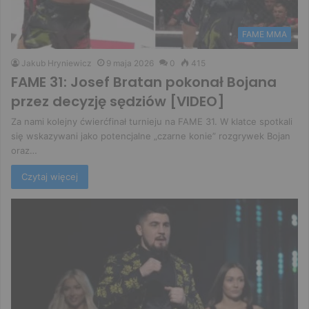
FAME MMA
Jakub Hryniewicz
9 maja 2026
0
415
FAME 31: Josef Bratan pokonał Bojana
przez decyzję sędziów [VIDEO]
Za nami kolejny ćwierćfinał turnieju na FAME 31. W klatce spotkali
się wskazywani jako potencjalne „czarne konie” rozgrywek Bojan
oraz…
Czytaj więcej