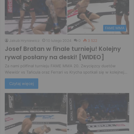
FAME MMA
Jakub Hryniewicz
10 lutego 2024
0
3 522
Josef Bratan w finale turnieju! Kolejny
rywal posłany na deski! [WIDEO]
Za nami półfinał turnieju FAME MMA 20. Zwycięzcy duetów
Wiewiór vs Tańcula oraz Ferrari vs Krycha spotkali się w kolejnej…
Czytaj więcej