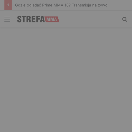
Prime MMA 18: typy, kursy i zakłady bukmacherskie na galę
Menu
Sz