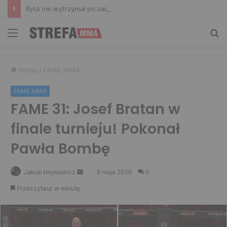
Ryta nie wytrzymał po zachowaniu Murańskiego. Mocne słowa Żołnierza
Menu
Sz
Home
/
FAME MMA
FAME MMA
FAME 31: Josef Bratan w
finale turnieju! Pokonał
Pawła Bombę
Send
Jakub Hryniewicz
9 maja 2026
0
an
Przeczytasz w minutę
email