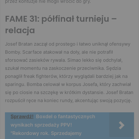
przez kontuzje nie mogli wrócić do gry.
FAME 31: półfinał turnieju –
relacja
Josef Bratan zaczął od prostego i łatwo uniknął ofensywy
Bomby. Scarface atakował na doły, ale nie potrafił
sforsować zasieków rywala. Simao lekko się odchylał,
szukał momentu na zaskoczenie przeciwnika. Sędzia
ponaglił freak fighterów, którzy wyglądali bardziej jak na
sparingu. Bomba celował w korpus Josefa, który zachwiał
się po ciosie na szczękę w krótkim dystansie. Josef Bratan
rozpuścił ręce na koniec rundy, akcentując swoją pozycję.
Sprawdź!
Boxdel o fantastycznych
wynikach sprzedaży PPV!
"Rekordowy rok. Sprzedajemy