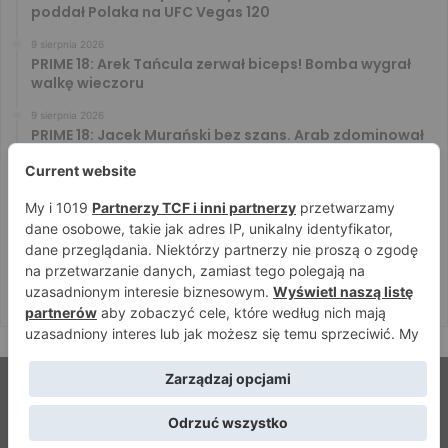
poddał Polaka na UFC Vegas 120
9 sierpnia 2026
PRIME 18: Arek Tańcula zerwał biceps! Bomba wygrał
walkę wieczoru
9 sierpnia 2026
PRIME 18: Jacek Murański bez szans. Arab zdominował
leciwego rywala
8 sierpnia 2026
PRIME 18: Mariusz Wach rozbity przez 6. rywali. Gypsy
Team zwyciężył w 3. rundzie
8 sierpnia 2026
PRIME 18: Bagieta wrócił i wygrał. Wampirek przegrał w
2. rundzie
© Strefamma.pl 2026, Wszelkie prawa zastrzeżone |
Home
Redakcja
Kontakt