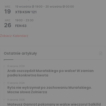
19 września @ 19:00
-
20 września @ 00:00
WRZ
19
XTB KSW 121
19:00
-
23:30
WRZ
26
FEN 63
Zobacz Kalendarz
Ostatnie artykuły
9 sierpnia 2026
Arab oszczędził Murańskiego po walce! W zamian
padła konkretna kwota
9 sierpnia 2026
Ryta nie wytrzymał po zachowaniu Murańskiego.
Mocne słowa Żołnierza
9 sierpnia 2026
Mateusz Gamrot pokonany w walce wieczoru! Salkilld