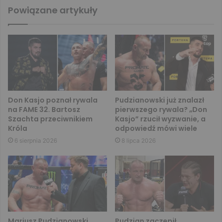
Powiązane artykuły
Don Kasjo poznał rywala
Pudzianowski już znalazł
na FAME 32. Bartosz
pierwszego rywala? „Don
Szachta przeciwnikiem
Kasjo” rzucił wyzwanie, a
Króla
odpowiedź mówi wiele
6 sierpnia 2026
8 lipca 2026
Mariusz Pudzianowski
Pudzian zaczepił