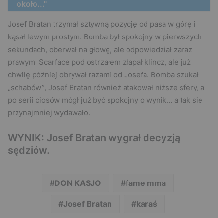
około..."
Josef Bratan trzymał sztywną pozycję od pasa w górę i
kąsał lewym prostym. Bomba był spokojny w pierwszych
sekundach, oberwał na głowę, ale odpowiedział zaraz
prawym. Scarface pod ostrzałem złapał klincz, ale już
chwilę później obrywał razami od Josefa. Bomba szukał
„schabów”, Josef Bratan również atakował niższe sfery, a
po serii ciosów mógł już być spokojny o wynik… a tak się
przynajmniej wydawało.
WYNIK: Josef Bratan wygrał decyzją
sędziów.
DON KASJO
fame mma
Josef Bratan
karaś