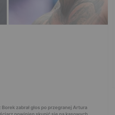
Borek zabrał głos po przegranej Artura
ęściarz powinien skupić się na kasowych