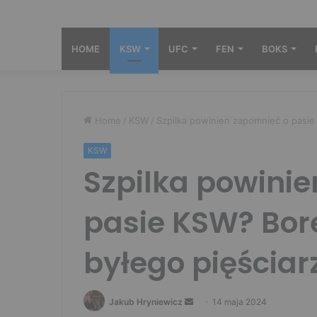
HOME
KSW
UFC
FEN
BOKS
Home
/
KSW
/
Szpilka powinien zapomnieć o pasie
KSW
Szpilka powini
pasie KSW? Bore
byłego pięściar
Send
Jakub Hryniewicz
14 maja 2024