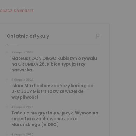
obacz Kalendarz
Ostatnie artykuły
5 sierpnia 2026
Mateusz DON DIEGO Kubiszyn o rywalu
na GROMDA 26. Kibice typują trzy
nazwiska
5 sierpnia 2026
Islam Makhachev zaończy karierę po
UFC 330? Mistrz rozwiał wszelkie
wątpliwości
4 sierpnia 2026
Tańcula nie gryzł się w język. Wymowna
sugestia o zachowaniu Jacka
Murańskiego [VIDEO]
4 sierpnia 2026