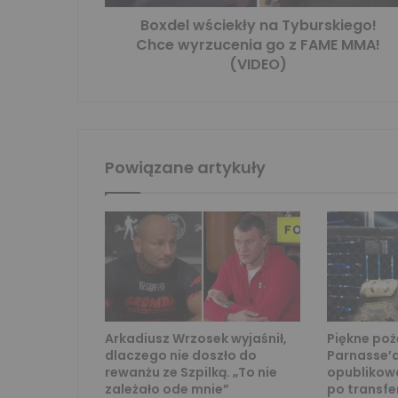
Boxdel wściekły na Tyburskiego!
Chce wyrzucenia go z FAME MMA!
(VIDEO)
Powiązane artykuły
Arkadiusz Wrzosek wyjaśnił,
Piękne po
dlaczego nie doszło do
Parnasse’
rewanżu ze Szpilką. „To nie
opublikow
zależało ode mnie”
po transfe