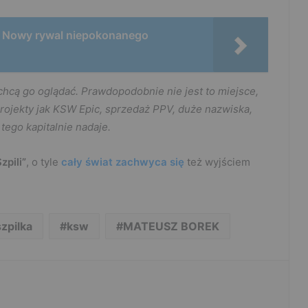
. Nowy rywal niepokonanego
 chcą go oglądać. Prawdopodobnie nie jest to miejsce,
projekty jak KSW Epic, sprzedaż PPV, duże nazwiska,
tego kapitalnie nadaje.
zpili”
, o tyle
cały świat zachwyca się
też wyjściem
szpilka
ksw
MATEUSZ BOREK