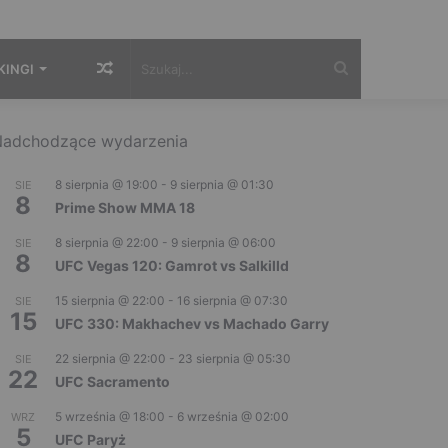
Losowy
Szukaj...
KINGI
artykuł
adchodzące wydarzenia
8 sierpnia @ 19:00
-
9 sierpnia @ 01:30
SIE
8
Prime Show MMA 18
8 sierpnia @ 22:00
-
9 sierpnia @ 06:00
SIE
8
UFC Vegas 120: Gamrot vs Salkilld
15 sierpnia @ 22:00
-
16 sierpnia @ 07:30
SIE
15
UFC 330: Makhachev vs Machado Garry
22 sierpnia @ 22:00
-
23 sierpnia @ 05:30
SIE
22
UFC Sacramento
5 września @ 18:00
-
6 września @ 02:00
WRZ
5
UFC Paryż