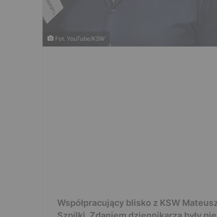
Fot. YouTube/KSW
Współpracujący blisko z KSW Mateusz 
Szpilki. Zdaniem dziennikarza były pi