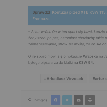
Sprawdź!
Kontuzja przed XTB KSW 113
Francuza
– Artur wróci. On w ten sport się bawi. Ludzie
żeby szedł po pas, natomiast chociażby takie 
zainteresowanie, show, bo myślę, że on się do 
O ile sporo mówi się o nokaucie
Wrzoska
na
„S
byłego pięściarza do klatki na
KSW 94
.
Arkadiusz Wrzosek
artur 
Facebook
Twitter
Udostępnij przez e-mail
Drukuj
Udostępnij