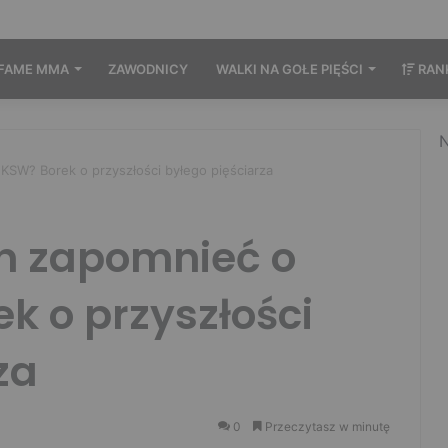
FAME MMA
ZAWODNICY
WALKI NA GOŁE PIĘŚCI
RAN
N
 KSW? Borek o przyszłości byłego pięściarza
en zapomnieć o
k o przyszłości
za
0
Przeczytasz w minutę