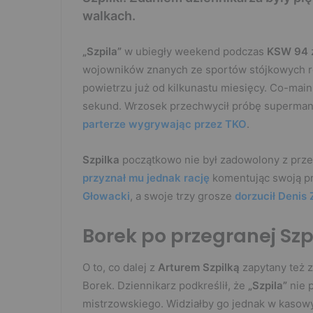
walkach.
„Szpila”
w ubiegły weekend podczas
KSW 94
wojowników znanych ze sportów stójkowych roz
powietrzu już od kilkunastu miesięcy. Co-main
sekund. Wrzosek przechwycił próbę superman 
parterze wygrywając przez TKO
.
Szpilka
początkowo nie był zadowolony z prze
przyznał mu jednak rację
komentując swoją pr
Głowacki
, a swoje trzy grosze
dorzucił Denis 
Borek po przegranej Szp
O to, co dalej z
Arturem Szpilką
zapytany też 
Borek. Dziennikarz podkreślił, że
„Szpila”
nie 
mistrzowskiego. Widziałby go jednak w kasow