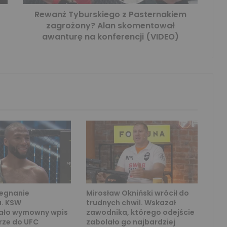
Rewanż Tyburskiego z Pasternakiem
zagrożony? Alan skomentował
awanturę na konferencji (VIDEO)
żegnanie
Mirosław Okniński wrócił do
a. KSW
trudnych chwil. Wskazał
ało wymowny wpis
zawodnika, którego odejście
rze do UFC
zabolało go najbardziej