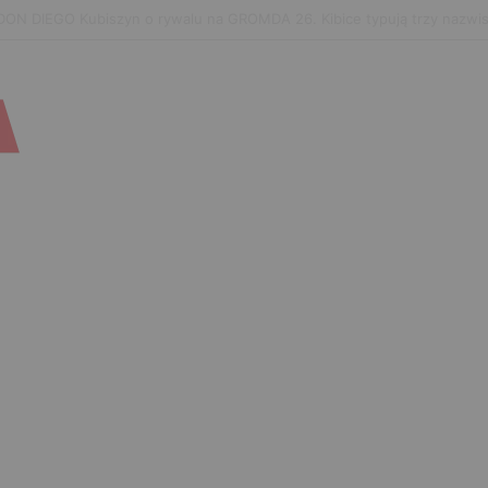
hachev zaończy karierę po UFC 330? Mistrz rozwiał wszelkie wątpliwoś