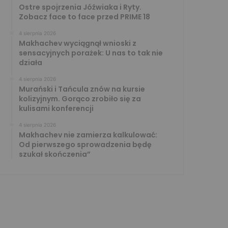
Ostre spojrzenia Jóźwiaka i Ryty.
Zobacz face to face przed PRIME 18
4 sierpnia 2026
Makhachev wyciągnął wnioski z
sensacyjnych porażek: U nas to tak nie
działa
4 sierpnia 2026
Murański i Tańcula znów na kursie
kolizyjnym. Gorąco zrobiło się za
kulisami konferencji
4 sierpnia 2026
Makhachev nie zamierza kalkulować:
Od pierwszego sprowadzenia będę
szukał skończenia”