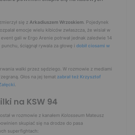
zmierzył się z
Arkadiuszem Wrzoskiem
. Pojedynek
palał emocje wielu kibiców zwłaszcza, że wisiał w
 event gali w Ergo Arenie potrwał jednak zaledwie 14
punchu, ściągnął rywala za głowę i
dobił ciosami w
rwania walki przez sędziego. W rozmowie z mediami
zegraną. Głos na jej temat
zabrał też Krzysztof
Załęcki
.
ilki na KSW 94
został w rozmowie z kanałem
Kolosseum
Mateusz
powinien skupiać się na drodze do pasa
ych superfightach: