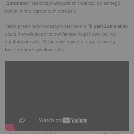
„Sutonator”
zaskoczył wszystkich i walczył do samego
końca, mimo ogromnych obrażeń.
Teraz przed nadchodzącym starciem z
Filipem Zabielskim
udzielił wywiadu portalowi fansportu.pl i powrócił do
ostatniej porażki. Zażartował nawet z tego, że swoją
twarzą złamał rywalowi rękę: