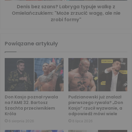
Denis bez szans? Labryga typuje walkę z
Omielańczukiem: "Może zrzucić wagę, ale nie
zrobi formy"
Powiązane artykuły
Don Kasjo poznał rywala
Pudzianowski już znalazł
na FAME 32. Bartosz
pierwszego rywala? „Don
Szachta przeciwnikiem
Kasjo” rzucił wyzwanie, a
Króla
odpowiedź mówi wiele
6 sierpnia 2026
8 lipca 2026