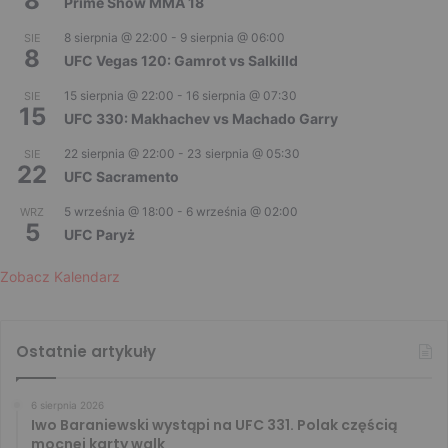
8
Prime Show MMA 18
8 sierpnia @ 22:00
-
9 sierpnia @ 06:00
SIE
8
UFC Vegas 120: Gamrot vs Salkilld
15 sierpnia @ 22:00
-
16 sierpnia @ 07:30
SIE
15
UFC 330: Makhachev vs Machado Garry
22 sierpnia @ 22:00
-
23 sierpnia @ 05:30
SIE
22
UFC Sacramento
5 września @ 18:00
-
6 września @ 02:00
WRZ
5
UFC Paryż
Zobacz Kalendarz
Ostatnie artykuły
6 sierpnia 2026
Iwo Baraniewski wystąpi na UFC 331. Polak częścią
mocnej karty walk