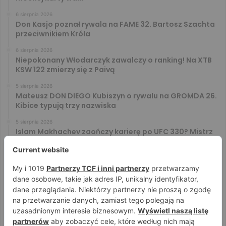
6 sierpnia 2026
Don Kasjo poznał rywala na FAME 32. Bartosz Szachta
przeciwnikiem Króla
6 sierpnia 2026
Niepokonany Włodarczyk zawalczy o ranking! Na XTB
KSW 122 zmierzy się z Paivą
5 sierpnia 2026
Mateusz DON DIEGO Kubiszyn o rywalu na GROMDA 26.
Kibice typują trzy nazwiska
5 sierpnia 2026
Islam Makhachev zaończy karierę po UFC 330? Mistrz
rozwiał wszelkie wątpliwości
4 sierpnia 2026
Tańcula nie gryzł się w język. Wymowna sugestia o
zachowaniu Jacka Murańskiego [VIDEO]
4 sierpnia 2026
Ostre spojrzenia Jóźwiaka i Ryty. Zobacz face to face
przed PRIME 18