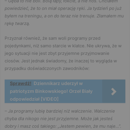
– Gęba to nie boli. Bolą łapy, łokcie, a nie nos. Chciałem
powiedzieć, że to on miał operację ręki. Ja tydzień po już
byłem na treningu, a on do teraz nie trenuje. Złamałem mu
rękę twarzą.
Przyznał również, że sam woli programy przed
pojedynkami, niż samo starcie w klatce. Nie ukrywa, że w
jego sytuacji nie jest zbyt przyjemne przyjmowanie
ciosów. Jest jednak świadomy, że inaczej to wygląda w
przypadku doświadczonych zawodników:
Sprawdź!
Dziennikarz uderzył w
patriotyzm Binkowskiego! Orzeł Biały
odpowiedział [VIDEO]
– Ja programy lubię bardziej niż walczenie. Walczenie
chyba dla nikogo nie jest przyjemne. Może jak jesteś
dobry i masz coś takiego: „Jestem pewien, że mu naje…”.