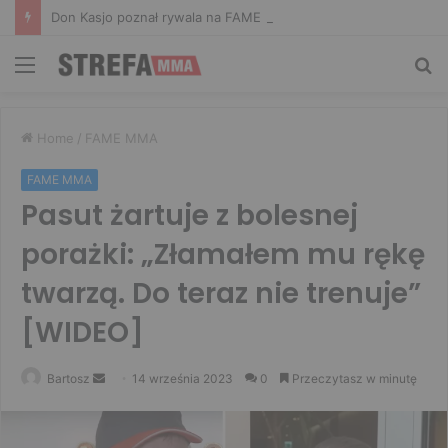
Don Kasjo poznał rywala na FAME 32. Bartosz Szachta przeciwnikiem Króla
Menu
Sz
Home
/
FAME MMA
FAME MMA
Pasut żartuje z bolesnej
porażki: „Złamałem mu rękę
twarzą. Do teraz nie trenuje”
[WIDEO]
Send
Bartosz
14 września 2023
0
Przeczytasz w minutę
an
email