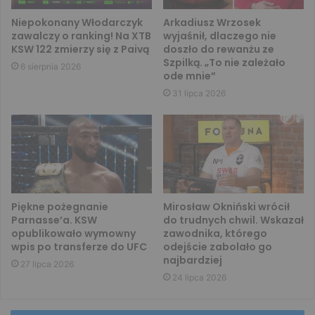
Niepokonany Włodarczyk
Arkadiusz Wrzosek
zawalczy o ranking! Na XTB
wyjaśnił, dlaczego nie
KSW 122 zmierzy się z Paivą
doszło do rewanżu ze
Szpilką. „To nie zależało
6 sierpnia 2026
ode mnie”
31 lipca 2026
Piękne pożegnanie
Mirosław Okniński wrócił
Parnasse’a. KSW
do trudnych chwil. Wskazał
opublikowało wymowny
zawodnika, którego
wpis po transferze do UFC
odejście zabolało go
najbardziej
27 lipca 2026
24 lipca 2026