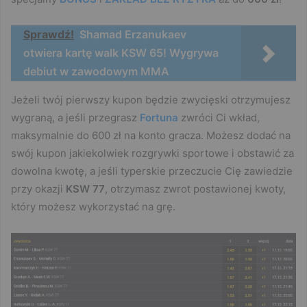
Sprawdź!
Shamad Erzanukaev
otwiera kartę walk KSW 65! Wygrywa
debiut w zawodowym MMA
Jeżeli twój pierwszy kupon będzie zwycięski otrzymujesz
wygraną, a jeśli przegrasz
Fortuna
zwróci Ci wkład,
maksymalnie do 600 zł na konto gracza. Możesz dodać na
swój kupon jakiekolwiek rozgrywki sportowe i obstawić za
dowolna kwotę, a jeśli typerskie przeczucie Cię zawiedzie
przy okazji
KSW 77
, otrzymasz zwrot postawionej kwoty,
który możesz wykorzystać na grę.