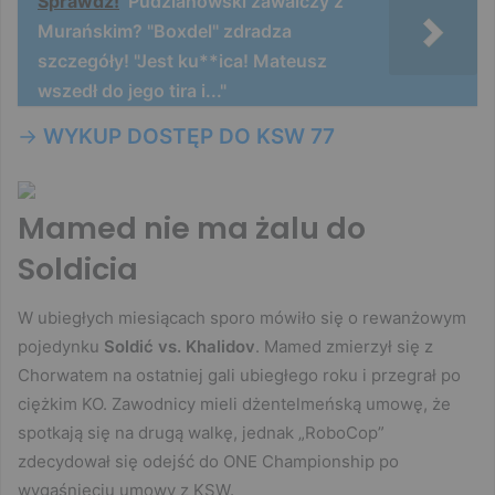
Sprawdź!
Pudzianowski zawalczy z
Murańskim? "Boxdel" zdradza
szczegóły! "Jest ku**ica! Mateusz
wszedł do jego tira i..."
->
WYKUP DOSTĘP DO KSW 77
Mamed nie ma żalu do
Soldicia
W ubiegłych miesiącach sporo mówiło się o rewanżowym
pojedynku
Soldić vs. Khalidov
. Mamed zmierzył się z
Chorwatem na ostatniej gali ubiegłego roku i przegrał po
ciężkim KO. Zawodnicy mieli dżentelmeńską umowę, że
spotkają się na drugą walkę, jednak „RoboCop”
zdecydował się odejść do ONE Championship po
wygaśnięciu umowy z KSW.