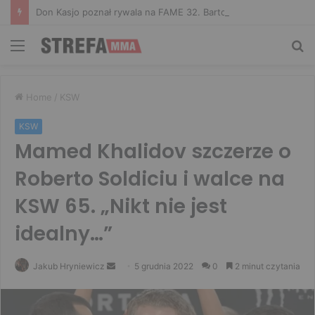
Don Kasjo poznał rywala na FAME 32. Bartosz Szachta przeciwnikiem Króla
Menu
Sz
Home
/
KSW
KSW
Mamed Khalidov szczerze o
Roberto Soldiciu i walce na
KSW 65. „Nikt nie jest
idealny…”
Send
Jakub Hryniewicz
5 grudnia 2022
0
2 minut czytania
an
email