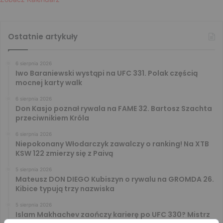
Ostatnie artykuły
6 sierpnia 2026
Iwo Baraniewski wystąpi na UFC 331. Polak częścią
mocnej karty walk
6 sierpnia 2026
Don Kasjo poznał rywala na FAME 32. Bartosz Szachta
przeciwnikiem Króla
6 sierpnia 2026
Niepokonany Włodarczyk zawalczy o ranking! Na XTB
KSW 122 zmierzy się z Paivą
5 sierpnia 2026
Mateusz DON DIEGO Kubiszyn o rywalu na GROMDA 26.
Kibice typują trzy nazwiska
5 sierpnia 2026
Islam Makhachev zaończy karierę po UFC 330? Mistrz