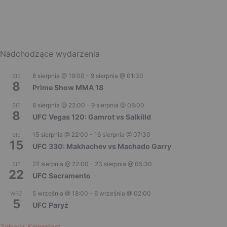
Nadchodzące wydarzenia
8 sierpnia @ 19:00
-
9 sierpnia @ 01:30
SIE
8
Prime Show MMA 18
8 sierpnia @ 22:00
-
9 sierpnia @ 06:00
SIE
8
UFC Vegas 120: Gamrot vs Salkilld
15 sierpnia @ 22:00
-
16 sierpnia @ 07:30
SIE
15
UFC 330: Makhachev vs Machado Garry
22 sierpnia @ 22:00
-
23 sierpnia @ 05:30
SIE
22
UFC Sacramento
5 września @ 18:00
-
6 września @ 02:00
WRZ
5
UFC Paryż
Zobacz Kalendarz