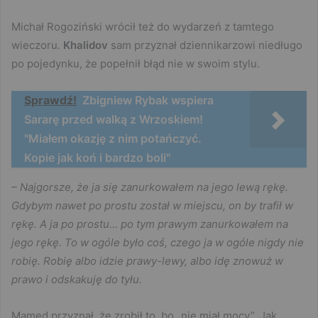
Michał Rogoziński wrócił też do wydarzeń z tamtego
wieczoru.
Khalidov
sam przyznał dziennikarzowi niedługo
po pojedynku, że popełnił błąd nie w swoim stylu.
Sprawdź!
Zbigniew Rybak wspiera
Sararę przed walką z Wrzoskiem!
"Miałem okazję z nim potańczyć.
Kopie jak koń i bardzo boli"
– Najgorsze, że ja się zanurkowałem na jego lewą rękę.
Gdybym nawet po prostu został w miejscu, on by trafił w
rękę. A ja po prostu… po tym prawym zanurkowałem na
jego rękę. To w ogóle było coś, czego ja w ogóle nigdy nie
robię. Robię albo idzie prawy-lewy, albo idę znowuż w
prawo i odskakuję do tyłu.
Mamed przyznał, że zrobił to, bo „nie miał mocy”. Jak