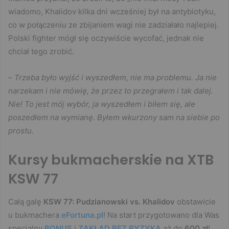
wiadomo, Khalidov kilka dni wcześniej był na antybiotyku,
co w połączeniu ze zbijaniem wagi nie zadziałało najlepiej.
Polski fighter mógł się oczywiście wycofać, jednak nie
chciał tego zrobić.
–
Trzeba było wyjść i wyszedłem, nie ma problemu. Ja nie
narzekam i nie mówię, że przez to przegrałem i tak dalej.
Nie! To jest mój wybór, ja wyszedłem i biłem się, ale
poszedłem na wymianę. Byłem wkurzony sam na siebie po
prostu.
Kursy bukmacherskie na XTB
KSW 77
Całą galę
KSW 77: Pudzianowski vs. Khalidov
obstawicie
u bukmachera
eFortuna.pl
! Na start przygotowano dla Was
specjalny
BONUS
i
ZAKŁAD BEZ RYZYKA
aż do
600 zł
!