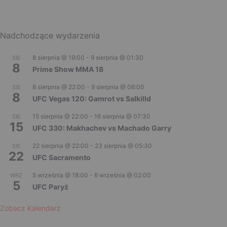
Nadchodzące wydarzenia
8 sierpnia @ 19:00
-
9 sierpnia @ 01:30
SIE
8
Prime Show MMA 18
8 sierpnia @ 22:00
-
9 sierpnia @ 06:00
SIE
8
UFC Vegas 120: Gamrot vs Salkilld
15 sierpnia @ 22:00
-
16 sierpnia @ 07:30
SIE
15
UFC 330: Makhachev vs Machado Garry
22 sierpnia @ 22:00
-
23 sierpnia @ 05:30
SIE
22
UFC Sacramento
5 września @ 18:00
-
6 września @ 02:00
WRZ
5
UFC Paryż
Zobacz Kalendarz