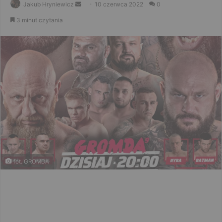
Send
Jakub Hryniewicz
10 czerwca 2022
0
an
3 minut czytania
email
fot. GROMDA