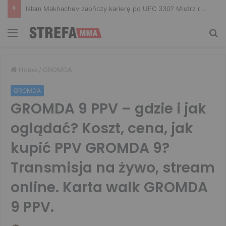
Islam Makhachev zaończy karierę po UFC 330? Mistrz rozwiał wszelkie wątpliwości
Menu
Sz
Home
/
GROMDA
GROMDA
GROMDA 9 PPV – gdzie i jak
oglądać? Koszt, cena, jak
kupić PPV GROMDA 9?
Transmisja na żywo, stream
online. Karta walk GROMDA
9 PPV.