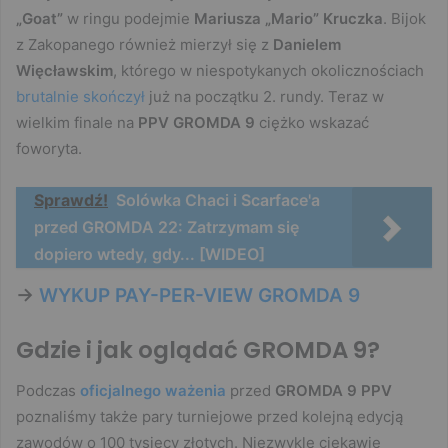
„Goat”
w ringu podejmie
Mariusza „Mario” Kruczka
. Bijok
z Zakopanego również mierzył się z
Danielem
Więcławskim
, którego w niespotykanych okolicznościach
brutalnie skończył
już na początku 2. rundy. Teraz w
wielkim finale na
PPV GROMDA 9
ciężko wskazać
foworyta.
Sprawdź!
Solówka Chaci i Scarface'a
przed GROMDA 22: Zatrzymam się
dopiero wtedy, gdy... [WIDEO]
->
WYKUP PAY-PER-VIEW GROMDA 9
Gdzie i jak oglądać GROMDA 9?
Podczas
oficjalnego ważenia
przed
GROMDA 9 PPV
poznaliśmy także pary turniejowe przed kolejną edycją
zawodów o 100 tysięcy złotych. Niezwykle ciekawie