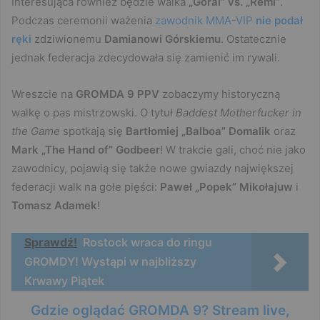
Interesująca również będzie walka
„Góral” vs. „Remi”
.
Podczas ceremonii ważenia
zawodnik MMA-VIP
nie podał
ręki
zdziwionemu
Damianowi Górskiemu
. Ostatecznie
jednak federacja zdecydowała się zamienić im rywali.
Wreszcie na
GROMDA 9 PPV
zobaczymy historyczną
walkę o pas mistrzowski. O tytuł
Baddest Motherfucker in
the Game
spotkają się
Bartłomiej „Balboa” Domalik
oraz
Mark „The Hand of” Godbeer
! W trakcie gali, choć nie jako
zawodnicy, pojawią się także nowe gwiazdy największej
federacji walk na gołe pięści:
Paweł „Popek” Mikołajuw
i
Tomasz Adamek
!
Sprawdź!
Rostock wraca do ringu
GROMDY! Wystąpi w najbliższy
Krwawy Piątek
Gdzie oglądać GROMDA 9? Stream live,