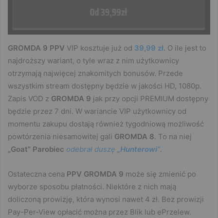
GROMDA 9 PPV
VIP kosztuje już od
39,99 zł
. O ile jest to
najdroższy wariant, o tyle wraz z nim użytkownicy
otrzymają najwięcej znakomitych bonusów. Przede
wszystkim stream dostępny będzie w jakości HD, 1080p.
Zapis VOD z
GROMDA 9
jak przy opcji PREMIUM dostępny
będzie przez 7 dni. W wariancie VIP użytkownicy od
momentu zakupu dostają również tygodniową możliwość
powtórzenia niesamowitej gali
GROMDA 8
. To na niej
„Goat” Parobiec
odebrał duszę
„Hunterowi”
.
Ostateczna cena
PPV GROMDA 9
może się zmienić po
wyborze sposobu płatności. Niektóre z nich mają
doliczoną prowizję, która wynosi nawet 4 zł. Bez prowizji
Pay-Per-View opłacić można przez Blik lub ePrzelew.