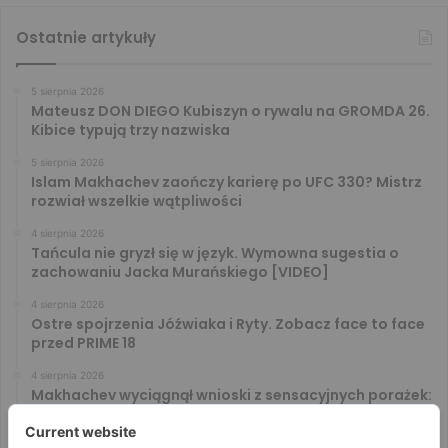
Ostatnie artykuły
5 sierpnia 2026
Mateusz DON DIEGO Kubiszyn o rywalu na GROMDA 26.
Kibice typują trzy nazwiska
5 sierpnia 2026
Islam Makhachev zaończy karierę po UFC 330? Mistrz
rozwiał wszelkie wątpliwości
4 sierpnia 2026
Tańcula nie gryzł się w język. Wymowna sugestia o
zachowaniu Jacka Murańskiego [VIDEO]
4 sierpnia 2026
Ostre spojrzenia Jóźwiaka i Ryty. Zobacz face to face
przed PRIME 18
4 sierpnia 2026
Makhachev wyciągnął wnioski z sensacyjnych porażek:
U nas to tak nie działa
4 sierpnia 2026