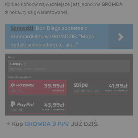
Koniec końców najważniejsze jest jedno: na
GROMDA
9
nokauty są gwarantowane!
Sprawdź!
Don Diego szczerze o
Bombardierze w GROMDZIE: "Może
będzie jakieś odkrycie, ale..."
-> Kup
GROMDA 9 PPV
JUŻ DZIŚ!