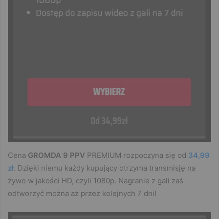
Cena
GROMDA 9 PPV
PREMIUM rozpoczyna się od
34,99
zł
. Dzięki niemu każdy kupujący otrzyma transmisję na
żywo w jakości HD, czyli 1080p. Nagranie z gali zaś
odtworzyć można aż przez kolejnych 7 dni!