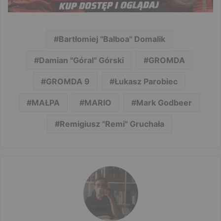
Bartłomiej "Balboa" Domalik
Damian "Góral" Górski
GROMDA
GROMDA 9
Łukasz Parobiec
MAŁPA
MARIO
Mark Godbeer
Remigiusz "Remi" Gruchała