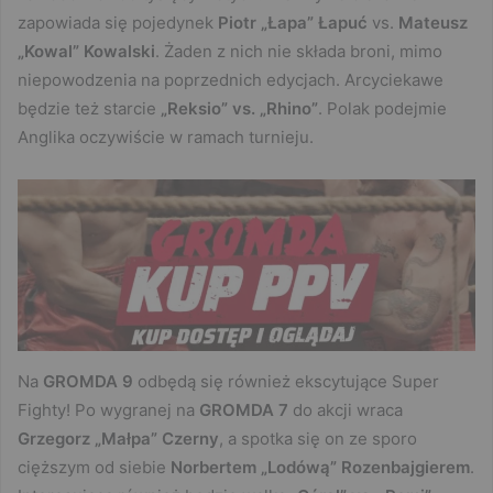
zapowiada się pojedynek
Piotr „Łapa” Łapuć
vs.
Mateusz
„Kowal” Kowalski
. Żaden z nich nie składa broni, mimo
niepowodzenia na poprzednich edycjach. Arcyciekawe
będzie też starcie
„Reksio” vs. „Rhino”
. Polak podejmie
Anglika oczywiście w ramach turnieju.
Na
GROMDA 9
odbędą się również ekscytujące Super
Fighty! Po wygranej na
GROMDA 7
do akcji wraca
Grzegorz „Małpa” Czerny
, a spotka się on ze sporo
cięższym od siebie
Norbertem „Lodówą” Rozenbajgierem
.