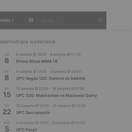
Losowy
Szukaj...
KINGI
artykuł
adchodzące wydarzenia
8 sierpnia @ 19:00
-
9 sierpnia @ 01:30
SIE
8
Prime Show MMA 18
8 sierpnia @ 22:00
-
9 sierpnia @ 06:00
SIE
8
UFC Vegas 120: Gamrot vs Salkilld
15 sierpnia @ 22:00
-
16 sierpnia @ 07:30
SIE
15
UFC 330: Makhachev vs Machado Garry
22 sierpnia @ 22:00
-
23 sierpnia @ 05:30
SIE
22
UFC Sacramento
5 września @ 18:00
-
6 września @ 02:00
WRZ
5
UFC Paryż