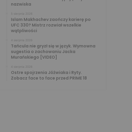
nazwiska
5 sierpnia 2026
Islam Makhachev zaończy karierę po
UFC 330? Mistrz rozwiał wszelkie
wątpliwości
4 sierpnia 2026
Tańcula nie gryzł się w język. Wymowna
sugestia o zachowaniu Jacka
Murańskiego [VIDEO]
4 sierpnia 2026
Ostre spojrzenia Jóźwiaka i Ryty.
Zobacz face to face przed PRIME 18