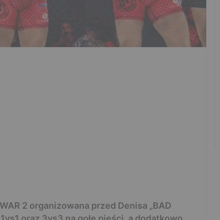
HE WAR 2 organizowana przed Denisa „BAD
1vs1 oraz 3vs3 na gołe pięści, a dodatkowo