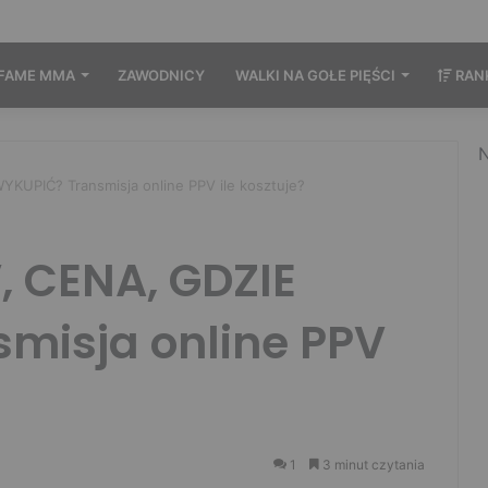
FAME MMA
ZAWODNICY
WALKI NA GOŁE PIĘŚCI
RAN
N
YKUPIĆ? Transmisja online PPV ile kosztuje?
, CENA, GDZIE
misja online PPV
1
3 minut czytania