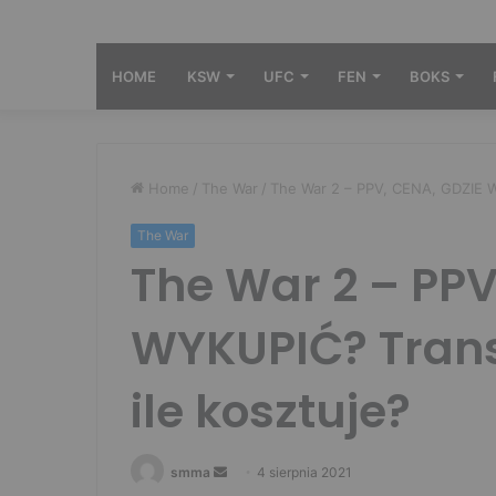
HOME
KSW
UFC
FEN
BOKS
Home
/
The War
/
The War 2 – PPV, CENA, GDZIE W
The War
The War 2 – PPV
WYKUPIĆ? Trans
ile kosztuje?
Send
smma
4 sierpnia 2021