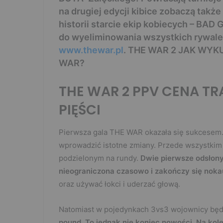
na drugiej edycji kibice zobaczą takż
historii starcie ekip kobiecych – BAD
do wyeliminowania wszystkich rywalek
w
ww.thewar.pl
. THE WAR 2 JAK WYK
WAR?
THE WAR 2 PPV CENA T
PIĘŚCI
Pierwsza gala THE WAR okazała się sukcesem. 
wprowadzić istotne zmiany. Przede wszystkim
podzielonym na rundy.
Dwie pierwsze odsłony
nieograniczona czasowo i zakończy się nok
oraz używać łokci i uderzać głową.
Natomiast w pojedynkach 3vs3 wojownicy będ
pound. To jednak nie koniec nowości. Na kole