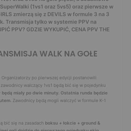
e SuperWalki (1vs1 oraz 5vs5) oraz pierwsze w
 GIRLS zmierzą się z DEVILS w formule 3 na 3
. Transmisja tylko w systemie PPV na
UPIĆ PPV? GDZIE WYKUPIĆ, CENA PPV THE
RANSMISJA WALK NA GOŁE
Organizatorzy po pierwszej edycji postanowili
 zawodnicy walczący 1vs1 będą bić się w pojedynku
 będą miały po dwie minuty. Ostatnia runda będzie
autem.
Zawodnicy będą mogli walczyć w formule K-1
ą bić się na zasadach
boksu + łokcie + ground &
jnej gali dojdzie do pierwszego pojedynku ekip