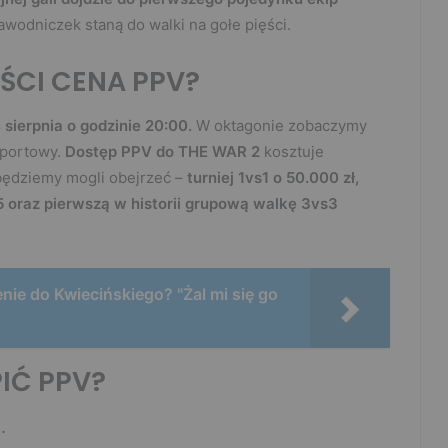
awodniczek staną do walki na gołe pięści.
ĘŚCI CENA PPV?
sierpnia o godzinie 20:00.
W oktagonie zobaczymy
sportowy.
Dostęp PPV do THE WAR 2
kosztuje
będziemy mogli obejrzeć –
turniej 1vs1 o 50.000 zł,
vs5 oraz pierwszą w historii grupową walkę 3vs3
enie do Kwiecińskiego? "Żal mi się go
IĆ PPV?
j
.