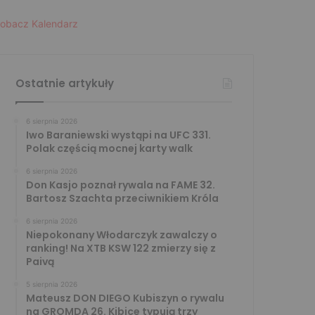
obacz Kalendarz
Ostatnie artykuły
6 sierpnia 2026
Iwo Baraniewski wystąpi na UFC 331.
Polak częścią mocnej karty walk
6 sierpnia 2026
Don Kasjo poznał rywala na FAME 32.
Bartosz Szachta przeciwnikiem Króla
6 sierpnia 2026
Niepokonany Włodarczyk zawalczy o
ranking! Na XTB KSW 122 zmierzy się z
Paivą
5 sierpnia 2026
Mateusz DON DIEGO Kubiszyn o rywalu
na GROMDA 26. Kibice typują trzy