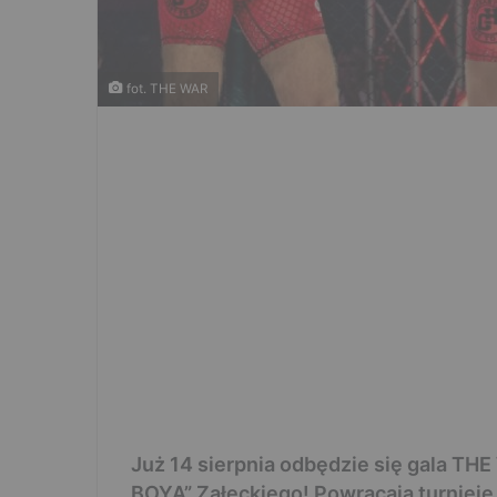
fot. THE WAR
Już 14 sierpnia odbędzie się gala T
BOYA” Załęckiego! Powracają turnieje 