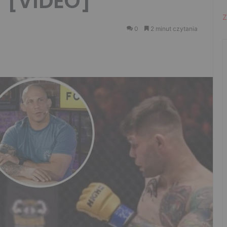
 [VIDEO]
Z
0
2 minut czytania