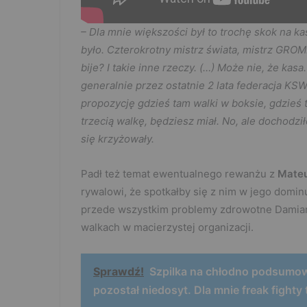
– Dla mnie większości był to trochę skok na k
było. Czterokrotny mistrz świata, mistrz GROM
bije? I takie inne rzeczy. (…) Może nie, że kasa
generalnie przez ostatnie 2 lata federacja KS
propozycję gdzieś tam walki w boksie, gdzieś t
trzecią walkę, będziesz miał. No, ale dochodzi
się krzyżowały.
Padł też temat ewentualnego rewanżu z
Mate
rywalowi, że spotkałby się z nim w jego domin
przede wszystkim problemy zdrowotne Damian
walkach w macierzystej organizacji.
Sprawdź!
Szpilka na chłodno podsumow
pozostał niedosyt. Dla mnie freak fighty t