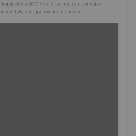
limpijskich z 2012 roku przyznał, że przyjmując
nikiem były zaproponowane pieniądze.