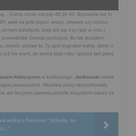
asę… Dobra, może inaczej: 60 do 40. Wyzwanie też to
DY, walk na gołe pięści, wiesz, ciekawe czy mocno
. Ja mam założenie, żeby bić się trzy razy w roku i
W powiedziała: Damian spokojnie. Bo tak dostałem
u, mówili: zostaw to. Tu dziś wygrałeś walkę, damy ci
ło już nie wiem, do końca tego roku i gdzieś tam plany
uszem Kubiszynem
w kickboxingu.
Janikowski
mówił
ującej płaszczyźnie. Wszelkie plany skomplikowały
a, ale też jemu samemu przede wszystkim zależy na
ał walkę z Denisem: "Szkoda, bo
o..."