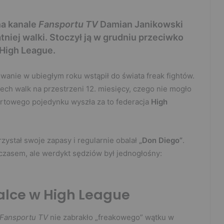
a kanale
Fansportu TV
Damian Janikowski
tniej walki. Stoczył ją w grudniu przeciwko
 High League.
ewanie w ubiegłym roku wstąpił do świata freak fightów.
ech walk na przestrzeni 12. miesięcy, czego nie mogło
ortowego pojedynku wyszła za to federacja
High
ystał swoje zapasy i regularnie obalał
„Don Diego”
.
 czasem, ale werdykt sędziów był jednogłośny:
alce w High League
Fansportu TV
nie zabrakło „freakowego” wątku w