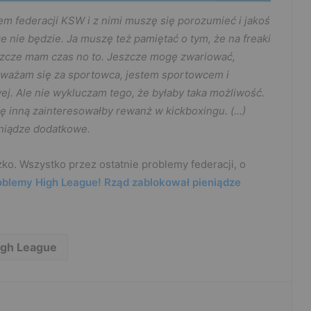
em federacji KSW i z nimi muszę się porozumieć i jakoś
e nie będzie. Ja muszę też pamiętać o tym, że na freaki
jeszcze mam czas no to. Jeszcze mogę zwariować,
uważam się za sportowca, jestem sportowcem i
wej. Ale nie wykluczam tego, że byłaby taka możliwość.
ję inną zainteresowałby rewanż w kickboxingu. (…)
eniądze dodatkowe.
ko. Wszystko przez ostatnie problemy federacji, o
blemy High League! Rząd zablokował pieniądze
igh League