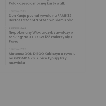
Polak częścią mocnej karty walk
6 sierpnia 2026
Don Kasjo poznał rywala na FAME 32.
Bartosz Szachta przeciwnikiem Króla
6 sierpnia 2026
Niepokonany Włodarczyk zawalczy o
ranking! Na XTB KSW 122 zmierzy się z
Paivą
5 sierpnia 2026
Mateusz DON DIEGO Kubiszyn o rywalu
na GROMDA 26. Kibice typują trzy
nazwiska