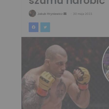
szumu narobić”
Send
Jakub Hryniewicz
30 maja 2023
an
Facebook
Twitter
email