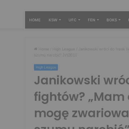
HOME
KSW
UFC
FEN
BOKS
Home
/
High League
/
Janikowski wróci do freak 
szumu narobić” [VIDEO]
High League
Janikowski wróc
fightów? „Mam 
mogę zwariowa