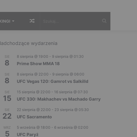
Losowy
Szukaj...
KINGI
artykuł
adchodzące wydarzenia
8 sierpnia @ 19:00
-
9 sierpnia @ 01:30
SIE
8
Prime Show MMA 18
8 sierpnia @ 22:00
-
9 sierpnia @ 06:00
SIE
8
UFC Vegas 120: Gamrot vs Salkilld
15 sierpnia @ 22:00
-
16 sierpnia @ 07:30
SIE
15
UFC 330: Makhachev vs Machado Garry
22 sierpnia @ 22:00
-
23 sierpnia @ 05:30
SIE
22
UFC Sacramento
5 września @ 18:00
-
6 września @ 02:00
WRZ
5
UFC Paryż