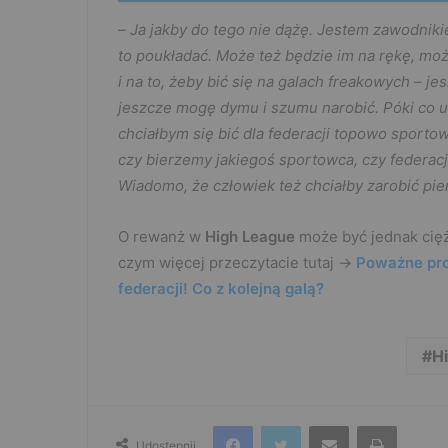
–
Ja jakby do tego nie dążę. Jestem zawodniki
to poukładać. Może też będzie im na rękę, moż
i na to, żeby bić się na galach freakowych – 
jeszcze mogę dymu i szumu narobić. Póki co 
chciałbym się bić dla federacji topowo sporto
czy bierzemy jakiegoś sportowca, czy federac
Wiadomo, że człowiek też chciałby zarobić pi
O rewanż w
High League
może być jednak cięż
czym więcej przeczytacie tutaj ->
Poważne pro
federacji! Co z kolejną galą?
H
Facebook
Twitter
Udostępnij przez e-mail
Drukuj
Udostępnij