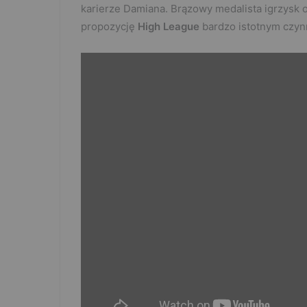
karierze Damiana. Brązowy medalista igrzysk o
propozycję
High League
bardzo istotnym czyn