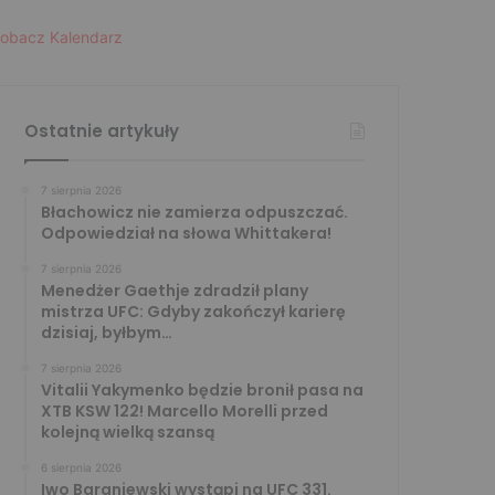
obacz Kalendarz
Ostatnie artykuły
7 sierpnia 2026
Błachowicz nie zamierza odpuszczać.
Odpowiedział na słowa Whittakera!
7 sierpnia 2026
Menedżer Gaethje zdradził plany
mistrza UFC: Gdyby zakończył karierę
dzisiaj, byłbym…
7 sierpnia 2026
Vitalii Yakymenko będzie bronił pasa na
XTB KSW 122! Marcello Morelli przed
kolejną wielką szansą
6 sierpnia 2026
Iwo Baraniewski wystąpi na UFC 331.