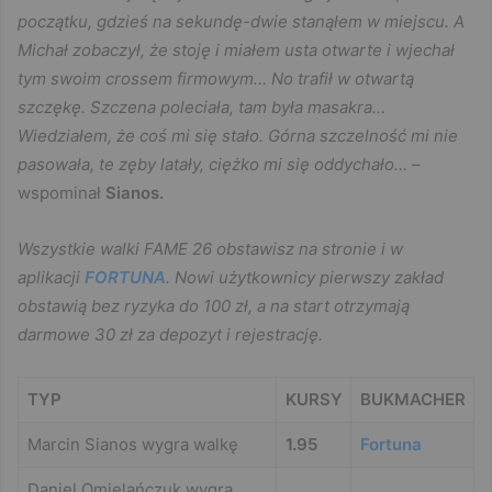
początku, gdzieś na sekundę-dwie stanąłem w miejscu. A
Michał zobaczył, że stoję i miałem usta otwarte i wjechał
tym swoim crossem firmowym… No trafił w otwartą
szczękę. Szczena poleciała, tam była masakra…
Wiedziałem, że coś mi się stało. Górna szczelność mi nie
pasowała, te zęby latały, ciężko mi się oddychało…
–
wspominał
Sianos.
Wszystkie walki FAME 26 obstawisz na stronie i w
aplikacji
FORTUNA
. Nowi użytkownicy pierwszy zakład
obstawią bez ryzyka do 100 zł, a na start otrzymają
darmowe 30 zł za depozyt i rejestrację.
TYP
KURSY
BUKMACHER
Marcin Sianos wygra walkę
1.95
Fortuna
Daniel Omielańczuk wygra