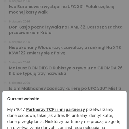
6 sierpnia 2026
Iwo Baraniewski wystąpi na UFC 331. Polak częścią
mocnej karty walk
6 sierpnia 2026
Don Kasjo poznał rywala na FAME 32. Bartosz Szachta
przeciwnikiem Króla
6 sierpnia 2026
Niepokonany Włodarczyk zawalczy o ranking! Na XTB
KSW 122 zmierzy się z Paivą
5 sierpnia 2026
Mateusz DON DIEGO Kubiszyn o rywalu na GROMDA 26.
Kibice typują trzy nazwiska
5 sierpnia 2026
Islam Makhachev zaończy karierę po UFC 330? Mistrz
rozwiał wszelkie wątpliwości
4 sierpnia 2026
Tańcula nie gryzł się w język. Wymowna sugestia o
zachowaniu Jacka Murańskiego [VIDEO]
4 sierpnia 2026