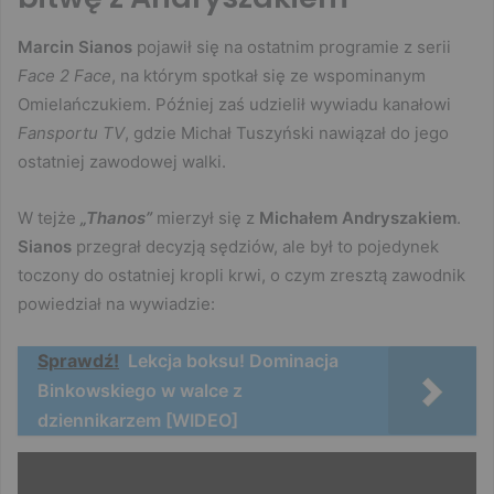
Marcin Sianos
pojawił się na ostatnim programie z serii
Face 2 Face
, na którym spotkał się ze wspominanym
Omielańczukiem. Później zaś udzielił wywiadu kanałowi
Fansportu TV
, gdzie Michał Tuszyński nawiązał do jego
ostatniej zawodowej walki.
W tejże
„Thanos”
mierzył się z
Michałem Andryszakiem
.
Sianos
przegrał decyzją sędziów, ale był to pojedynek
toczony do ostatniej kropli krwi, o czym zresztą zawodnik
powiedział na wywiadzie:
Sprawdź!
Lekcja boksu! Dominacja
Binkowskiego w walce z
dziennikarzem [WIDEO]