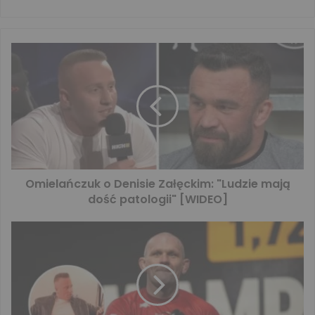
Omielańczuk o Denisie Załęckim: "Ludzie mają
dość patologii" [WIDEO]