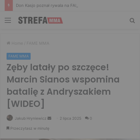
Don Kasjo poznał rywala na FAME 32. Bartosz Szachta przeciwnikiem Króla
Menu
Sz
Home
/
FAME MMA
FAME MMA
Zęby latały po szczęce!
Marcin Sianos wspomina
batalię z Andryszakiem
[WIDEO]
Send
Jakub Hryniewicz
2 lipca 2025
0
an
Przeczytasz w minutę
email