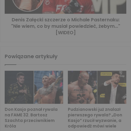
Denis Załęcki szczerze o Michale Pasternaku:
"Nie wiem, co by musiał powiedzieć, żebym..."
[WIDEO]
Powiązane artykuły
Don Kasjo poznał rywala
Pudzianowski już znalazł
na FAME 32. Bartosz
pierwszego rywala? „Don
Szachta przeciwnikiem
Kasjo” rzucił wyzwanie, a
Króla
odpowiedź mówi wiele