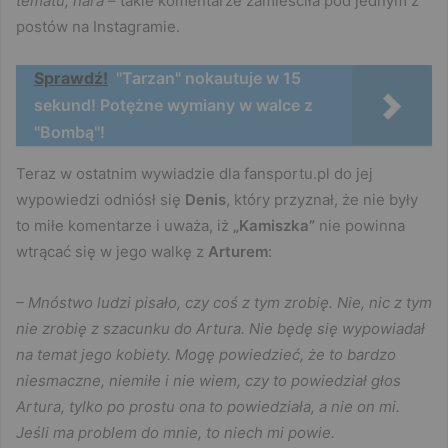
tematu, nara
– takie komentarze zamieściła pod jednym z
postów na Instagramie.
Sprawdź!
"Tarzan" nokautuje w 15
sekund! Potężne wymiany w walce z
"Bombą"!
Teraz w ostatnim wywiadzie dla fansportu.pl do jej
wypowiedzi odniósł się
Denis
, który przyznał, że nie były
to miłe komentarze i uważa, iż
„Kamiszka”
nie powinna
wtrącać się w jego walkę z
Arturem
:
– Mnóstwo ludzi pisało, czy coś z tym zrobię. Nie, nic z tym
nie zrobię z szacunku do Artura. Nie będę się wypowiadał
na temat jego kobiety. Mogę powiedzieć, że to bardzo
niesmaczne, niemiłe i nie wiem, czy to powiedział głos
Artura, tylko po prostu ona to powiedziała, a nie on mi.
Jeśli ma problem do mnie, to niech mi powie.