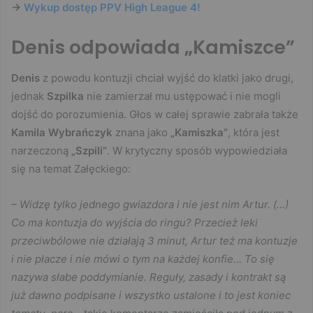
->
Wykup dostęp PPV High League
4!
Denis odpowiada „Kamiszce”
Denis
z powodu kontuzji chciał wyjść do klatki jako drugi,
jednak
Szpilka
nie zamierzał mu ustępować i nie mogli
dojść do porozumienia. Głos w całej sprawie zabrała także
Kamila Wybrańczyk
znana jako
„Kamiszka”
, która jest
narzeczoną
„Szpili”
. W krytyczny sposób wypowiedziała
się na temat Załęckiego:
– Widzę tylko jednego gwiazdora i nie jest nim Artur. (…)
Co ma kontuzja do wyjścia do ringu? Przecież leki
przeciwbólowe nie działają 3 minut, Artur też ma kontuzje
i nie płacze i nie mówi o tym na każdej konfie… To się
nazywa słabe poddymianie. Reguły, zasady i kontrakt są
już dawno podpisane i wszystko ustalone i to jest koniec