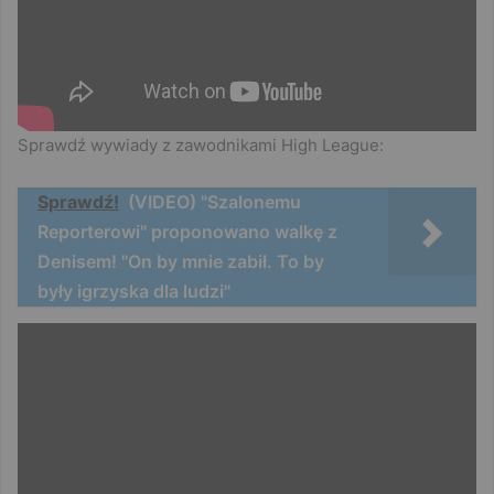
Sprawdź wywiady z zawodnikami High League:
Sprawdź!
(VIDEO) "Szalonemu
Reporterowi" proponowano walkę z
Denisem! "On by mnie zabił. To by
były igrzyska dla ludzi"