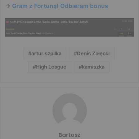
->
Gram z Fortuną! Odbieram bonus
artur szpilka
Denis Załęcki
High League
kamiszka
Bartosz