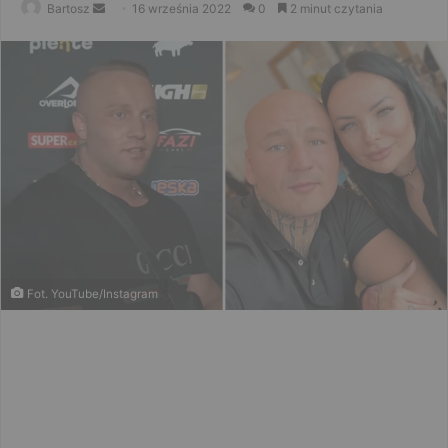
Send
Bartosz
16 września 2022
0
2 minut czytania
an
email
Fot. YouTube/Instagram