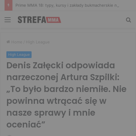
Prime MMA 18: typy, kursy i zakłady bukmacherskie na galę
Menu
Sz
Home
/
High League
High League
Denis Załęcki odpowiada
narzeczonej Artura Szpilki:
„To było bardzo niemiłe. Nie
powinna wtrącać się w
nasze sprawy i mnie
oceniać”