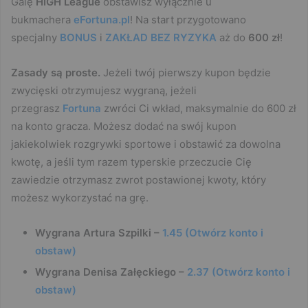
Galę
HIGH League
obstawisz wyłącznie u
bukmachera
eFortuna.pl
! Na start przygotowano
specjalny
BONUS
i
ZAKŁAD BEZ RYZYKA
aż do
600 zł
!
Zasady są proste.
Jeżeli twój pierwszy kupon będzie
zwycięski otrzymujesz wygraną, jeżeli
przegrasz
Fortuna
zwróci Ci wkład, maksymalnie do 600 zł
na konto gracza. Możesz dodać na swój kupon
jakiekolwiek rozgrywki sportowe i obstawić za dowolna
kwotę, a jeśli tym razem typerskie przeczucie Cię
zawiedzie otrzymasz zwrot postawionej kwoty, który
możesz wykorzystać na grę.
Wygrana Artura Szpilki –
1.45 (Otwórz konto i
obstaw)
Wygrana Denisa Załęckiego –
2.37 (Otwórz konto i
obstaw)