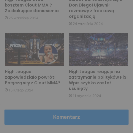
kosztem Clout MMA!?
Don Diego! Ujawnił
Zaskakujące doniesienia
rozmowy z freakową
organizacją
25 września 2024
24 września 2024
High League
High League reaguje na
zapowiedziało powrót!
zatrzymanie polityków PiS!
Połączą siły z Clout MMA?
Wpis szybko został
usunięty
15 lutego 2024
11 stycznia 2024
Komentarz