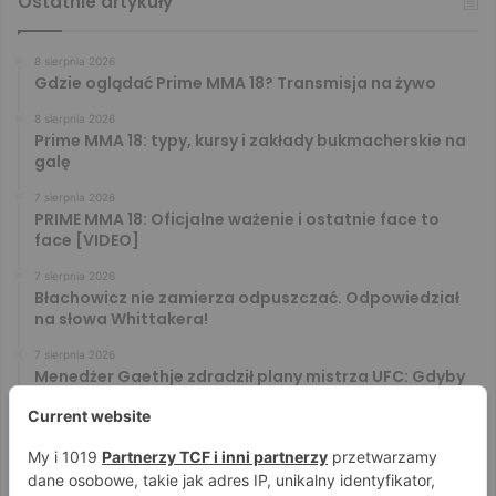
Ostatnie artykuły
8 sierpnia 2026
Gdzie oglądać Prime MMA 18? Transmisja na żywo
8 sierpnia 2026
Prime MMA 18: typy, kursy i zakłady bukmacherskie na
galę
7 sierpnia 2026
PRIME MMA 18: Oficjalne ważenie i ostatnie face to
face [VIDEO]
7 sierpnia 2026
Błachowicz nie zamierza odpuszczać. Odpowiedział
na słowa Whittakera!
7 sierpnia 2026
Menedżer Gaethje zdradził plany mistrza UFC: Gdyby
zakończył karierę dzisiaj, byłbym…
7 sierpnia 2026
Vitalii Yakymenko będzie bronił pasa na XTB KSW 122!
Marcello Morelli przed kolejną wielką szansą