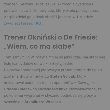
złudzeń. Serbski
„Młot”
szukał skrócenia dystansu i
polował na swój firmowy cep, który wielu położył spać.
Anglik zdołał go jednak obalić i jeszcze w 1. rundzie
zwyciężył przez TKO
.
Trener Okniński o De Friesie:
„Wiem, co ma słabe”
Tym samym KSW, przynajmniej na jakiś czas, ma ukróconą
listę kandydatów do walki z Brytyjczykiem.
Najprawdopodobniej pierwszym pretendentem do tytułu
zostanie drugi w rankingu
Stefan Vojcak
, który
nokautował ostatnich trzech oponentów – Gawryjołka,
Prasela i niedawno Michala Martinka. Niewykluczone, że
po kolejnej wygranej w styczniu podniosą się głosy o
szansie dla
Arkadiusza Wrzoska
.