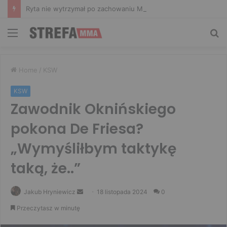
Ryta nie wytrzymał po zachowaniu Murańskiego. Mocne słowa Żołnierza
Menu
Sz
Home
/
KSW
KSW
Zawodnik Oknińskiego
pokona De Friesa?
„Wymyśliłbym taktykę
taką, że..”
Send
Jakub Hryniewicz
18 listopada 2024
0
an
Przeczytasz w minutę
email