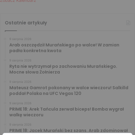
Zobacz Kalendarz
Ostatnie artykuły
9 sierpnia 2026
Arab oszczędził Murańskiego po walce! W zamian
padła konkretna kwota
9 sierpnia 2026
Ryta nie wytrzymał po zachowaniu Murańskiego.
Mocne słowa Żołnierza
9 sierpnia 2026
Mateusz Gamrot pokonany w walce wieczoru! Salkilld
poddał Polaka na UFC Vegas 120
9 sierpnia 2026
PRIME 18: Arek Tańcula zerwał biceps! Bomba wygrał
walkę wieczoru
9 sierpnia 2026
PRIME 18: Jacek Murański bez szans. Arab zdominował