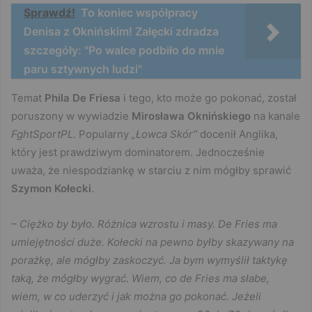
Sprawdź!
To koniec współpracy
Denisa z Oknińskim! Załęcki zdradza
szczegóły: "Po walce podbiło do mnie
paru sztywnych ludzi"
Temat
Phila De Friesa
i tego, kto może go pokonać, został
poruszony w wywiadzie
Mirosława Oknińskiego
na kanale
FghtSportPL
. Popularny
„Łowca Skór”
docenił Anglika,
który jest prawdziwym dominatorem. Jednocześnie
uważa, że niespodziankę w starciu z nim mógłby sprawić
Szymon Kołecki
.
– Ciężko by było. Różnica wzrostu i masy. De Fries ma
umiejętności duże. Kołecki na pewno byłby skazywany na
porażkę, ale mógłby zaskoczyć. Ja bym wymyślił taktykę
taką, że mógłby wygrać. Wiem, co de Fries ma słabe,
wiem, w co uderzyć i jak można go pokonać. Jeżeli