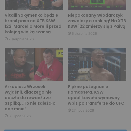
Vitalii Yakymenko będzie
Niepokonany Włodarczyk
bronił pasa na XTB KSW
zawalczy o ranking! Na XTB
122! Marcello Morelli przed
KSW 122 zmierzy się z Paivą
kolejną wielką szansą
6 sierpnia 2026
7 sierpnia 2026
Arkadiusz Wrzosek
Piękne pożegnanie
wyjaśnił, dlaczego nie
Parnasse’a. KSW
doszło do rewanżu ze
opublikowało wymowny
Szpilką. „To nie zależało
wpis po transferze do UFC
ode mnie”
27 lipca 2026
31 lipca 2026