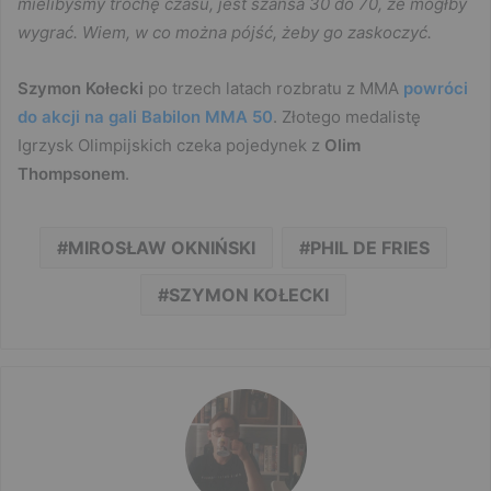
mielibyśmy trochę czasu, jest szansa 30 do 70, że mógłby
wygrać. Wiem, w co można pójść, żeby go zaskoczyć.
Szymon Kołecki
po trzech latach rozbratu z MMA
powróci
do akcji na gali Babilon MMA 50
. Złotego medalistę
Igrzysk Olimpijskich czeka pojedynek z
Olim
Thompsonem
.
MIROSŁAW OKNIŃSKI
PHIL DE FRIES
SZYMON KOŁECKI