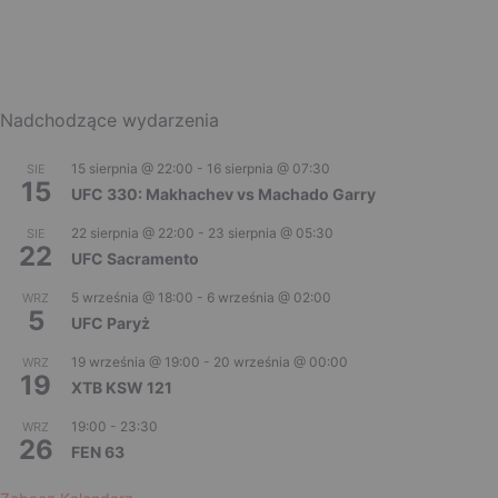
Nadchodzące wydarzenia
15 sierpnia @ 22:00
-
16 sierpnia @ 07:30
SIE
15
UFC 330: Makhachev vs Machado Garry
22 sierpnia @ 22:00
-
23 sierpnia @ 05:30
SIE
22
UFC Sacramento
5 września @ 18:00
-
6 września @ 02:00
WRZ
5
UFC Paryż
19 września @ 19:00
-
20 września @ 00:00
WRZ
19
XTB KSW 121
19:00
-
23:30
WRZ
26
FEN 63