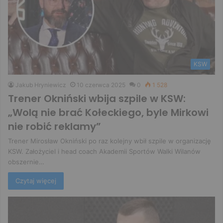
KSW
Jakub Hryniewicz
10 czerwca 2025
0
1 528
Trener Okniński wbija szpile w KSW:
„Wolą nie brać Kołeckiego, byle Mirkowi
nie robić reklamy”
Trener Mirosław Okniński po raz kolejny wbił szpile w organizację
KSW. Założyciel i head coach Akademii Sportów Walki Wilanów
obszernie…
Czytaj więcej