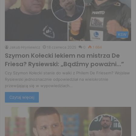
KSW
Jakub Hryniewicz
18 czerwca 2025
0
1 664
Szymon Kołecki lekiem na mistrza De
Friesa? Rysiewski: „Bądźmy poważni…”
Czy Szymon Kołecki stanie do walki z Philem De Friesem? Wojsław
Rysiewski jednoznacznie odpowiedział na wielokrotnie
przewijającą się w wypowiedziach…
Czytaj więcej