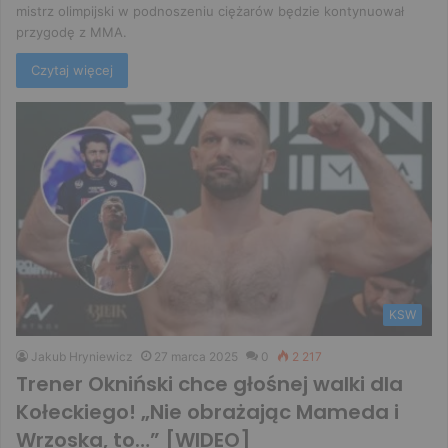
mistrz olimpijski w podnoszeniu ciężarów będzie kontynuował
przygodę z MMA.
Czytaj więcej
KSW
Jakub Hryniewicz
27 marca 2025
0
2 217
Trener Okniński chce głośnej walki dla
Kołeckiego! „Nie obrażając Mameda i
Wrzoska, to…” [WIDEO]