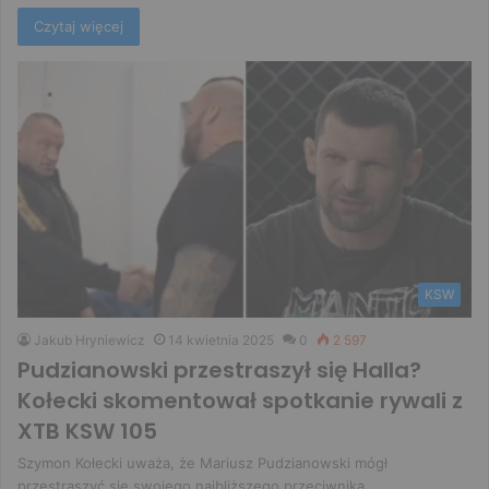
Czytaj więcej
KSW
Jakub Hryniewicz
14 kwietnia 2025
0
2 597
Pudzianowski przestraszył się Halla?
Kołecki skomentował spotkanie rywali z
XTB KSW 105
Szymon Kołecki uważa, że Mariusz Pudzianowski mógł
przestraszyć się swojego najbliższego przeciwnika.