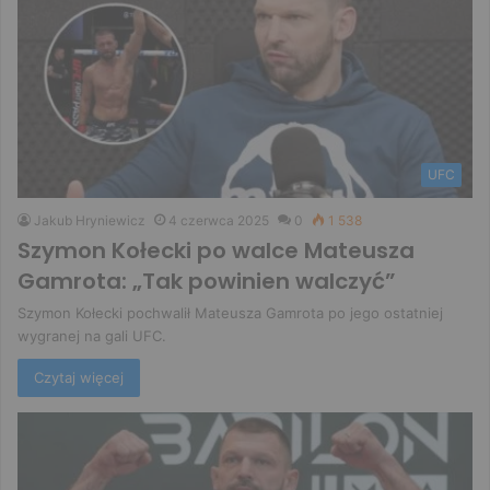
UFC
Jakub Hryniewicz
4 czerwca 2025
0
1 538
Szymon Kołecki po walce Mateusza
Gamrota: „Tak powinien walczyć”
Szymon Kołecki pochwalił Mateusza Gamrota po jego ostatniej
wygranej na gali UFC.
Czytaj więcej