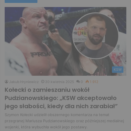
KSW
Jakub Hryniewicz
30 kwietnia 2025
0
1 912
Kołecki o zamieszaniu wokół
Pudzianowskiego: „KSW akceptowało
jego słabości, kiedy dla nich zarabiał”
Szymon Kołecki udzielił obszernego komentarza na temat
przegranej Mariusza Pudzianowskiego oraz późniejszej medialnej
wojenki, która wybuchła wokół jego postawy.