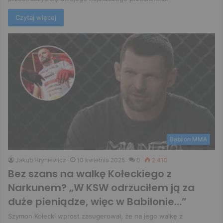
Czytaj więcej
Babilon MMA
Jakub Hryniewicz
10 kwietnia 2025
0
2 410
Bez szans na walkę Kołeckiego z
Narkunem? „W KSW odrzuciłem ją za
duże pieniądze, więc w Babilonie…”
Szymon Kołecki wprost zasugerował, że na jego walkę z