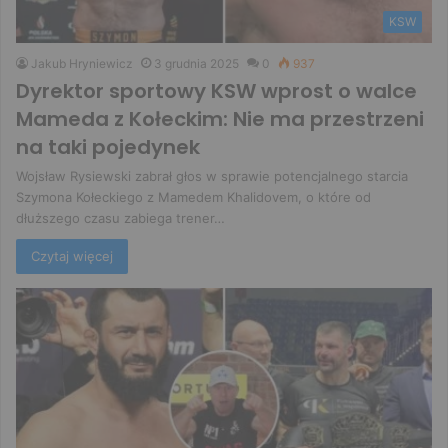
KSW
Jakub Hryniewicz
3 grudnia 2025
0
937
Dyrektor sportowy KSW wprost o walce
Mameda z Kołeckim: Nie ma przestrzeni
na taki pojedynek
Wojsław Rysiewski zabrał głos w sprawie potencjalnego starcia
Szymona Kołeckiego z Mamedem Khalidovem, o które od
dłuższego czasu zabiega trener…
Czytaj więcej