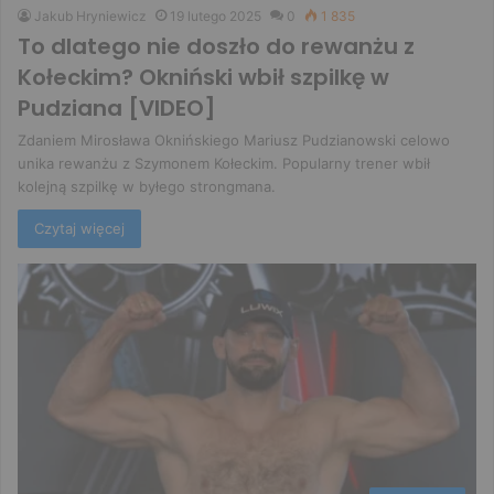
Jakub Hryniewicz
19 lutego 2025
0
1 835
To dlatego nie doszło do rewanżu z
Kołeckim? Okniński wbił szpilkę w
Pudziana [VIDEO]
Zdaniem Mirosława Oknińskiego Mariusz Pudzianowski celowo
unika rewanżu z Szymonem Kołeckim. Popularny trener wbił
kolejną szpilkę w byłego strongmana.
Czytaj więcej