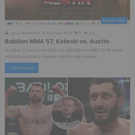
Babilon MMA
Jakub Hryniewicz
20 lutego 2026
0
229
Babilon MMA 57: Kołecki vs. Austin
W piątek 27 marca odbędzie się gala Babilon MMA 57. W walce
wieczoru poznamy nowego mistrza wagi ciężkiej.
Czytaj więcej