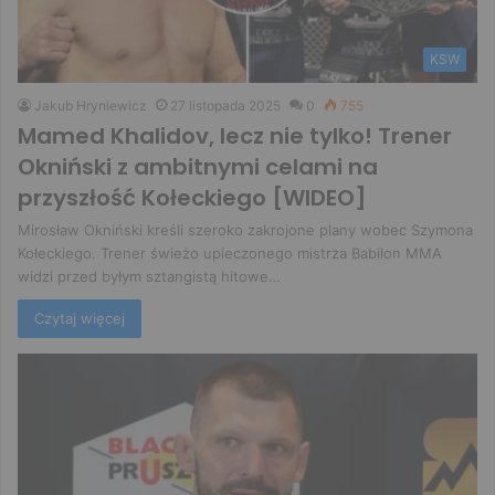
KSW
Jakub Hryniewicz
27 listopada 2025
0
755
Mamed Khalidov, lecz nie tylko! Trener
Okniński z ambitnymi celami na
przyszłość Kołeckiego [WIDEO]
Mirosław Okniński kreśli szeroko zakrojone plany wobec Szymona
Kołeckiego. Trener świeżo upieczonego mistrza Babilon MMA
widzi przed byłym sztangistą hitowe…
Czytaj więcej