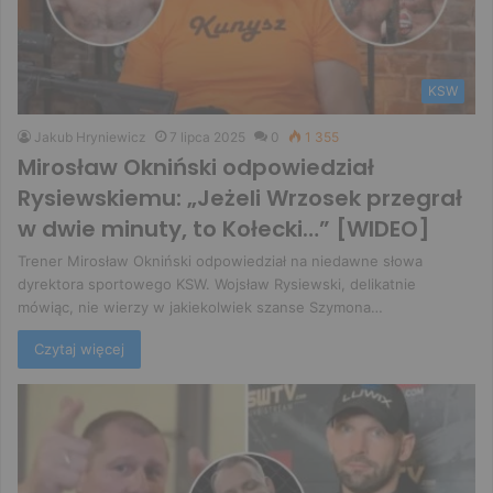
KSW
Jakub Hryniewicz
7 lipca 2025
0
1 355
Mirosław Okniński odpowiedział
Rysiewskiemu: „Jeżeli Wrzosek przegrał
w dwie minuty, to Kołecki…” [WIDEO]
Trener Mirosław Okniński odpowiedział na niedawne słowa
dyrektora sportowego KSW. Wojsław Rysiewski, delikatnie
mówiąc, nie wierzy w jakiekolwiek szanse Szymona…
Czytaj więcej