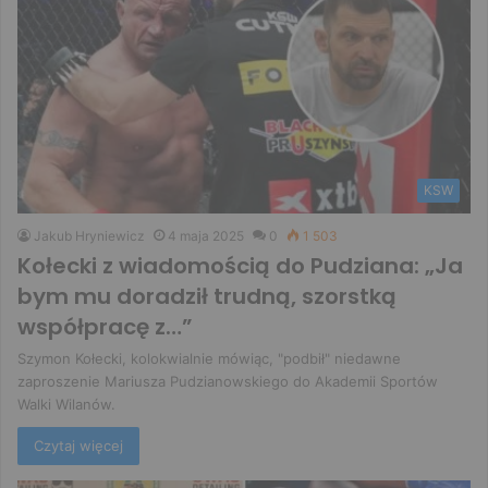
KSW
Jakub Hryniewicz
4 maja 2025
0
1 503
Kołecki z wiadomością do Pudziana: „Ja
bym mu doradził trudną, szorstką
współpracę z…”
Szymon Kołecki, kolokwialnie mówiąc, "podbił" niedawne
zaproszenie Mariusza Pudzianowskiego do Akademii Sportów
Walki Wilanów.
Czytaj więcej