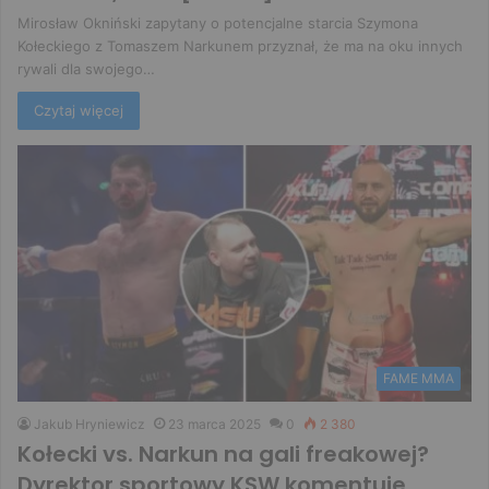
Mirosław Okniński zapytany o potencjalne starcia Szymona
Kołeckiego z Tomaszem Narkunem przyznał, że ma na oku innych
rywali dla swojego…
Czytaj więcej
FAME MMA
Jakub Hryniewicz
23 marca 2025
0
2 380
Kołecki vs. Narkun na gali freakowej?
Dyrektor sportowy KSW komentuje