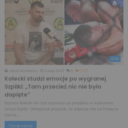
KSW
Jakub Hryniewicz
3 maja 2025
0
1 727
Kołecki studzi emocje po wygranej
Szpilki: „Tam przecież nic nie było
dopięte”
Szymon Kołecki nie czuł zachwytu po poddaniu w wykonaniu
Artura Szpilki. Olimpijczyk przyznał, że większą rolę od Polaka w
starciu…
Czytaj więcej