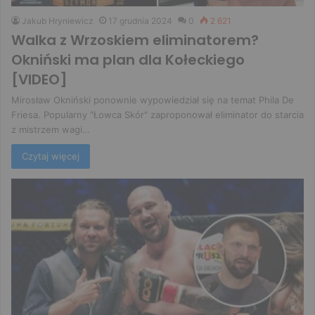
Jakub Hryniewicz
17 grudnia 2024
0
2 621
Walka z Wrzoskiem eliminatorem?
Okniński ma plan dla Kołeckiego
[VIDEO]
Mirosław Okniński ponownie wypowiedział się na temat Phila De
Friesa. Popularny "Łowca Skór" zaproponował eliminator do starcia
z mistrzem wagi…
Czytaj więcej