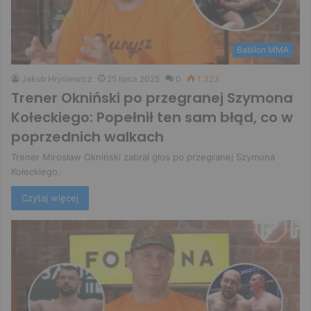
Babilon MMA
Jakub Hryniewicz
25 lipca 2025
0
1 323
Trener Okniński po przegranej Szymona
Kołeckiego: Popełnił ten sam błąd, co w
poprzednich walkach
Trener Mirosław Okniński zabrał głos po przegranej Szymona
Kołeckiego.
Czytaj więcej