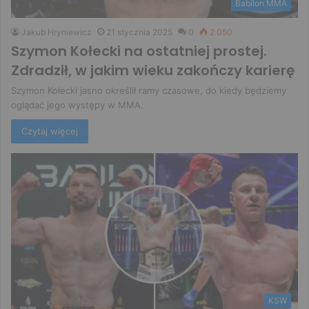
Babilon MMA
Jakub Hryniewicz
21 stycznia 2025
0
2 050
Szymon Kołecki na ostatniej prostej.
Zdradził, w jakim wieku zakończy karierę
Szymon Kołecki jasno określił ramy czasowe, do kiedy będziemy
oglądać jego występy w MMA.
Czytaj więcej
KSW