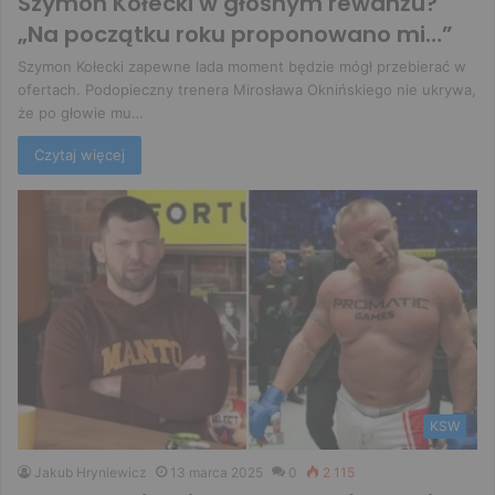
Szymon Kołecki w głośnym rewanżu?
„Na początku roku proponowano mi…”
Szymon Kołecki zapewne lada moment będzie mógł przebierać w
ofertach. Podopieczny trenera Mirosława Oknińskiego nie ukrywa,
że po głowie mu…
Czytaj więcej
KSW
Jakub Hryniewicz
13 marca 2025
0
2 115