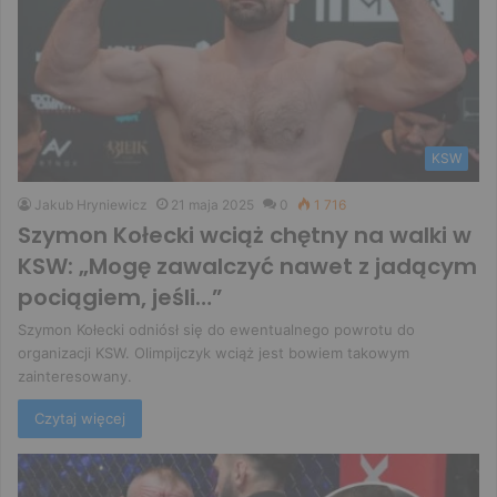
KSW
Jakub Hryniewicz
21 maja 2025
0
1 716
Szymon Kołecki wciąż chętny na walki w
KSW: „Mogę zawalczyć nawet z jadącym
pociągiem, jeśli…”
Szymon Kołecki odniósł się do ewentualnego powrotu do
organizacji KSW. Olimpijczyk wciąż jest bowiem takowym
zainteresowany.
Czytaj więcej