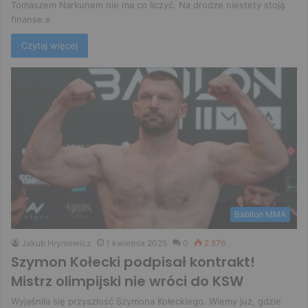
Tomaszem Narkunem nie ma co liczyć. Na drodze niestety stoją
finanse.e
Czytaj więcej
Babilon MMA
Jakub Hryniewicz
1 kwietnia 2025
0
2 876
Szymon Kołecki podpisał kontrakt!
Mistrz olimpijski nie wróci do KSW
Wyjaśniła się przyszłość Szymona Kołeckiego. Wiemy już, gdzie