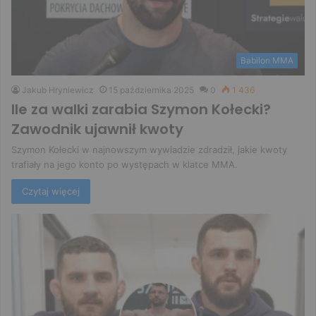
Babilon MMA
Jakub Hryniewicz
15 października 2025
0
1 436
Ile za walki zarabia Szymon Kołecki?
Zawodnik ujawnił kwoty
Szymon Kołecki w najnowszym wywiadzie zdradził, jakie kwoty
trafiały na jego konto po występach w klatce MMA.
Czytaj więcej