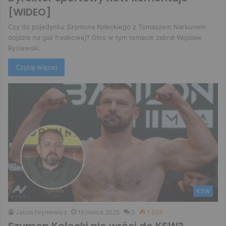
[WIDEO]
Czy do pojedynku Szymona Kołeckiego z Tomaszem Narkunem
dojdzie na gali freakowej? Głos w tym temacie zabrał Wojsław
Rysiewski.
Czytaj więcej
KSW
Jakub Hryniewicz
19 marca 2025
0
1 938
Szymon Kołecki nie wróci do KSW?