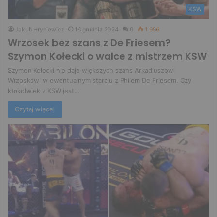
KSW
Jakub Hryniewicz
16 grudnia 2024
0
1 996
Wrzosek bez szans z De Friesem?
Szymon Kołecki o walce z mistrzem KSW
Szymon Kołecki nie daje większych szans Arkadiuszowi
Wrzoskowi w ewentualnym starciu z Philem De Friesem. Czy
ktokolwiek z KSW jest…
Czytaj więcej