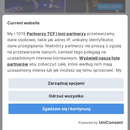
Babilon MMA
Jakub Hryniewicz
7 grudnia 2024
0
2 366
Krwawe zwycięstwo Kołeckiego!
Masakruje łokciami Thompsona
[WIDEO]
Za nami kolejna walka gali Babilon MMA 50, w której zobaczyliśmy
powracającego do akcji Szymona Kołeckiego. Był sztangista w
superfight'cie…
Czytaj więcej