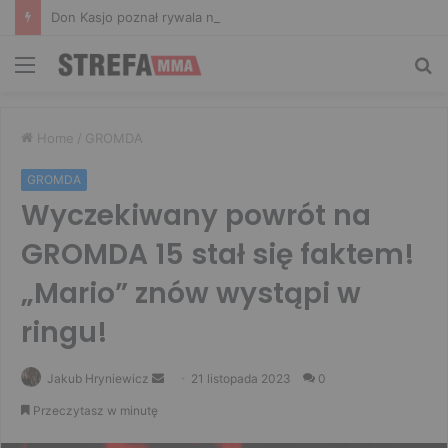
Don Kasjo poznał rywala na FAME 32. Bartosz Szachta przeciwnikiem Króla
Menu
Sz
Home
/
GROMDA
GROMDA
Wyczekiwany powrót na
GROMDA 15 stał się faktem!
„Mario” znów wystąpi w
ringu!
Send
Jakub Hryniewicz
21 listopada 2023
0
an
Przeczytasz w minutę
email