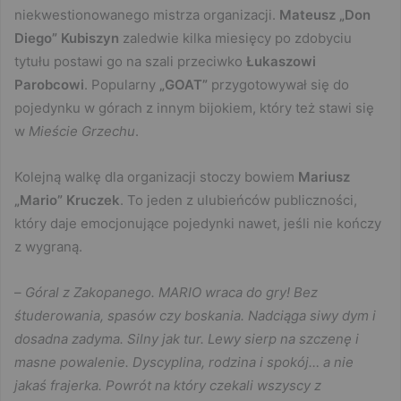
niekwestionowanego mistrza organizacji.
Mateusz „Don
Diego” Kubiszyn
zaledwie kilka miesięcy po zdobyciu
tytułu postawi go na szali przeciwko
Łukaszowi
Parobcowi
. Popularny
„GOAT”
przygotowywał się do
pojedynku w górach z innym bijokiem, który też stawi się
w
Mieście Grzechu
.
Kolejną walkę dla organizacji stoczy bowiem
Mariusz
„Mario” Kruczek
. To jeden z ulubieńców publiczności,
który daje emocjonujące pojedynki nawet, jeśli nie kończy
z wygraną.
–
Góral z Zakopanego. MARIO wraca do gry! Bez
śtuderowania, spasów czy boskania. Nadciąga siwy dym i
dosadna zadyma. Silny jak tur. Lewy sierp na szczenę i
masne powalenie. Dyscyplina, rodzina i spokój… a nie
jakaś frajerka. Powrót na który czekali wszyscy z