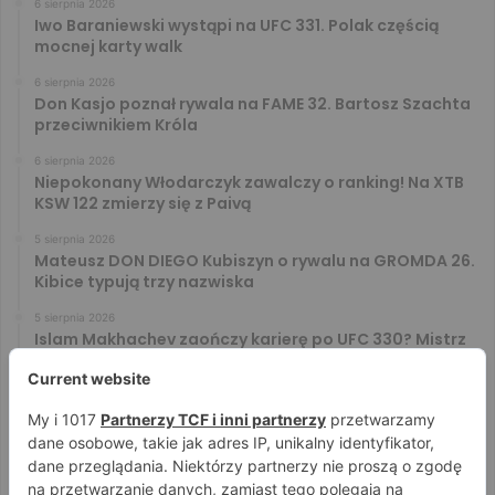
6 sierpnia 2026
Iwo Baraniewski wystąpi na UFC 331. Polak częścią
mocnej karty walk
6 sierpnia 2026
Don Kasjo poznał rywala na FAME 32. Bartosz Szachta
przeciwnikiem Króla
6 sierpnia 2026
Niepokonany Włodarczyk zawalczy o ranking! Na XTB
KSW 122 zmierzy się z Paivą
5 sierpnia 2026
Mateusz DON DIEGO Kubiszyn o rywalu na GROMDA 26.
Kibice typują trzy nazwiska
5 sierpnia 2026
Islam Makhachev zaończy karierę po UFC 330? Mistrz
rozwiał wszelkie wątpliwości
4 sierpnia 2026
Tańcula nie gryzł się w język. Wymowna sugestia o
zachowaniu Jacka Murańskiego [VIDEO]
4 sierpnia 2026