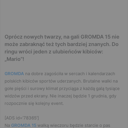
Oprócz nowych twarzy, na gali GROMDA 15 nie
może zabraknąć też tych bardziej znanych. Do
ringu wróci jeden z ulubieńców kibiców:
„Mario”!
GROMDA
na dobre zagościła w sercach i kalendarzach
polskich kibiców sportów uderzanych. Brutalne walki na
gołe pięści i surowy klimat przyciąga z każdą galą tysiące
widzów przed ekrany. Nie inaczej będzie 1 grudnia, gdy
rozpocznie się kolejny event.
[ADS id=’78365′]
Na
GROMDA 15
walką wieczoru będzie starcie o pas