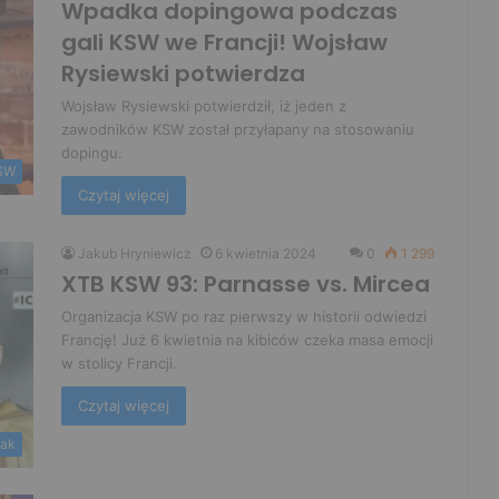
Wpadka dopingowa podczas
gali KSW we Francji! Wojsław
Rysiewski potwierdza
Wojsław Rysiewski potwierdził, iż jeden z
zawodników KSW został przyłapany na stosowaniu
dopingu.
SW
Czytaj więcej
Jakub Hryniewicz
6 kwietnia 2024
0
1 299
XTB KSW 93: Parnasse vs. Mircea
Organizacja KSW po raz pierwszy w historii odwiedzi
Francję! Już 6 kwietnia na kibiców czeka masa emocji
w stolicy Francji.
Czytaj więcej
iak