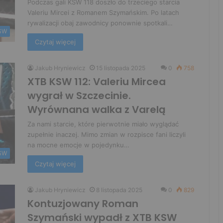
Podczas gali KSW 118 doszło do trzeciego starcia
Valeriu Mircei z Romanem Szymańskim. Po latach
rywalizacji obaj zawodnicy ponownie spotkali…
SW
Czytaj więcej
Jakub Hryniewicz
15 listopada 2025
0
758
XTB KSW 112: Valeriu Mircea
wygrał w Szczecinie.
Wyrównana walka z Varelą
Za nami starcie, które pierwotnie miało wyglądać
zupełnie inaczej. Mimo zmian w rozpisce fani liczyli
na mocne emocje w pojedynku…
SW
Czytaj więcej
Jakub Hryniewicz
8 listopada 2025
0
829
Kontuzjowany Roman
Szymański wypadł z XTB KSW