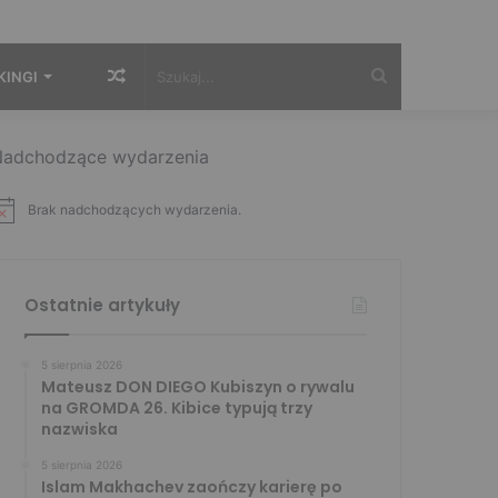
Losowy
Szukaj...
KINGI
artykuł
adchodzące wydarzenia
Brak nadchodzących wydarzenia.
Ostatnie artykuły
5 sierpnia 2026
Mateusz DON DIEGO Kubiszyn o rywalu
na GROMDA 26. Kibice typują trzy
nazwiska
5 sierpnia 2026
Islam Makhachev zaończy karierę po