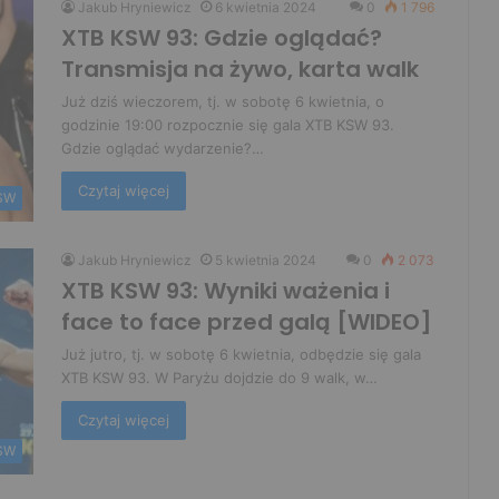
Jakub Hryniewicz
6 kwietnia 2024
0
1 796
XTB KSW 93: Gdzie oglądać?
Transmisja na żywo, karta walk
Już dziś wieczorem, tj. w sobotę 6 kwietnia, o
godzinie 19:00 rozpocznie się gala XTB KSW 93.
Gdzie oglądać wydarzenie?…
Czytaj więcej
SW
Jakub Hryniewicz
5 kwietnia 2024
0
2 073
XTB KSW 93: Wyniki ważenia i
face to face przed galą [WIDEO]
Już jutro, tj. w sobotę 6 kwietnia, odbędzie się gala
XTB KSW 93. W Paryżu dojdzie do 9 walk, w…
Czytaj więcej
SW