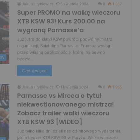
Jakub Hryniewicz
5 kwietnia 2024
0
1 887
Super PROMO na walkę wieczoru
XTB KSW 93! Kurs 200.00 na
wygraną Parnasse’a
Już jutro do klatki KSW powróci podwójny mistrz
organizacji, Salahdine Parnasse. Francuz wystąpi
przed własną publicznością, której na pewno
SW
będzie…
Czytaj więcej
Jakub Hryniewicz
1 kwietnia 2024
0
1 955
Parnasse vs Mircea o tytuł
niekwestionowanego mistrza!
Zobacz trailer walki wieczoru
XTB KSW 93 [WIDEO]
Już tylko kilka dni dzieli nas od hitowego wydarzenia,
jakim będzie XTB KSW 93 w Paryżu. Walka wieczoru