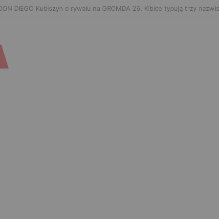
hachev zaończy karierę po UFC 330? Mistrz rozwiał wszelkie wątpliwoś