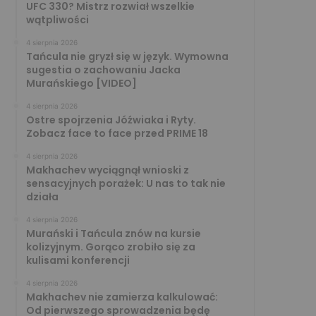
UFC 330? Mistrz rozwiał wszelkie
wątpliwości
4 sierpnia 2026
Tańcula nie gryzł się w język. Wymowna
sugestia o zachowaniu Jacka
Murańskiego [VIDEO]
4 sierpnia 2026
Ostre spojrzenia Jóźwiaka i Ryty.
Zobacz face to face przed PRIME 18
4 sierpnia 2026
Makhachev wyciągnął wnioski z
sensacyjnych porażek: U nas to tak nie
działa
4 sierpnia 2026
Murański i Tańcula znów na kursie
kolizyjnym. Gorąco zrobiło się za
kulisami konferencji
4 sierpnia 2026
Makhachev nie zamierza kalkulować:
Od pierwszego sprowadzenia będę