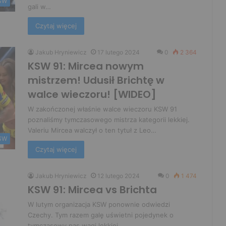
SW
gali w…
Czytaj więcej
Jakub Hryniewicz
17 lutego 2024
0
2 364
KSW 91: Mircea nowym
mistrzem! Udusił Brichtę w
walce wieczoru! [WIDEO]
W zakończonej właśnie walce wieczoru KSW 91
poznaliśmy tymczasowego mistrza kategorii lekkiej.
Valeriu Mircea walczył o ten tytuł z Leo…
SW
Czytaj więcej
Jakub Hryniewicz
12 lutego 2024
0
1 474
KSW 91: Mircea vs Brichta
W lutym organizacja KSW ponownie odwiedzi
Czechy. Tym razem galę uświetni pojedynek o
tymczasowy pas wagi lekkiej.