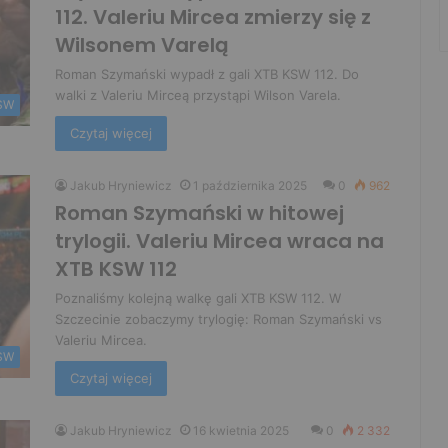
112. Valeriu Mircea zmierzy się z
Wilsonem Varelą
Roman Szymański wypadł z gali XTB KSW 112. Do
walki z Valeriu Mirceą przystąpi Wilson Varela.
SW
Czytaj więcej
Jakub Hryniewicz
1 października 2025
0
962
Roman Szymański w hitowej
trylogii. Valeriu Mircea wraca na
XTB KSW 112
Poznaliśmy kolejną walkę gali XTB KSW 112. W
Szczecinie zobaczymy trylogię: Roman Szymański vs
Valeriu Mircea.
SW
Czytaj więcej
Jakub Hryniewicz
16 kwietnia 2025
0
2 332