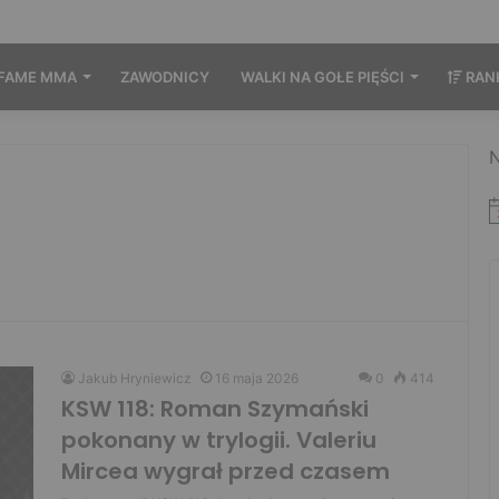
FAME MMA
ZAWODNICY
WALKI NA GOŁE PIĘŚCI
RAN
N
Jakub Hryniewicz
16 maja 2026
0
414
KSW 118: Roman Szymański
pokonany w trylogii. Valeriu
Mircea wygrał przed czasem