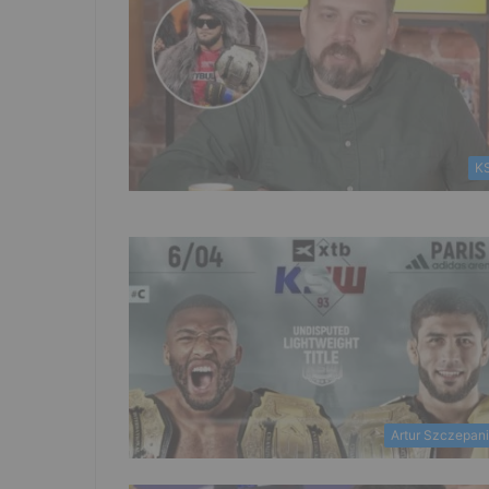
K
Artur Szczepan