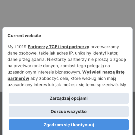
© Strefamma.pl 2026, Wszelkie prawa zastrzeżone |
Home
Redakcja
Kontakt
Facebook
YouTube
RSS