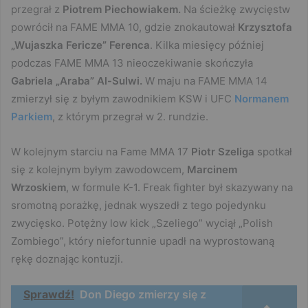
przegrał z
Piotrem Piechowiakem.
Na ścieżkę zwycięstw
powrócił na FAME MMA 10, gdzie znokautował
Krzysztofa
„Wujaszka Fericze” Ferenca
. Kilka miesięcy później
podczas FAME MMA 13 nieoczekiwanie skończyła
Gabriela „Araba” Al-Sulwi.
W maju na FAME MMA 14
zmierzył się z byłym zawodnikiem KSW i UFC
Normanem
Parkiem
, z którym przegrał w 2. rundzie.
W kolejnym starciu na Fame MMA 17
Piotr Szeliga
spotkał
się z kolejnym byłym zawodowcem,
Marcinem
Wrzoskiem
, w formule K-1. Freak fighter był skazywany na
sromotną porażkę, jednak wyszedł z tego pojedynku
zwycięsko. Potężny low kick „Szeliego” wyciął „Polish
Zombiego”, który niefortunnie upadł na wyprostowaną
rękę doznając kontuzji.
Sprawdź!
Don Diego zmierzy się z