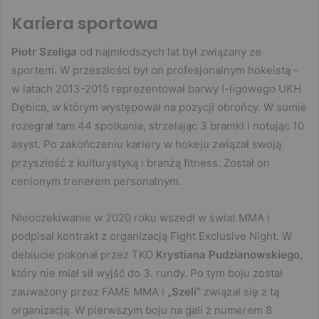
Kariera sportowa
Piotr Szeliga
od najmłodszych lat był związany ze
sportem. W przeszłości był on profesjonalnym hokeistą –
w latach 2013-2015 reprezentował barwy I-ligowego UKH
Dębica, w którym występował na pozycji obrońcy. W sumie
rozegrał tam 44 spotkania, strzelając 3 bramki i notując 10
asyst. Po zakończeniu kariery w hokeju związał swoją
przyszłość z kulturystyką i branżą fitness. Został on
cenionym trenerem personalnym.
Nieoczekiwanie w 2020 roku wszedł w świat MMA i
podpisał kontrakt z organizacją Fight Exclusive Night. W
debiucie pokonał przez TKO
Krystiana Pudzianowskiego
,
który nie miał sił wyjść do 3. rundy. Po tym boju został
zauważony przez FAME MMA i
„Szeli”
związał się z tą
organizacją. W pierwszym boju na gali z numerem 8