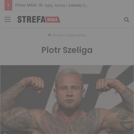
Prime MMA 18: typy, kursy i zakłady bukmacherskie na galę
Menu
Sz
Home
/
Zawodnicy
Piotr Szeliga