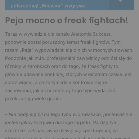
półśredniej! „Wiewiór” wygrywa
Peja mocno o freak fightach!
Teraz w wywiadzie dla kanału Anatomia Sukcesu
ponownie został poruszony temat freak fightów. Tym
razem
„Peja”
wypowiedział się o nich w mocnych słowach.
Podobnie jak m.in. profesjonalni zawodnicy odniósł się do
różnicy w zarobkach oraz do tego, że freak fighty to
głównie udawane konflikty, których w ostatnim czasie jest
coraz więcej, a co za tym idzie kontrowersyjne
zachowania, jakimi uczestnicy tego typu wydarzeń
przekraczają wiele granic.
– Nie będę się bił na tego typu widowiskach, ponieważ nie
jestem jakby rozrywką dla tego targetu. Gardzę tym,
szczerze. Tak naprawdę dziwię się sportowcom, za
którymi stanąłem, że wychowują tych wszystkich nowych