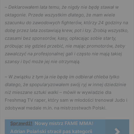
–
Deklarowałem lata temu, że nigdy nie będę stawał w
oktagonie. Przede wszystkim dlatego, że mam wiele
szacunku do zawodowych fighterów, którzy 24 godziny na
dobę przez lata zostawiają krew, pot i łzy. Zrobią wszystko,
czasami bez sponsorów, kasy, opłacając sobie starty,
próbując się gdzieś przebić, nie mając promotorów, żeby
zawalczyć na profesjonalnej gali i często nie mają takiej
szansy i być może jej nie otrzymają.
–
W związku z tym ja nie będę im odbierał chleba tylko
dlatego, że spopularyzowałem swój ryj w innej dziedzinie
niż mieszane sztuki walki
– mówił w wywiadzie dla
Freshmag TV raper, który sam w młodości trenował Judo i
zdobywał medale m.in. na mistrzostwach Polski.
Sprawdź!
Nowy mistrz FAME MMA!
Adrian Polański stracił pas kategorii