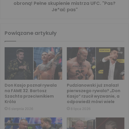
obroną! Pełne skupienie mistrza UFC. "Pas?
Je*ać pas"
Powiązane artykuły
Don Kasjo poznał rywala
Pudzianowski już znalazł
na FAME 32. Bartosz
pierwszego rywala? „Don
Szachta przeciwnikiem
Kasjo” rzucił wyzwanie, a
Króla
odpowiedź mówi wiele
6 sierpnia 2026
8 lipca 2026