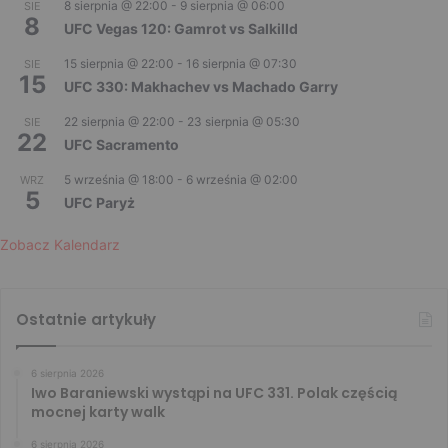
8 sierpnia @ 22:00
-
9 sierpnia @ 06:00
SIE
8
UFC Vegas 120: Gamrot vs Salkilld
15 sierpnia @ 22:00
-
16 sierpnia @ 07:30
SIE
15
UFC 330: Makhachev vs Machado Garry
22 sierpnia @ 22:00
-
23 sierpnia @ 05:30
SIE
22
UFC Sacramento
5 września @ 18:00
-
6 września @ 02:00
WRZ
5
UFC Paryż
Zobacz Kalendarz
Ostatnie artykuły
6 sierpnia 2026
Iwo Baraniewski wystąpi na UFC 331. Polak częścią
mocnej karty walk
6 sierpnia 2026