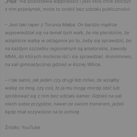
„Peja”
nie pozostawia wątpliwości i jeśli ktoś chce stoczyć
z nim pojedynek, może to zrobić bez udziału publiczności:
– Jest taki raper z Torunia Małpa. On bardzo mądrze
wypowiedział się na temat tych walk, że nie pierdolcie, że
wzięliście walkę w oktagonie po to, żeby się sprawdzić, bo
na każdym szczeblu regionalnym są amatorskie, zawody
MMA, do których możecie iść i się sprawdzać. Anonimowo,
na sali gimnastycznej gdzieś w Koziej Wólce.
–
I tak samo, jak jeden czy drugi łeb mówi, że wziąłby
walkę ze mną, czy coś, to ja mu mogę mordę obić lub
spróbować się z nim bez udziału kamer. Gdzieś na sali
niech sobie przyjdzie, nawet ze swoim trenerem, jeżeli
będę miał oczywiście na to ochotę.
Źródło: YouTube