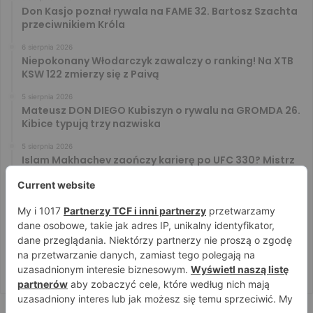
Don Kasjo poznał rywala na FAME 32. Bartosz Szachta
przeciwnikiem Króla
6 sierpnia 2026
Niepokonany Włodarczyk zawalczy o ranking! Na XTB
KSW 122 zmierzy się z Paivą
5 sierpnia 2026
Mateusz DON DIEGO Kubiszyn o rywalu na GROMDA 26.
Kibice typują trzy nazwiska
5 sierpnia 2026
Islam Makhachev zaończy karierę po UFC 330? Mistrz
rozwiał wszelkie wątpliwości
4 sierpnia 2026
Tańcula nie gryzł się w język. Wymowna sugestia o
zachowaniu Jacka Murańskiego [VIDEO]
4 sierpnia 2026
Ostre spojrzenia Jóźwiaka i Ryty. Zobacz face to face
przed PRIME 18