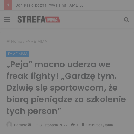
Don Kasjo poznał rywala na FAME 32. Bartosz Szachta przeciwnikiem Króla
Menu
Sz
Home
/
FAME MMA
FAME MMA
„Peja” mocno uderza we
freak fighty! „Gardzę tym.
Dziwię się sportowcom, że
biorą pieniądze za szkolenie
tych person”
Send
Bartosz
3 listopada 2022
0
2 minut czytania
an