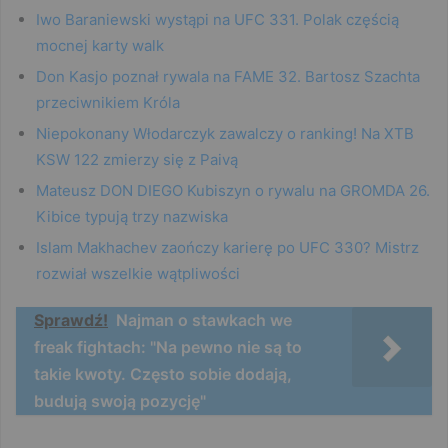
Iwo Baraniewski wystąpi na UFC 331. Polak częścią
mocnej karty walk
Don Kasjo poznał rywala na FAME 32. Bartosz Szachta
przeciwnikiem Króla
Niepokonany Włodarczyk zawalczy o ranking! Na XTB
KSW 122 zmierzy się z Paivą
Mateusz DON DIEGO Kubiszyn o rywalu na GROMDA 26.
Kibice typują trzy nazwiska
Islam Makhachev zaończy karierę po UFC 330? Mistrz
rozwiał wszelkie wątpliwości
Sprawdź!
Najman o stawkach we
freak fightach: "Na pewno nie są to
takie kwoty. Często sobie dodają,
budują swoją pozycję"