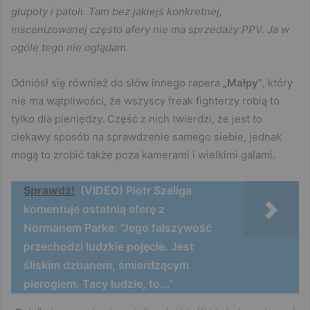
głupoty i patoli. Tam bez jakiejś konkretnej,
inscenizowanej często afery nie ma sprzedaży PPV. Ja w
ogóle tego nie oglądam.
Odniósł się również do słów innego rapera
„Małpy”
, który
nie ma wątpliwości, że wszyscy freak fighterzy robią to
tylko dla pieniędzy. Część z nich twierdzi, że jest to
ciekawy sposób na sprawdzenie samego siebie, jednak
mogą to zrobić także poza kamerami i wielkimi galami.
Sprawdź!
(VIDEO) Piotr Szeliga
komentuje ostatnią aferę z
Normanem Parke: "Jego fałszywość
przechodzi ludzkie pojęcie. Jest
śliskim dzbanem, śmierdzącym
pierogiem. Tacy ludzie, to..."