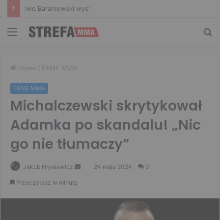
Iwo Baraniewski wystąpi na UFC 331. Polak częścią mocnej karty walk
Menu
Sz
Home
/
FAME MMA
FAME MMA
Michalczewski skrytykował
Adamka po skandalu! „Nic
go nie tłumaczy”
Send
Jakub Hryniewicz
24 maja 2024
0
an
Przeczytasz w minutę
email