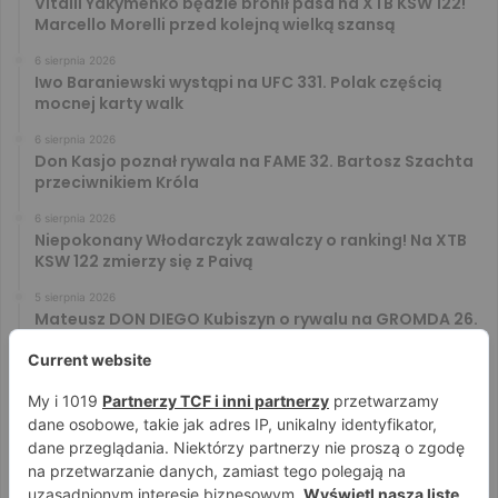
Vitalii Yakymenko będzie bronił pasa na XTB KSW 122!
Marcello Morelli przed kolejną wielką szansą
6 sierpnia 2026
Iwo Baraniewski wystąpi na UFC 331. Polak częścią
mocnej karty walk
6 sierpnia 2026
Don Kasjo poznał rywala na FAME 32. Bartosz Szachta
przeciwnikiem Króla
6 sierpnia 2026
Niepokonany Włodarczyk zawalczy o ranking! Na XTB
KSW 122 zmierzy się z Paivą
5 sierpnia 2026
Mateusz DON DIEGO Kubiszyn o rywalu na GROMDA 26.
Kibice typują trzy nazwiska
5 sierpnia 2026
Islam Makhachev zaończy karierę po UFC 330? Mistrz
rozwiał wszelkie wątpliwości
4 sierpnia 2026
Tańcula nie gryzł się w język. Wymowna sugestia o
zachowaniu Jacka Murańskiego [VIDEO]