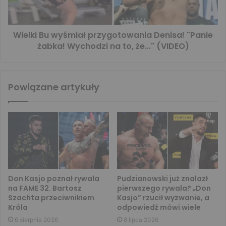
Wielki Bu wyśmiał przygotowania Denisa! "Panie
żabka! Wychodzi na to, że..." (VIDEO)
Powiązane artykuły
Don Kasjo poznał rywala
Pudzianowski już znalazł
na FAME 32. Bartosz
pierwszego rywala? „Don
Szachta przeciwnikiem
Kasjo” rzucił wyzwanie, a
Króla
odpowiedź mówi wiele
6 sierpnia 2026
8 lipca 2026