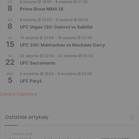
8 sierpnia @ 19:00
-
9 sierpnia @ 01:30
SIE
8
Prime Show MMA 18
8 sierpnia @ 22:00
-
9 sierpnia @ 06:00
SIE
8
UFC Vegas 120: Gamrot vs Salkilld
15 sierpnia @ 22:00
-
16 sierpnia @ 07:30
SIE
15
UFC 330: Makhachev vs Machado Garry
22 sierpnia @ 22:00
-
23 sierpnia @ 05:30
SIE
22
UFC Sacramento
5 września @ 18:00
-
6 września @ 02:00
WRZ
5
UFC Paryż
Zobacz Kalendarz
Ostatnie artykuły
7 sierpnia 2026