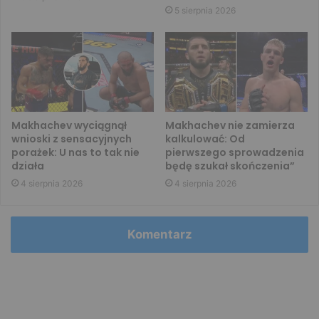
5 sierpnia 2026
Makhachev wyciągnął
Makhachev nie zamierza
wnioski z sensacyjnych
kalkulować: Od
porażek: U nas to tak nie
pierwszego sprowadzenia
działa
będę szukał skończenia”
4 sierpnia 2026
4 sierpnia 2026
Komentarz