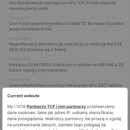
Iwo Baraniewski wystąpi na UFC 331. Polak częścią
mocnej karty walk
6 sierpnia 2026
Don Kasjo poznał rywala na FAME 32. Bartosz Szachta
przeciwnikiem Króla
6 sierpnia 2026
Niepokonany Włodarczyk zawalczy o ranking! Na XTB
KSW 122 zmierzy się z Paivą
5 sierpnia 2026
Mateusz DON DIEGO Kubiszyn o rywalu na GROMDA 26.
Kibice typują trzy nazwiska
5 sierpnia 2026
Islam Makhachev zaończy karierę po UFC 330? Mistrz
rozwiał wszelkie wątpliwości
4 sierpnia 2026
Tańcula nie gryzł się w język. Wymowna sugestia o
zachowaniu Jacka Murańskiego [VIDEO]
4 sierpnia 2026
Ostre spojrzenia Jóźwiaka i Ryty. Zobacz face to face