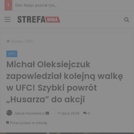
Don Kasjo poznał rywala na FAME 32. Bartosz Szachta przeciwnikiem Króla
Menu
Sz
Home
/
UFC
UFC
Michał Oleksiejczuk
zapowiedział kolejną walkę
w UFC! Szybki powrót
„Husarza” do akcji
Send
Jakub Hryniewicz
11 lipca 2024
0
an
Przeczytasz w minutę
email