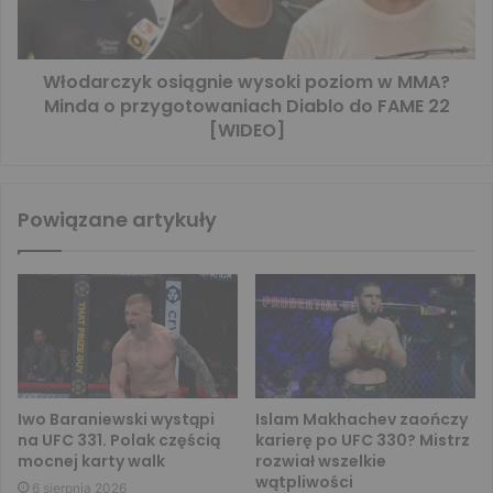
Włodarczyk osiągnie wysoki poziom w MMA?
Minda o przygotowaniach Diablo do FAME 22
[WIDEO]
Powiązane artykuły
Iwo Baraniewski wystąpi
Islam Makhachev zaończy
na UFC 331. Polak częścią
karierę po UFC 330? Mistrz
mocnej karty walk
rozwiał wszelkie
wątpliwości
6 sierpnia 2026