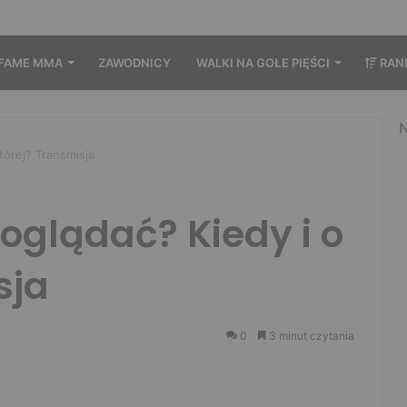
FAME MMA
ZAWODNICY
WALKI NA GOŁE PIĘŚCI
RAN
N
tórej? Transmisja
oglądać? Kiedy i o
sja
0
3 minut czytania