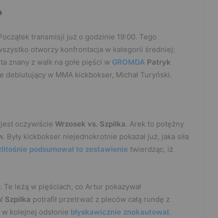
?
Początek transmisji już o godzinie 19:00. Tego
wszystko otworzy konfrontacja w kategorii średniej:
wita znany z walk na gołe pięści w
GROMDA
Patryk
e debiutujący w MMA kickbokser, Michał Turyński.
jest oczywiście
Wrzosek vs. Szpilka
. Arek to potężny
 Były kickbokser niejednokrotnie pokazał już, jaka siła
zlitośnie podsumował to zestawienie
twierdząc, iż
 Te leżą w pięściach, co Artur pokazywał
SW
Szpilka
potrafił przetrwać z pleców całą rundę z
e w kolejnej odsłonie
błyskawicznie znokautował
.