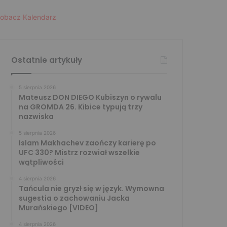
obacz Kalendarz
Ostatnie artykuły
5 sierpnia 2026
Mateusz DON DIEGO Kubiszyn o rywalu
na GROMDA 26. Kibice typują trzy
nazwiska
5 sierpnia 2026
Islam Makhachev zaończy karierę po
UFC 330? Mistrz rozwiał wszelkie
wątpliwości
4 sierpnia 2026
Tańcula nie gryzł się w język. Wymowna
sugestia o zachowaniu Jacka
Murańskiego [VIDEO]
4 sierpnia 2026