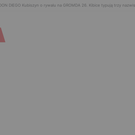
hachev zaończy karierę po UFC 330? Mistrz rozwiał wszelkie wątpliwoś