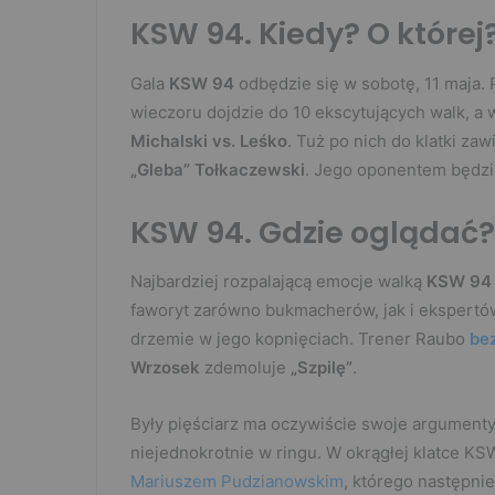
KSW 94. Kiedy? O której
Gala
KSW 94
odbędzie się w sobotę, 11 maja. 
wieczoru dojdzie do 10 ekscytujących walk, a 
Michalski vs. Leśko
. Tuż po nich do klatki za
„Gleba” Tołkaczewski
. Jego oponentem będzi
KSW 94. Gdzie oglądać?
Najbardziej rozpalającą emocje walką
KSW 94
faworyt zarówno bukmacherów, jak i ekspertów.
drzemie w jego kopnięciach. Trener Raubo
be
Wrzosek
zdemoluje
„Szpilę”
.
Były pięściarz ma oczywiście swoje argumenty.
niejednokrotnie w ringu. W okrągłej klatce K
Mariuszem Pudzianowskim
, którego następni