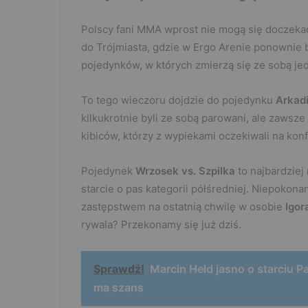
Polscy fani MMA wprost nie mogą się doczeka
do Trójmiasta, gdzie w Ergo Arenie ponownie 
pojedynków, w których zmierzą się ze sobą j
To tego wieczoru dojdzie do pojedynku
Arkad
kilkukrotnie byli ze sobą parowani, ale zawsze
kibiców, którzy z wypiekami oczekiwali na konf
Pojedynek
Wrzosek vs. Szpilka
to najbardziej
starcie o pas kategorii półśredniej. Niepokon
zastępstwem na ostatnią chwilę w osobie
Igor
rywala? Przekonamy się już dziś.
Sprawdź!
Marcin Held jasno o starciu P
ma szans