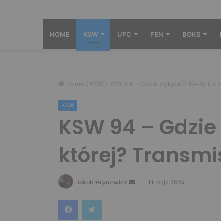
HOME
KSW
UFC
FEN
BOKS
Home
/
KSW
/
KSW 94 – Gdzie oglądać? Kiedy i o k
KSW
KSW 94 – Gdzie 
której? Transmi
Send
Jakub Hryniewicz
11 maja 2024
an
Facebook
Twitter
email