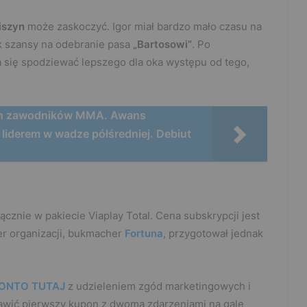
iszyn
może zaskoczyć. Igor miał bardzo mało czasu na
k szansy na odebranie pasa
„Bartosowi”
. Po
się spodziewać lepszego dla oka występu od tego,
kich zawodników MMA. Awans
liderem w wadze półśredniej. Debiut
ącznie w pakiecie Viaplay Total. Cena subskrypcji jest
ner organizacji, bukmacher
Fortuna
, przygotował jednak
ONTO TUTAJ
z udzieleniem zgód marketingowych i
stawić pierwszy kupon z dwoma zdarzeniami na galę