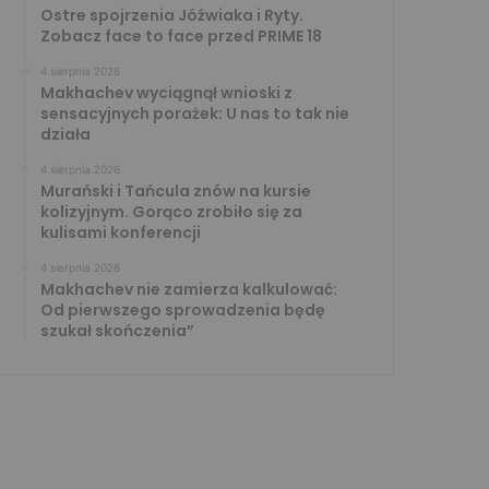
Ostre spojrzenia Jóźwiaka i Ryty.
Zobacz face to face przed PRIME 18
4 sierpnia 2026
Makhachev wyciągnął wnioski z
sensacyjnych porażek: U nas to tak nie
działa
4 sierpnia 2026
Murański i Tańcula znów na kursie
kolizyjnym. Gorąco zrobiło się za
kulisami konferencji
4 sierpnia 2026
Makhachev nie zamierza kalkulować:
Od pierwszego sprowadzenia będę
szukał skończenia”