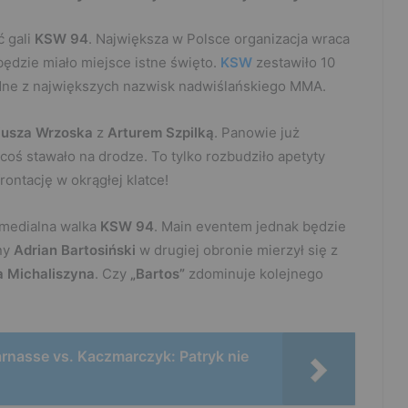
ć gali
KSW 94
. Największa w Polsce organizacja wraca
będzie miało miejsce istne święto.
KSW
zestawiło 10
edne z największych nazwisk nadwiślańskiego MMA.
iusza Wrzoska
z
Arturem Szpilką
. Panowie już
 coś stawało na drodze. To tylko rozbudziło apetyty
rontację w okrągłej klatce!
 medialna walka
KSW 94
. Main eventem jednak będzie
any
Adrian Bartosiński
w drugiej obronie mierzył się z
a Michaliszyna
. Czy
„Bartos”
zdominuje kolejnego
arnasse vs. Kaczmarczyk: Patryk nie