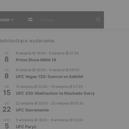
Losowy
Szukaj...
KINGI
artykuł
adchodzące wydarzenia
8 sierpnia @ 19:00
-
9 sierpnia @ 01:30
SIE
8
Prime Show MMA 18
8 sierpnia @ 22:00
-
9 sierpnia @ 06:00
SIE
8
UFC Vegas 120: Gamrot vs Salkilld
15 sierpnia @ 22:00
-
16 sierpnia @ 07:30
SIE
15
UFC 330: Makhachev vs Machado Garry
22 sierpnia @ 22:00
-
23 sierpnia @ 05:30
SIE
22
UFC Sacramento
5 września @ 18:00
-
6 września @ 02:00
WRZ
5
UFC Paryż