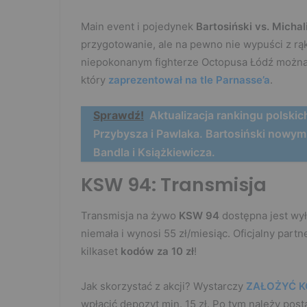
Main event i pojedynek
Bartosiński vs. Michal
przygotowanie, ale na pewno nie wypuści z rą
niepokonanym fighterze Octopusa Łódź można 
który
zaprezentował na tle Parnasse’a
.
Sprawdź!
Aktualizacja rankingu pols
Przybysza i Pawlaka. Bartosiński nowym 
Bandla i Książkiewicza.
KSW 94: Transmisja
Transmisja na żywo
KSW 94
dostępna jest wył
niemała i wynosi 55 zł/miesiąc. Oficjalny part
kilkaset
kodów za 10 zł
!
Jak skorzystać z akcji? Wystarczy
ZAŁOŻYĆ K
wpłacić depozyt min. 15 zł. Po tym należy po