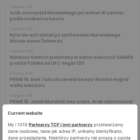
9 sierpnia 2026
Arab oszczędził Murańskiego po walce! W zamian
padła konkretna kwota
9 sierpnia 2026
Ryta nie wytrzymał po zachowaniu Murańskiego.
Mocne słowa Żołnierza
9 sierpnia 2026
Mateusz Gamrot pokonany w walce wieczoru! Salkilld
poddał Polaka na UFC Vegas 120
9 sierpnia 2026
PRIME 18: Arek Tańcula zerwał biceps! Bomba wygrał
walkę wieczoru
9 sierpnia 2026
PRIME 18: Jacek Murański bez szans. Arab zdominował
leciwego rywala
8 sierpnia 2026
PRIME 18: Mariusz Wach rozbity przez 6. rywali. Gypsy
Team zwyciężył w 3. rundzie
8 sierpnia 2026