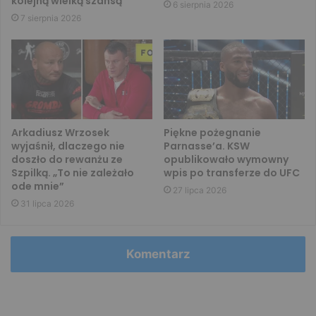
kolejną wielką szansą
6 sierpnia 2026
7 sierpnia 2026
Arkadiusz Wrzosek
Piękne pożegnanie
wyjaśnił, dlaczego nie
Parnasse’a. KSW
doszło do rewanżu ze
opublikowało wymowny
Szpilką. „To nie zależało
wpis po transferze do UFC
ode mnie”
27 lipca 2026
31 lipca 2026
Komentarz