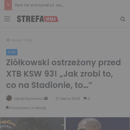
Ryta nie wytrzymał po zachowaniu Murańskiego. Mocne słowa Żołnierza
Menu
Sz
Home
/
KSW
KSW
Ziółkowski ostrzeżony przed
XTB KSW 93! „Jak zrobi to,
co na Stadionie, to…”
Send
Jakub Hryniewicz
27 marca 2024
0
an
Przeczytasz w minutę
email