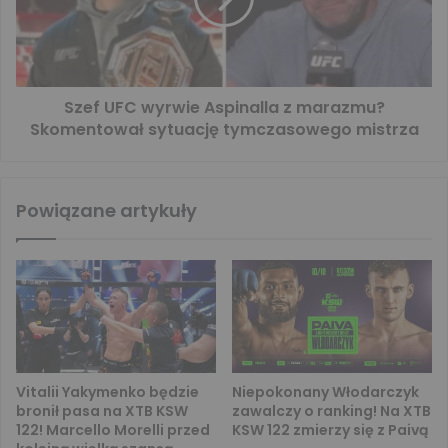
Szef UFC wyrwie Aspinalla z marazmu?
Skomentował sytuację tymczasowego mistrza
Powiązane artykuły
Vitalii Yakymenko będzie
Niepokonany Włodarczyk
bronił pasa na XTB KSW
zawalczy o ranking! Na XTB
122! Marcello Morelli przed
KSW 122 zmierzy się z Paivą