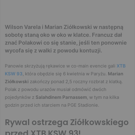
Wilson Varela i Marian Ziółkowski w następną
sobotę staną oko w oko w klatce. Francuz dał
znać Polakowi co się stanie, jeśli ten ponownie
wycofa się z walki z powodu kontuzji.
Panowie skrzyżują rękawice w co-main evencie gali
XTB
KSW 93
, która obędzie się 6 kwietnia w Paryżu.
Marian
Ziółkowski
zakończy ponad 2,5 roczny rozbrat z klatką.
Polak z powodu urazów musiał odmówić dwóch
pojedynków z
Salahdinem Parnassem
, w tym na kilka
godzin przed ich starciem na PGE Stadionie.
Rywal ostrzega Ziółkowskiego
przed XTB KSW 93!