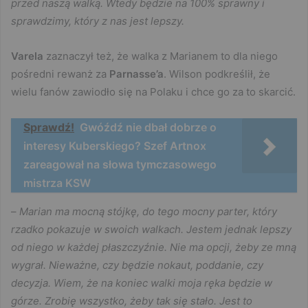
przed naszą walką. Wtedy będzie na 100% sprawny i
sprawdzimy, który z nas jest lepszy.
Varela
zaznaczył też, że walka z Marianem to dla niego
pośredni rewanż za
Parnasse’a
. Wilson podkreślił, że
wielu fanów zawiodło się na Polaku i chce go za to skarcić.
Sprawdź!
Gwóźdź nie dbał dobrze o
interesy Kuberskiego? Szef Artnox
zareagował na słowa tymczasowego
mistrza KSW
–
Marian ma mocną stójkę, do tego mocny parter, który
rzadko pokazuje w swoich walkach. Jestem jednak lepszy
od niego w każdej płaszczyźnie. Nie ma opcji, żeby ze mną
wygrał. Nieważne, czy będzie nokaut, poddanie, czy
decyzja. Wiem, że na koniec walki moja ręka będzie w
górze. Zrobię wszystko, żeby tak się stało. Jest to