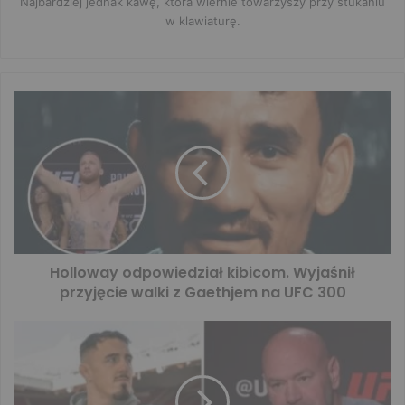
Najbardziej jednak kawę, która wiernie towarzyszy przy stukaniu
w klawiaturę.
Holloway odpowiedział kibicom. Wyjaśnił
przyjęcie walki z Gaethjem na UFC 300