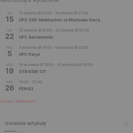
15 sierpnia @ 22:00
-
16 sierpnia @ 07:30
SIE
15
UFC 330: Makhachev vs Machado Garry
22 sierpnia @ 22:00
-
23 sierpnia @ 05:30
SIE
22
UFC Sacramento
5 września @ 18:00
-
6 września @ 02:00
WRZ
5
UFC Paryż
19 września @ 19:00
-
20 września @ 00:00
WRZ
19
XTB KSW 121
19:00
-
23:30
WRZ
26
FEN 63
Zobacz Kalendarz
Ostatnie artykuły