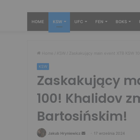
HOME
KSW
UFC
FEN
BOKS
Home
/
KSW
/
Zaskakujący main event XTB KSW 100!
KSW
Zaskakujący ma
100! Khalidov zm
Bartosińskim!
Send
Jakub Hryniewicz
17 września 2024