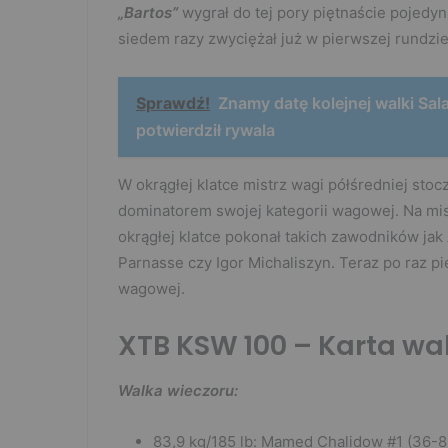
„Bartos”
wygrał do tej pory piętnaście pojedyn
siedem razy zwyciężał już w pierwszej rundzie
Sprawdź!
Znamy datę kolejnej walki Sal
potwierdził rywala
W okrągłej klatce mistrz wagi półśredniej sto
dominatorem swojej kategorii wagowej. Na mis
okrągłej klatce pokonał takich zawodników jak
Parnasse czy Igor Michaliszyn. Teraz po raz p
wagowej.
XTB KSW 100 – Karta wa
Walka wieczoru:
83,9 kg/185 lb: Mamed Chalidow #1 (36-8-2