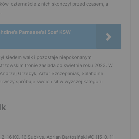
ków, czternaście z nich skończył przed czasem, a
.
ahdine'a Parnasse'a! Szef KSW
czył siedem walk i pozostaje niepokonanym
trzowskim tronie zasiada od kwietnia roku 2023. W
 Andrzej Grzebyk, Artur Szczepaniak, Salahdine
ierwszy spróbuje swoich sił w wyższej kategorii
lk
, 16 KO, 16 Sub) vs. Adrian Bartosiński #C (15-0, 11