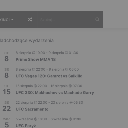
Losowy
Szukaj...
KINGI
artykuł
adchodzące wydarzenia
8 sierpnia @ 19:00
-
9 sierpnia @ 01:30
SIE
8
Prime Show MMA 18
8 sierpnia @ 22:00
-
9 sierpnia @ 06:00
SIE
8
UFC Vegas 120: Gamrot vs Salkilld
15 sierpnia @ 22:00
-
16 sierpnia @ 07:30
SIE
15
UFC 330: Makhachev vs Machado Garry
22 sierpnia @ 22:00
-
23 sierpnia @ 05:30
SIE
22
UFC Sacramento
5 września @ 18:00
-
6 września @ 02:00
WRZ
5
UFC Paryż