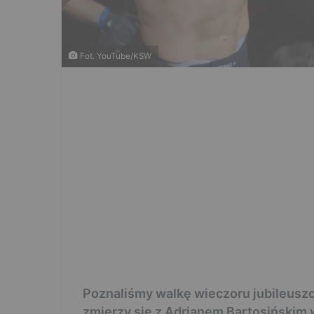
Fot. YouTube/KSW
Poznaliśmy walkę wieczoru jubileusz
zmierzy się z Adrianem Bartosińskim w 