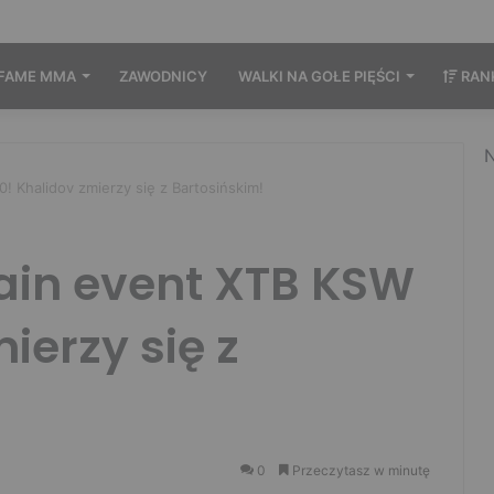
FAME MMA
ZAWODNICY
WALKI NA GOŁE PIĘŚCI
RAN
N
 Khalidov zmierzy się z Bartosińskim!
in event XTB KSW
ierzy się z
0
Przeczytasz w minutę