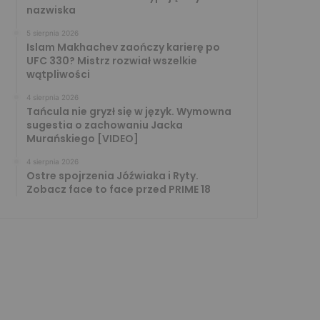
nazwiska
5 sierpnia 2026
Islam Makhachev zaończy karierę po
UFC 330? Mistrz rozwiał wszelkie
wątpliwości
4 sierpnia 2026
Tańcula nie gryzł się w język. Wymowna
sugestia o zachowaniu Jacka
Murańskiego [VIDEO]
4 sierpnia 2026
Ostre spojrzenia Jóźwiaka i Ryty.
Zobacz face to face przed PRIME 18