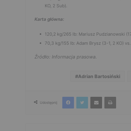
KO, 2 Sub).
Karta główna:
120,2 kg/265 lb: Mariusz Pudzianowski (1
70,3 kg/155 lb: Adam Brysz (3-1, 2 KO) vs
Źródło: Informacja prasowa.
Adrian Bartosiński
Facebook
Twitter
Udostępnij przez e-mail
Drukuj
Udostępnij