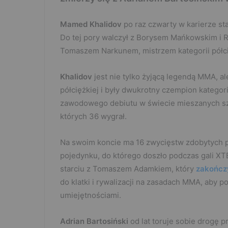
Mamed Khalidov
po raz czwarty w karierze sta
Do tej pory walczył z Borysem Mańkowskim i R
Tomaszem Narkunem, mistrzem kategorii półci
Khalidov
jest nie tylko żyjącą legendą MMA, 
półciężkiej i były dwukrotny czempion kategori
zawodowego debiutu w świecie mieszanych szt
których 36 wygrał.
Na swoim koncie ma 16 zwycięstw zdobytych pr
pojedynku, do którego doszło podczas gali XT
starciu z Tomaszem Adamkiem, który
zakończ
do klatki i rywalizacji na zasadach MMA, ab
umiejętnościami.
Adrian Bartosiński
od lat toruje sobie drogę 