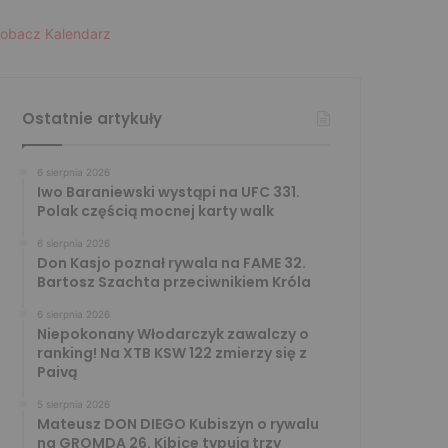
obacz Kalendarz
Ostatnie artykuły
6 sierpnia 2026
Iwo Baraniewski wystąpi na UFC 331.
Polak częścią mocnej karty walk
6 sierpnia 2026
Don Kasjo poznał rywala na FAME 32.
Bartosz Szachta przeciwnikiem Króla
6 sierpnia 2026
Niepokonany Włodarczyk zawalczy o
ranking! Na XTB KSW 122 zmierzy się z
Paivą
5 sierpnia 2026
Mateusz DON DIEGO Kubiszyn o rywalu
na GROMDA 26. Kibice typują trzy