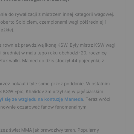
nie do rywalizacji z mistrzem innej kategorii wagowej.
oberto Soldiciem, czempionami wagi półśredniej i
ężkiej.
ale również prawdziwą ikoną KSW. Były mistrz KSW wagi
i średniej w maju tego roku obchodził 20. rocznicę
uk walki. Mamed do dziś stoczył 44 pojedynki, z
zez nokaut i tyle samo przez poddanie. W ostatnim
B KSW Epic, Khalidov zmierzył się w pięściarskim
ył się ze względu na kontuzję Mameda
. Teraz wróci
y ponownie oczarować fanów fenomenalnymi
przez świat MMA jak prawdziwy taran. Popularny