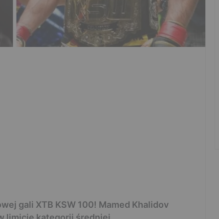
owej gali XTB KSW 100! Mamed Khalidov
limicie kategorii średniej.