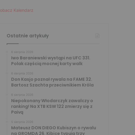
obacz Kalendarz
Ostatnie artykuły
6 sierpnia 2026
Iwo Baraniewski wystąpi na UFC 331.
Polak częścią mocnej karty walk
6 sierpnia 2026
Don Kasjo poznał rywala na FAME 32.
Bartosz Szachta przeciwnikiem Króla
6 sierpnia 2026
Niepokonany Włodarczyk zawalczy o
ranking! Na XTB KSW 122 zmierzy się z
Paivą
5 sierpnia 2026
Mateusz DON DIEGO Kubiszyn o rywalu
na GROMDA 26. Kibice typują trzy