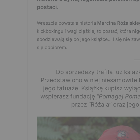
postaci.
Wreszcie powstała historia
Marcina Różalskie
kickboxingu i wagi ciężkiej to postać, która ni
spodziewają się po jego książce… I się nie za
się odbiorem.
Do sprzedaży trafiła już ksią
Przedstawiono w niej niesamowite 
jego tatuaże. Książkę kupisz wyłą
wspierasz fundację
“Pomagaj Pom
przez “Różala” oraz jeg