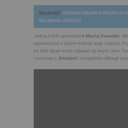
Sprawdź!
Ostatnie rękawice Różala na l
Różalandu [VIDEO]
Jedną z nich opowiedział
Maciej Kawulski
. W
opowiedzieć o byłym mistrzu wagi ciężkiej. Pr
po dziś dzień może oglądać na swym ciele. Ty
rozmowę z
„Różalem”
kompletnie odbiegł od 