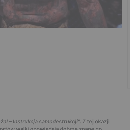
żal – Instrukcja samodestrukcji”
. Z tej okazji
sportów walki opowiadają dobrze znane go