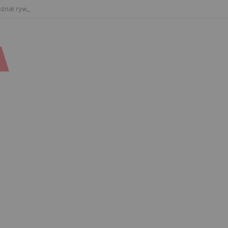
znał rywala na FAME 32. Bartosz Szachta przeciwnikiem Króla