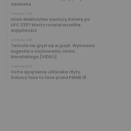
nazwiska
5 sierpnia 2026
Islam Makhachev zaończy karierę po
UFC 330? Mistrz rozwiał wszelkie
wątpliwości
4 sierpnia 2026
Tańcula nie gryzł się w język. Wymowna
sugestia o zachowaniu Jacka
Murańskiego [VIDEO]
4 sierpnia 2026
Ostre spojrzenia Jóźwiaka i Ryty.
Zobacz face to face przed PRIME 18