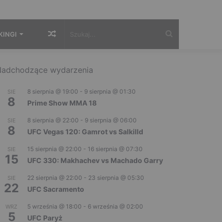
Losowy
Szukaj...
KINGI
artykuł
adchodzące wydarzenia
8 sierpnia @ 19:00
-
9 sierpnia @ 01:30
SIE
8
Prime Show MMA 18
8 sierpnia @ 22:00
-
9 sierpnia @ 06:00
SIE
8
UFC Vegas 120: Gamrot vs Salkilld
15 sierpnia @ 22:00
-
16 sierpnia @ 07:30
SIE
15
UFC 330: Makhachev vs Machado Garry
22 sierpnia @ 22:00
-
23 sierpnia @ 05:30
SIE
22
UFC Sacramento
5 września @ 18:00
-
6 września @ 02:00
WRZ
5
UFC Paryż