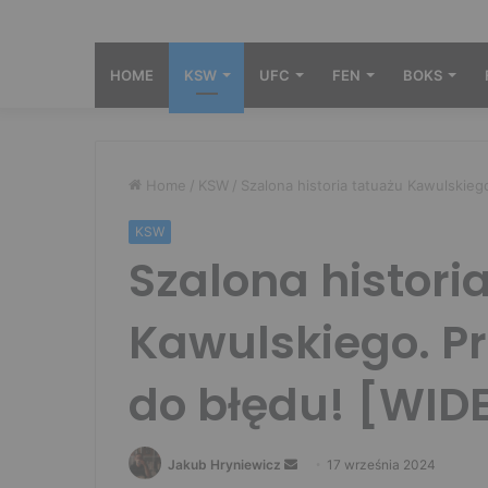
HOME
KSW
UFC
FEN
BOKS
Home
/
KSW
/
Szalona historia tatuażu Kawulskieg
KSW
Szalona histori
Kawulskiego. Pr
do błędu! [WID
Send
Jakub Hryniewicz
17 września 2024