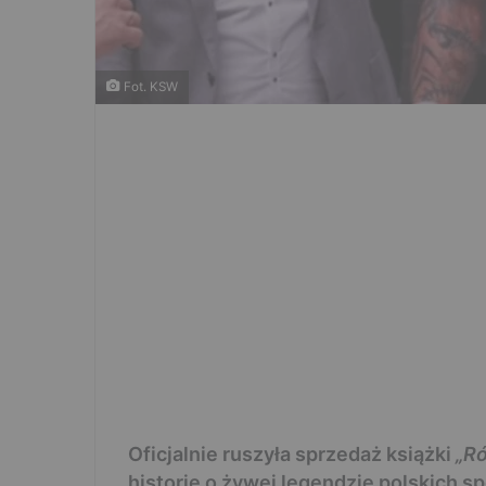
Fot. KSW
Oficjalnie ruszyła sprzedaż książki
„Ró
historie o żywej legendzie polskich 