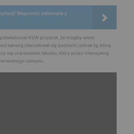
icytacji! Wspomóż zwierzęta z
spółwłaściciel KSW przyznał, że mógłby wiele
zed kamerą zdecydował się podzielić jednak tą, którą
czy się ona bowiem tatuażu, który przez intensywną
pierwotnego zamysłu.