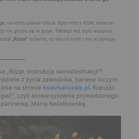
go
, na którą czekali kibice. Były mistrz KSW, weteran
gdy nie gryzła się w język. Takiego też stylu wszyscy
wiodą!
„Różal”
mówi to, co ma na myśli i nie przejmuje
żka
„Różal. Instrukcja samodestrukcji”
!
historie z życia zawodnika, barwne niczym
cznie na stronie
ksiazkarozala.pl
. Kupując
agać”
, czyli stowarzyszenia prowadzonego
o partnerkę, Martę Kwiatkowską.