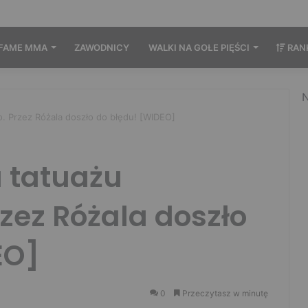
FAME MMA
ZAWODNICY
WALKI NA GOŁE PIĘŚCI
RAN
N
o. Przez Różala doszło do błędu! [WIDEO]
a tatuażu
zez Różala doszło
EO]
0
Przeczytasz w minutę