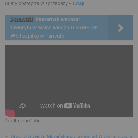
Bilety dostępne w sprzedaży –
tutaj
!
Sprawdź!
Pasternak wskazał
faworyta w walce wieczoru FAME 19!
Wbił szpilkę w Tańculę
Źródło: YouTube
Arab oszczędził Murańskiego po walce! W zamian padła