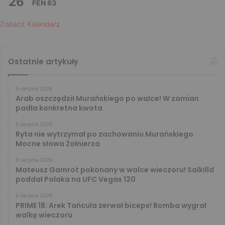
26
FEN 63
Zobacz Kalendarz
Ostatnie artykuły
9 sierpnia 2026
Arab oszczędził Murańskiego po walce! W zamian
padła konkretna kwota
9 sierpnia 2026
Ryta nie wytrzymał po zachowaniu Murańskiego.
Mocne słowa Żołnierza
9 sierpnia 2026
Mateusz Gamrot pokonany w walce wieczoru! Salkilld
poddał Polaka na UFC Vegas 120
9 sierpnia 2026
PRIME 18: Arek Tańcula zerwał biceps! Bomba wygrał
walkę wieczoru