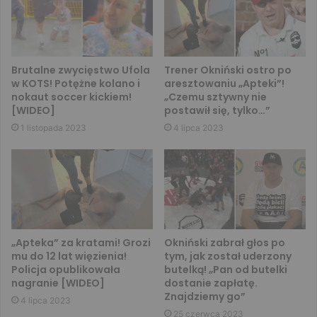
Brutalne zwycięstwo Ufola
Trener Okniński ostro po
w KOTS! Potężne kolano i
aresztowaniu „Apteki”!
nokaut soccer kickiem!
„Czemu sztywny nie
[WIDEO]
postawił się, tylko…”
1 listopada 2023
4 lipca 2023
„Apteka” za kratami! Grozi
Okniński zabrał głos po
mu do 12 lat więzienia!
tym, jak został uderzony
Policja opublikowała
butelką! „Pan od butelki
nagranie [WIDEO]
dostanie zapłatę.
Znajdziemy go”
4 lipca 2023
25 czerwca 2023