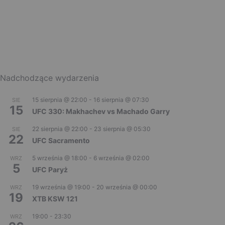
Nadchodzące wydarzenia
15 sierpnia @ 22:00
-
16 sierpnia @ 07:30
SIE
15
UFC 330: Makhachev vs Machado Garry
22 sierpnia @ 22:00
-
23 sierpnia @ 05:30
SIE
22
UFC Sacramento
5 września @ 18:00
-
6 września @ 02:00
WRZ
5
UFC Paryż
19 września @ 19:00
-
20 września @ 00:00
WRZ
19
XTB KSW 121
19:00
-
23:30
WRZ