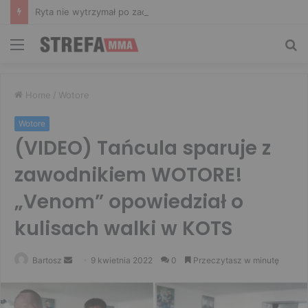
Ryta nie wytrzymał po zachowaniu Murańskiego. Mocne słowa Żołnierza
Menu
Sz
Home
/
Wotore
Wotore
(VIDEO) Tańcula sparuje z
zawodnikiem WOTORE!
„Venom” opowiedział o
kulisach walki w KOTS
Send
Bartosz
9 kwietnia 2022
0
Przeczytasz w minutę
an
email