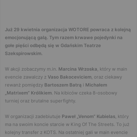
Już 29 kwietnia organizacja WOTORE powraca z kolejną
emocjonującą galą. Tym razem krwawe pojedynki na
gołe pięści odbędą się w Gdańskim Teatrze
Szekspirowskim.
W akcji zobaczymy m.in.
Marcina Wrzoska
, który w main
evencie zawalczy z
Vaso Bakoceviciem
, oraz ciekawy
rewanż pomiędzy
Bartoszem Batrą
i
Michałem
„Matrixem” Królikiem
. Na kibiców czeka 8-osobowy
turniej oraz brutalne superfighty.
W organizacji zadebiutuje
Paweł „Venom” Kubielas
, który
ma na swoim koncie starcie w King Of The Streets. To już
kolejny transfer z KOTS. Na ostatniej gali w main evencie