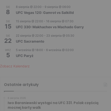
8 sierpnia @ 22:00
-
9 sierpnia @ 06:00
SIE
8
UFC Vegas 120: Gamrot vs Salkilld
15 sierpnia @ 22:00
-
16 sierpnia @ 07:30
SIE
15
UFC 330: Makhachev vs Machado Garry
22 sierpnia @ 22:00
-
23 sierpnia @ 05:30
SIE
22
UFC Sacramento
5 września @ 18:00
-
6 września @ 02:00
WRZ
5
UFC Paryż
Zobacz Kalendarz
Ostatnie artykuły
6 sierpnia 2026
Iwo Baraniewski wystąpi na UFC 331. Polak częścią
mocnej karty walk