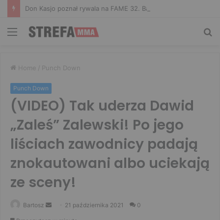
Don Kasjo poznał rywala na FAME 32. Bartosz Szachta przeciwnikiem Króla
Menu
Sz
Home
/
Punch Down
Punch Down
(VIDEO) Tak uderza Dawid
„Zaleś” Zalewski! Po jego
liściach zawodnicy padają
znokautowani albo uciekają
ze sceny!
Send
Bartosz
21 października 2021
0
an