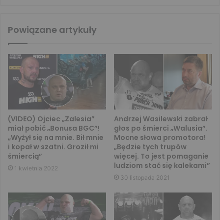
Powiązane artykuły
(VIDEO) Ojciec „Zalesia”
Andrzej Wasilewski zabrał
miał pobić „Bonusa BGC”!
głos po śmierci „Walusia”.
„Wyżył się na mnie. Bił mnie
Mocne słowa promotora!
i kopał w szatni. Groził mi
„Będzie tych trupów
śmiercią”
więcej. To jest pomaganie
ludziom stać się kalekami”
1 kwietnia 2022
30 listopada 2021