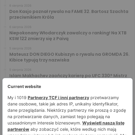
6 sierpnia 2026
Don Kasjo poznał rywala na FAME 32. Bartosz Szachta
przeciwnikiem Króla
6 sierpnia 2026
Niepokonany Włodarczyk zawalczy o ranking! Na XTB
KSW 122 zmierzy się z Paivą
5 sierpnia 2026
Mateusz DON DIEGO Kubiszyn o rywalu na GROMDA 26.
Kibice typują trzy nazwiska
5 sierpnia 2026
Islam Makhachev zaończy karierę po UFC 330? Mistrz
rozwiał wszelkie wątpliwości
4 sierpnia 2026
Tańcula nie gryzł się w język. Wymowna sugestia o
zachowaniu Jacka Murańskiego [VIDEO]
4 sierpnia 2026
Ostre spojrzenia Jóźwiaka i Ryty. Zobacz face to face
przed PRIME 18