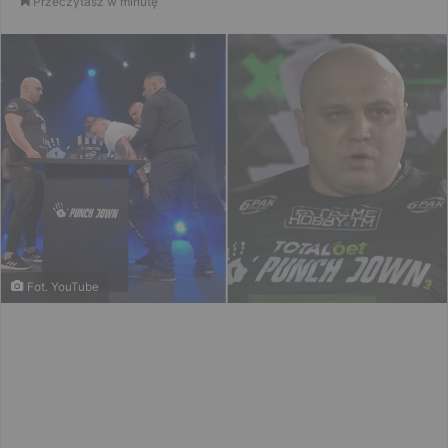
Przeczytasz w minutę
email
Fot. YouTube