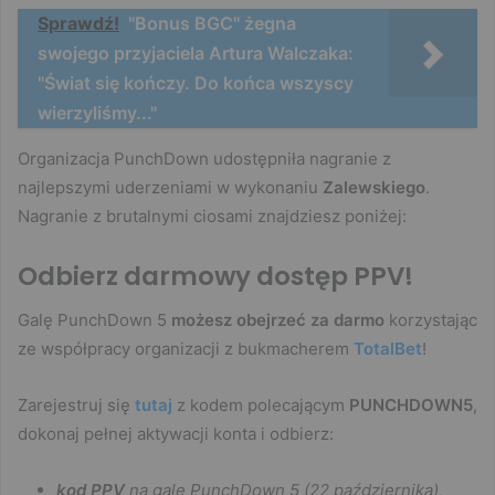
Sprawdź!
"Bonus BGC" żegna
swojego przyjaciela Artura Walczaka:
"Świat się kończy. Do końca wszyscy
wierzyliśmy..."
Organizacja PunchDown udostępniła nagranie z
najlepszymi uderzeniami w wykonaniu
Zalewskiego
.
Nagranie z brutalnymi ciosami znajdziesz poniżej:
Odbierz darmowy dostęp PPV!
Galę PunchDown 5
możesz obejrzeć za darmo
korzystając
ze współpracy organizacji z bukmacherem
TotalBet
!
Zarejestruj się
tutaj
z kodem polecającym
PUNCHDOWN5
,
dokonaj pełnej aktywacji konta i odbierz:
kod PPV
na galę PunchDown 5 (22 października)
,