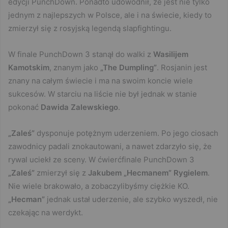
edycji PunchDown. Ponadto udowodnił, że jest nie tylko
jednym z najlepszych w Polsce, ale i na świecie, kiedy to
zmierzył się z rosyjską legendą slapfightingu.
W finale PunchDown 3 stanął do walki z
Wasilijem
Kamotskim
, znanym jako
„The Dumpling”
. Rosjanin jest
znany na całym świecie i ma na swoim koncie wiele
sukcesów. W starciu na liście nie był jednak w stanie
pokonać
Dawida Zalewskiego
.
„Zaleś”
dysponuje potężnym uderzeniem. Po jego ciosach
zawodnicy padali znokautowani, a nawet zdarzyło się, że
rywal uciekł ze sceny. W ćwierćfinale PunchDown 3
„Zaleś”
zmierzył się z
Jakubem „Hecmanem” Rygielem
.
Nie wiele brakowało, a zobaczylibyśmy ciężkie KO.
„Hecman”
jednak ustał uderzenie, ale szybko wyszedł, nie
czekając na werdykt.