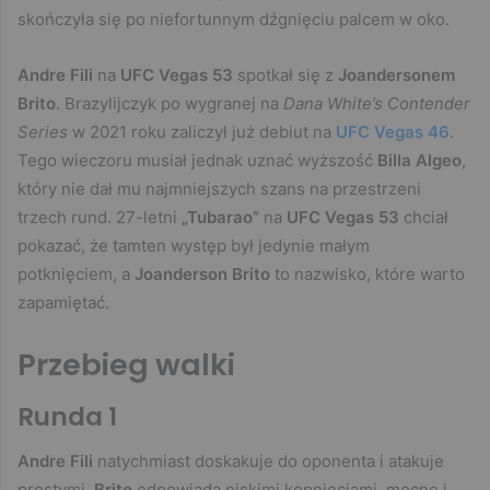
skończyła się po niefortunnym dźgnięciu palcem w oko.
Andre Fili
na
UFC Vegas 53
spotkał się z
Joandersonem
Brito
. Brazylijczyk po wygranej na
Dana White’s Contender
Series
w 2021 roku zaliczył już debiut na
UFC Vegas 46
.
Tego wieczoru musiał jednak uznać wyższość
Billa Algeo
,
który nie dał mu najmniejszych szans na przestrzeni
trzech rund. 27-letni
„Tubarao”
na
UFC Vegas 53
chciał
pokazać, że tamten występ był jedynie małym
potknięciem, a
Joanderson Brito
to nazwisko, które warto
zapamiętać.
Przebieg walki
Runda 1
Andre Fili
natychmiast doskakuje do oponenta i atakuje
prostymi.
Brito
odpowiada niskimi kopnięciami. mocne i