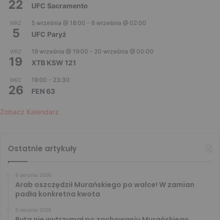
22
UFC Sacramento
5 września @ 18:00
-
6 września @ 02:00
WRZ
5
UFC Paryż
19 września @ 19:00
-
20 września @ 00:00
WRZ
19
XTB KSW 121
19:00
-
23:30
WRZ
26
FEN 63
Zobacz Kalendarz
Ostatnie artykuły
9 sierpnia 2026
Arab oszczędził Murańskiego po walce! W zamian
padła konkretna kwota
9 sierpnia 2026
Ryta nie wytrzymał po zachowaniu Murańskiego.