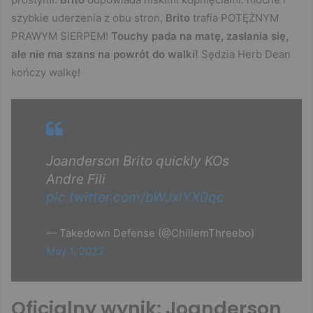
szybkie uderzenia z obu stron,
Brito
trafia POTĘŻNYM
PRAWYM SIERPEM!
Touchy pada na matę, zasłania się,
ale nie ma szans na powrót do walki!
Sędzia Herb Dean
kończy walkę!
Joanderson Brito quickly KOs
Andre Fili
pic.twitter.com/bWJxlYX0qc
— Takedown Defense (@ChillemThreebo)
May 1, 2022
Oficjalny wynik: Joanderson