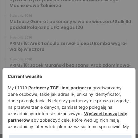
Mocne słowa Żołnierza
9 sierpnia 2026
Mateusz Gamrot pokonany w walce wieczoru! Salkilld
poddał Polaka na UFC Vegas 120
9 sierpnia 2026
PRIME 18: Arek Tańcula zerwał biceps! Bomba wygrał
walkę wieczoru
9 sierpnia 2026
PRIME 18: Jacek Murański bez szans. Arab zdominował
leciwego rywala
8 sierpnia 2026
PRIME 18: Mariusz Wach rozbity przez 6. rywali. Gypsy
Team zwyciężył w 3. rundzie
8 sierpnia 2026
PRIME 18: Bagieta wrócił i wygrał. Wampirek przegrał w
2. rundzie