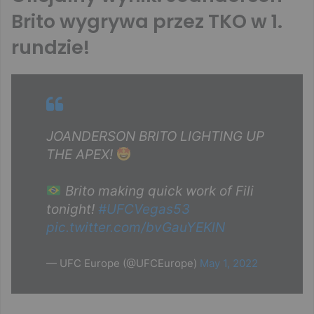
Brito wygrywa przez TKO w 1.
rundzie!
JOANDERSON BRITO LIGHTING UP
THE APEX!
Brito making quick work of Fili
tonight!
#UFCVegas53
pic.twitter.com/bvGauYEKlN
— UFC Europe (@UFCEurope)
May 1, 2022