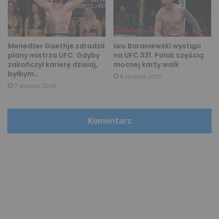
Menedżer Gaethje zdradził
Iwo Baraniewski wystąpi
plany mistrza UFC: Gdyby
na UFC 331. Polak częścią
zakończył karierę dzisiaj,
mocnej karty walk
byłbym…
6 sierpnia 2026
7 sierpnia 2026
Komentarz