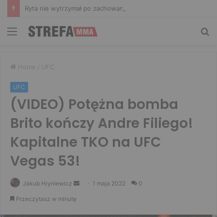
Ryta nie wytrzymał po zachowaniu Murańskiego. Mocne słowa Żołnierza
Menu
Sz
Home
/
UFC
UFC
(VIDEO) Potężna bomba
Brito kończy Andre Filiego!
Kapitalne TKO na UFC
Vegas 53!
Send
Jakub Hryniewicz
1 maja 2022
0
an
Przeczytasz w minutę
email