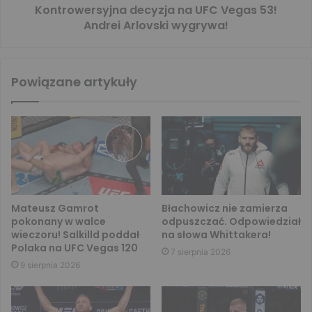
Kontrowersyjna decyzja na UFC Vegas 53!
Andrei Arlovski wygrywa!
Powiązane artykuły
Mateusz Gamrot
Błachowicz nie zamierza
pokonany w walce
odpuszczać. Odpowiedział
wieczoru! Salkilld poddał
na słowa Whittakera!
Polaka na UFC Vegas 120
7 sierpnia 2026
9 sierpnia 2026