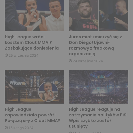
High League wróci
Juras miał zmierzyć się z
kosztem Clout MMA!?
Don Diego! Ujawnił
Zaskakujące doniesienia
rozmowy z freakową
organizacją
25 września 2024
24 września 2024
High League
High League reaguje na
zapowiedziało powrót!
zatrzymanie polityków PiS!
Połączą siły z Clout MMA?
Wpis szybko został
usunięty
15 lutego 2024