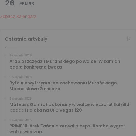
26
FEN 63
Zobacz Kalendarz
Ostatnie artykuły
9 sierpnia 2026
Arab oszczędził Murańskiego po walce! W zamian
padła konkretna kwota
9 sierpnia 2026
Ryta nie wytrzymał po zachowaniu Murańskiego.
Mocne słowa Żołnierza
9 sierpnia 2026
Mateusz Gamrot pokonany w walce wieczoru! Salkilld
poddał Polaka na UFC Vegas 120
9 sierpnia 2026
PRIME 18: Arek Tańcula zerwał biceps! Bomba wygrał
walkę wieczoru