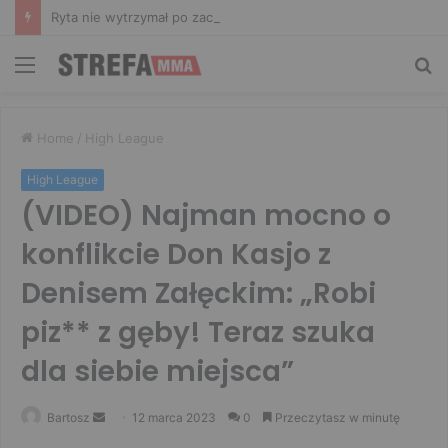
Ryta nie wytrzymał po zachowaniu Murańskiego. Mocne słowa Żołnierza
Menu
Sz
Home
/
High League
High League
(VIDEO) Najman mocno o
konflikcie Don Kasjo z
Denisem Załęckim: „Robi
piz** z gęby! Teraz szuka
dla siebie miejsca”
Send
Bartosz
12 marca 2023
0
Przeczytasz w minutę
an