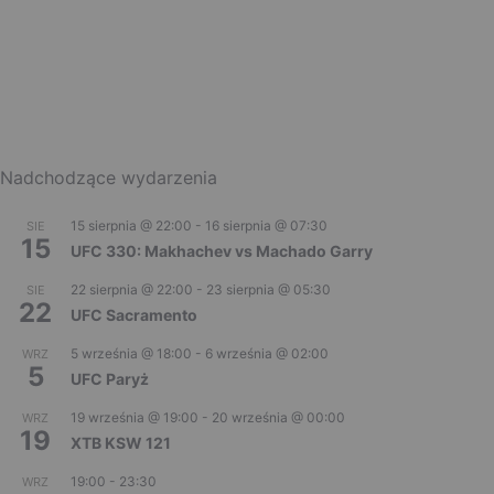
Nadchodzące wydarzenia
15 sierpnia @ 22:00
-
16 sierpnia @ 07:30
SIE
15
UFC 330: Makhachev vs Machado Garry
22 sierpnia @ 22:00
-
23 sierpnia @ 05:30
SIE
22
UFC Sacramento
5 września @ 18:00
-
6 września @ 02:00
WRZ
5
UFC Paryż
19 września @ 19:00
-
20 września @ 00:00
WRZ
19
XTB KSW 121
19:00
-
23:30
WRZ