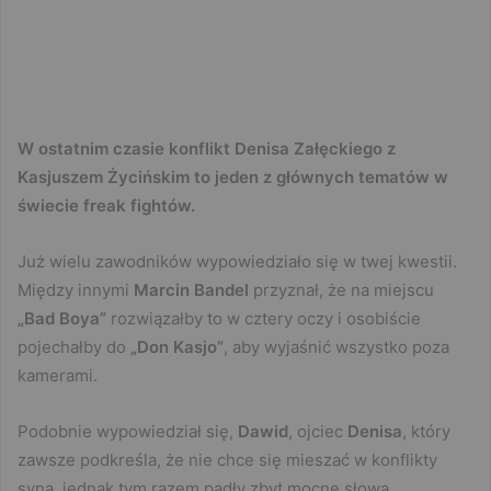
W ostatnim czasie konflikt Denisa Załęckiego z
Kasjuszem Życińskim to jeden z głównych tematów w
świecie freak fightów.
Już wielu zawodników wypowiedziało się w twej kwestii.
Między innymi
Marcin Bandel
przyznał, że na miejscu
„Bad Boya”
rozwiązałby to w cztery oczy i osobiście
pojechałby do
„Don Kasjo”
, aby wyjaśnić wszystko poza
kamerami.
Podobnie wypowiedział się,
Dawid
, ojciec
Denisa
, który
zawsze podkreśla, że nie chce się mieszać w konflikty
syna, jednak tym razem padły zbyt mocne słowa.