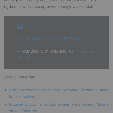
będę miał wszystkie sprawne kończyny…. – dodał.
pic.twitter.com/dZckbviymq
— MMASHOTS (@MMASHOTS1)
November
25, 2021
Źródło: Instagram
Arab oszczędził Murańskiego po walce! W zamian padła
konkretna kwota
Ryta nie wytrzymał po zachowaniu Murańskiego. Mocne
słowa Żołnierza