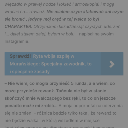
więzadło w prawej nodze i łokieć ( artroskopia) i mogę
wracać na… rewanż.
Nie miałem czym atakować ani czym
się bronić , jedyny mój oręż w tej walce to był
CHARAKTER.
Otrzymałem kilkadziesiąt czystych uderzeń
i… dalej stałem dalej, byłem w boju
– napisał na swoim
Instagramie.
Sprawdź!
Ryta wbija szpilę w
Murańskiego: Specjalny zawodnik, to
i specjalne zasady
–
Nie wiem, co mogła przynieść 5 runda, ale wiem, co
może przynieść rewanż. Tańcula nie był w stanie
skończyć mnie walczącego bez ręki, to co on jeszcze
ponadto może mi zrobić…
A moja odporność na uderzenia
się nie zmieni – różnica będzie tylko taka , że rewanż to
nie będzie walka , w którą wszedłem w miejsce
kontuzjowanego syna @mateusz_muranski tym razem