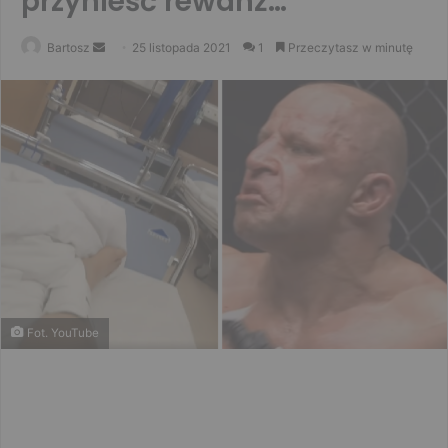
przynieść rewanż…”
Send
Bartosz
25 listopada 2021
1
Przeczytasz w minutę
an
email
Fot. YouTube