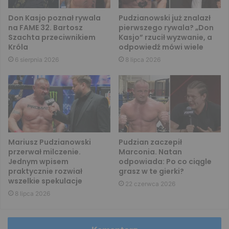
Don Kasjo poznał rywala
Pudzianowski już znalazł
na FAME 32. Bartosz
pierwszego rywala? „Don
Szachta przeciwnikiem
Kasjo” rzucił wyzwanie, a
Króla
odpowiedź mówi wiele
6 sierpnia 2026
8 lipca 2026
Mariusz Pudzianowski
Pudzian zaczepił
przerwał milczenie.
Marconia. Natan
Jednym wpisem
odpowiada: Po co ciągle
praktycznie rozwiał
grasz w te gierki?
wszelkie spekulacje
22 czerwca 2026
8 lipca 2026