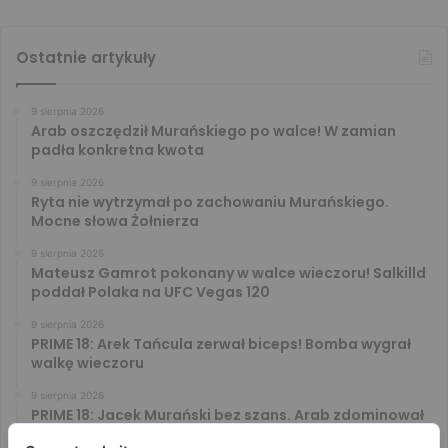
Ostatnie artykuły
9 sierpnia 2026
Arab oszczędził Murańskiego po walce! W zamian
padła konkretna kwota
9 sierpnia 2026
Ryta nie wytrzymał po zachowaniu Murańskiego.
Mocne słowa Żołnierza
9 sierpnia 2026
Mateusz Gamrot pokonany w walce wieczoru! Salkilld
poddał Polaka na UFC Vegas 120
9 sierpnia 2026
PRIME 18: Arek Tańcula zerwał biceps! Bomba wygrał
walkę wieczoru
9 sierpnia 2026
PRIME 18: Jacek Murański bez szans. Arab zdominował
leciwego rywala