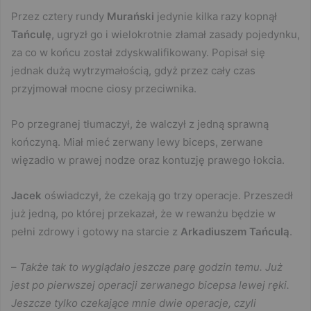
Przez cztery rundy
Murański
jedynie kilka razy kopnął
Tańculę
, ugryzł go i wielokrotnie złamał zasady pojedynku,
za co w końcu został zdyskwalifikowany. Popisał się
jednak dużą wytrzymałością, gdyż przez cały czas
przyjmował mocne ciosy przeciwnika.
Po przegranej tłumaczył, że walczył z jedną sprawną
kończyną. Miał mieć zerwany lewy biceps, zerwane
więzadło w prawej nodze oraz kontuzję prawego łokcia.
Jacek
oświadczył, że czekają go trzy operacje. Przeszedł
już jedną, po której przekazał, że w rewanżu będzie w
pełni zdrowy i gotowy na starcie z
Arkadiuszem Tańculą
.
–
Także tak to wyglądało jeszcze parę godzin temu. Już
jest po pierwszej operacji zerwanego bicepsa lewej ręki.
Jeszcze tylko czekające mnie dwie operacje, czyli