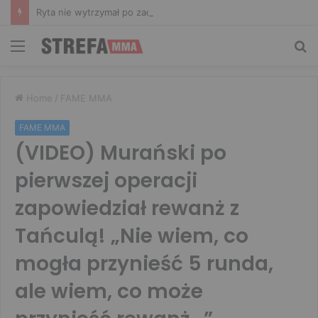
Ryta nie wytrzymał po zachowaniu Murańskiego. Mocne słowa Żołnierza
Menu
Sz
Home
/
FAME MMA
FAME MMA
(VIDEO) Murański po
pierwszej operacji
zapowiedział rewanż z
Tańculą! „Nie wiem, co
mogła przynieść 5 runda,
ale wiem, co może