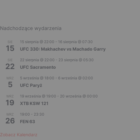
Nadchodzące wydarzenia
15 sierpnia @ 22:00
-
16 sierpnia @ 07:30
SIE
15
UFC 330: Makhachev vs Machado Garry
22 sierpnia @ 22:00
-
23 sierpnia @ 05:30
SIE
22
UFC Sacramento
5 września @ 18:00
-
6 września @ 02:00
WRZ
5
UFC Paryż
19 września @ 19:00
-
20 września @ 00:00
WRZ
19
XTB KSW 121
19:00
-
23:30
WRZ
26
FEN 63
Zobacz Kalendarz