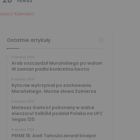
FEN 63
obacz Kalendarz
Ostatnie artykuły
9 sierpnia 2026
Arab oszczędził Murańskiego po walce!
W zamian padła konkretna kwota
9 sierpnia 2026
Ryta nie wytrzymał po zachowaniu
Murańskiego. Mocne słowa Żołnierza
9 sierpnia 2026
Mateusz Gamrot pokonany w walce
wieczoru! Salkilld poddał Polaka na UFC
Vegas 120
9 sierpnia 2026
PRIME 18: Arek Tańcula zerwał biceps!