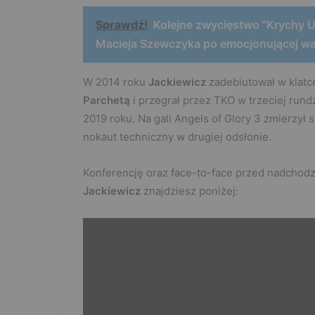
Sprawdź!
Kolejne zwycięstwo "Krychy 
Macieja Szewczyka po emocjonującej wa
W 2014 roku
Jackiewicz
zadebiutował w klatc
Parchetą
i przegrał przez TKO w trzeciej rund
2019 roku. Na gali Angels of Glory 3 zmierzył s
nokaut techniczny w drugiej odsłonie.
Konferencję oraz face-to-face przed nadcho
Jackiewicz
znajdziesz poniżej: