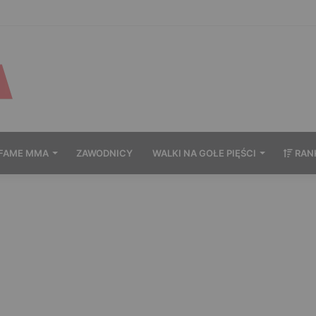
nie wytrzymał po zachowaniu Murańskiego. Mocne słowa Żołnierza
FAME MMA
ZAWODNICY
WALKI NA GOŁE PIĘŚCI
RAN