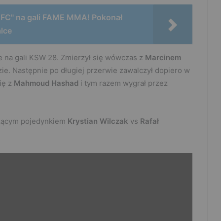
UFC" na gali FAME MMA! Pokonał
lce
e na gali KSW 28. Zmierzył się wówczas z
Marcinem
zie. Następnie po długiej przerwie zawalczył dopiero w
ię z
Mahmoud Hashad
i tym razem wygrał przez
dzącym pojedynkiem
Krystian Wilczak
vs
Rafał