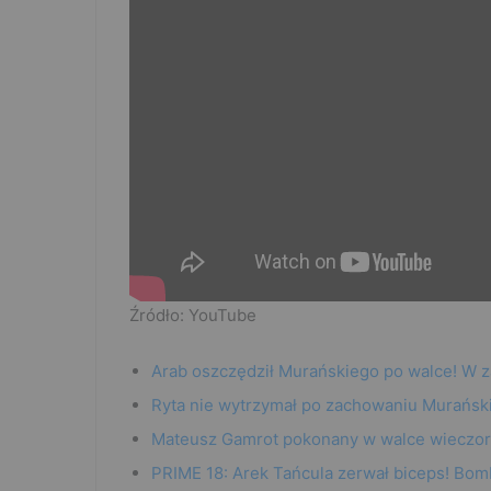
Źródło: YouTube
Arab oszczędził Murańskiego po walce! W z
Ryta nie wytrzymał po zachowaniu Murańsk
Mateusz Gamrot pokonany w walce wieczoru
PRIME 18: Arek Tańcula zerwał biceps! Bom