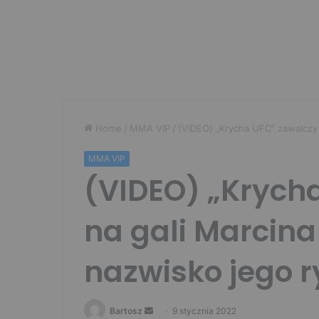
Home
/
MMA VIP
/
(VIDEO) „Krycha UFC” zawalczy 
MMA VIP
(VIDEO) „Krych
na gali Marcin
nazwisko jego 
Send
Bartosz
9 stycznia 2022