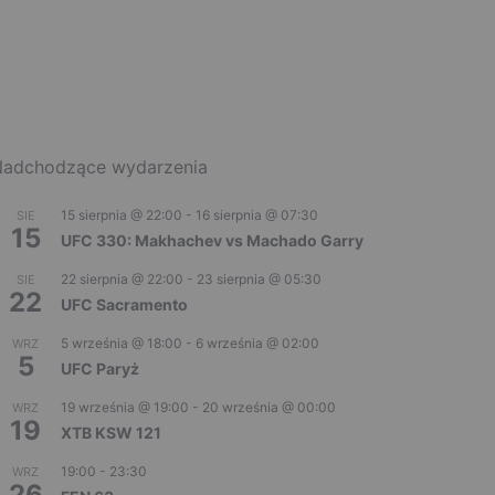
adchodzące wydarzenia
15 sierpnia @ 22:00
-
16 sierpnia @ 07:30
SIE
15
UFC 330: Makhachev vs Machado Garry
22 sierpnia @ 22:00
-
23 sierpnia @ 05:30
SIE
22
UFC Sacramento
5 września @ 18:00
-
6 września @ 02:00
WRZ
5
UFC Paryż
19 września @ 19:00
-
20 września @ 00:00
WRZ
19
XTB KSW 121
19:00
-
23:30
WRZ
26