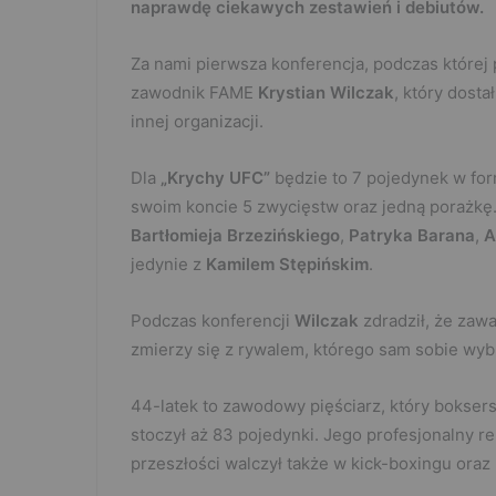
naprawdę ciekawych zestawień i debiutów.
Za nami pierwsza konferencja, podczas której p
zawodnik FAME
Krystian Wilczak
, który dosta
innej organizacji.
Dla
„Krychy UFC”
będzie to 7 pojedynek w for
swoim koncie 5 zwycięstw oraz jedną porażkę
Bartłomieja Brzezińskiego
,
Patryka Barana
,
A
jedynie z
Kamilem Stępińskim
.
Podczas konferencji
Wilczak
zdradził, że zaw
zmierzy się z rywalem, którego sam sobie wybr
44-latek to zawodowy pięściarz, który boksers
stoczył aż 83 pojedynki. Jego profesjonalny re
przeszłości walczył także w kick-boxingu ora