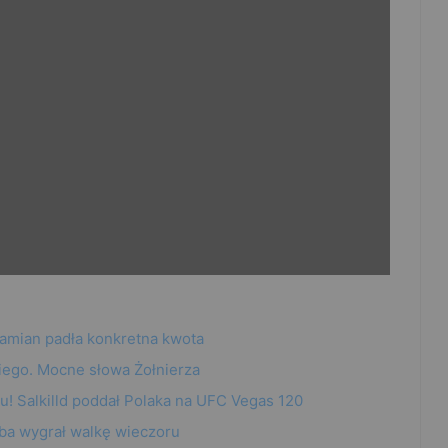
amian padła konkretna kwota
iego. Mocne słowa Żołnierza
! Salkilld poddał Polaka na UFC Vegas 120
ba wygrał walkę wieczoru