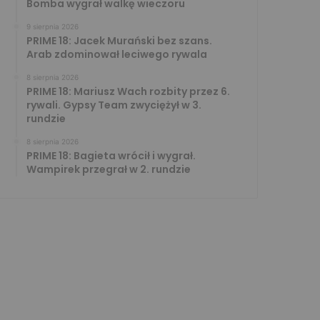
Bomba wygrał walkę wieczoru
9 sierpnia 2026
PRIME 18: Jacek Murański bez szans.
Arab zdominował leciwego rywala
8 sierpnia 2026
PRIME 18: Mariusz Wach rozbity przez 6.
rywali. Gypsy Team zwyciężył w 3.
rundzie
8 sierpnia 2026
PRIME 18: Bagieta wrócił i wygrał.
Wampirek przegrał w 2. rundzie