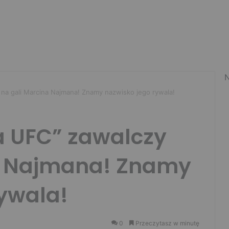
N
na gali Marcina Najmana! Znamy nazwisko jego rywala!
a UFC” zawalczy
a Najmana! Znamy
rywala!
0
Przeczytasz w minutę