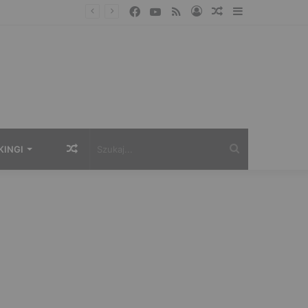
Facebook
YouTube
RSS
Zaloguj
Losowy
Sidebar
artykuł
Losowy
Szukaj...
KINGI
artykuł