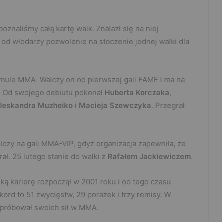
oznaliśmy całą kartę walk. Znalazł się na niej
ł od włodarzy pozwolenie na stoczenie jednej walki dla
mule MMA. Walczy on od pierwszej gali FAME i ma na
. Od swojego debiutu pokonał
Huberta Korczaka
,
leskandra Muzheiko
i
Macieja Szewczyka
. Przegrał
alczy na gali MMA-VIP, gdyż organizacja zapewniła, że
ał. 25 lutego stanie do walki z
Rafałem Jackiewiczem
.
ką karierę rozpoczął w 2001 roku i od tego czasu
kord to 51 zwycięstw, 29 porażek i trzy remisy. W
z próbował swoich sił w MMA.