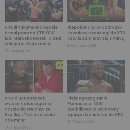
Vitalii Yakymenko będzie
Niepokonany Włodarczyk
bronił pasa na XTB KSW
zawalczy o ranking! Na XTB
122! Marcello Morelli przed
KSW 122 zmierzy się z Paivą
kolejną wielką szansą
6 sierpnia 2026
7 sierpnia 2026
Arkadiusz Wrzosek
Piękne pożegnanie
wyjaśnił, dlaczego nie
Parnasse’a. KSW
doszło do rewanżu ze
opublikowało wymowny
Szpilką. „To nie zależało
wpis po transferze do UFC
ode mnie”
27 lipca 2026
31 lipca 2026