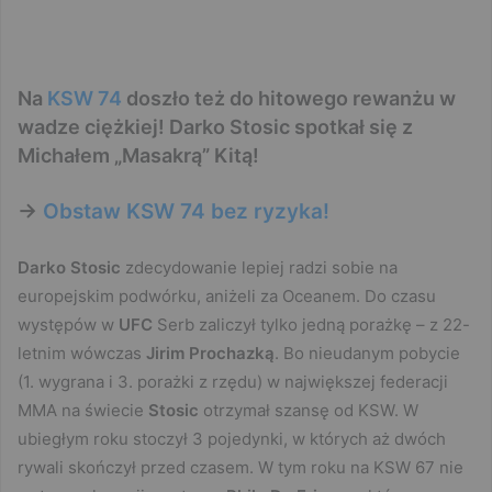
Na
KSW 74
doszło też do hitowego rewanżu w
wadze ciężkiej! Darko Stosic spotkał się z
Michałem „Masakrą” Kitą!
->
Obstaw KSW 74 bez ryzyka!
Darko Stosic
zdecydowanie lepiej radzi sobie na
europejskim podwórku, aniżeli za Oceanem. Do czasu
występów w
UFC
Serb zaliczył tylko jedną porażkę – z 22-
letnim wówczas
Jirim Prochazką
. Bo nieudanym pobycie
(1. wygrana i 3. porażki z rzędu) w największej federacji
MMA na świecie
Stosic
otrzymał szansę od KSW. W
ubiegłym roku stoczył 3 pojedynki, w których aż dwóch
rywali skończył przed czasem. W tym roku na KSW 67 nie