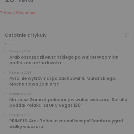
FEN 63
Zobacz Kalendarz
Ostatnie artykuły
9 sierpnia 2026
Arab oszczędził Murańskiego po walce! W zamian
padła konkretna kwota
9 sierpnia 2026
Ryta nie wytrzymał po zachowaniu Murańskiego.
Mocne słowa Żołnierza
9 sierpnia 2026
Mateusz Gamrot pokonany w walce wieczoru! Salkilld
poddał Polaka na UFC Vegas 120
9 sierpnia 2026
PRIME 18: Arek Tańcula zerwał biceps! Bomba wygrał
walkę wieczoru