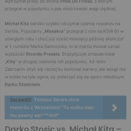
wytrzymał presji ze strony
Phila De Friesa
, z którym
przegrał w pojedynku o pas mistrzowski wagi ciężkiej.
Michał Kita
bardzo szybko otrzymał szansę rewanżu na
Serbie. Popularny
„Masakra”
przegrał z nim na KSW 61 w
ubiegłym roku i choć już sześć miesięcy później skończył
w 1. rundzie Marka Samociuka, to w marcu musiał uznać
wyższość
Ricardo Prasela
. Brazylijczyk zmasakrował
„Kitę”
w drugiej odsłonie ich pojedynku. 42-letni
Zabrzanin chyli się raczej ku końcowi kariery, ale wciąż ma
w sobie na tyle ognia, by zmierzyć się ze sporo młodszym
Darko Stosiciem
.
Sprawdź!
Tomasz Sarara chce
rewanżu z Wrzoskiem! "Ta walka daje
mu pewny wp***dol!"
Darko Stosic vs. Michał Kita –