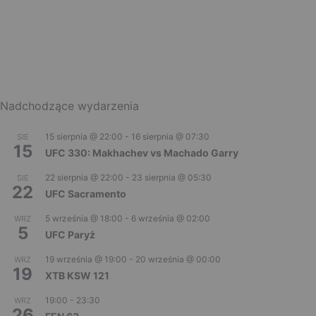
Nadchodzące wydarzenia
15 sierpnia @ 22:00
-
16 sierpnia @ 07:30
SIE
15
UFC 330: Makhachev vs Machado Garry
22 sierpnia @ 22:00
-
23 sierpnia @ 05:30
SIE
22
UFC Sacramento
5 września @ 18:00
-
6 września @ 02:00
WRZ
5
UFC Paryż
19 września @ 19:00
-
20 września @ 00:00
WRZ
19
XTB KSW 121
19:00
-
23:30
WRZ
26