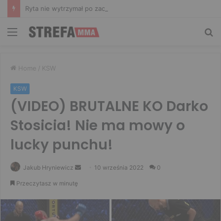
Ryta nie wytrzymał po zachowaniu Murańskiego. Mocne słowa Żołnierza
Menu
Sz
Home
/
KSW
KSW
(VIDEO) BRUTALNE KO Darko
Stosicia! Nie ma mowy o
lucky punchu!
Send
Jakub Hryniewicz
10 września 2022
0
an
Przeczytasz w minutę
email