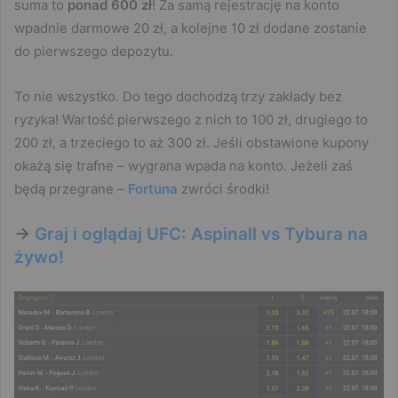
suma to
ponad 600 zł
! Za samą rejestrację na konto
wpadnie darmowe 20 zł, a kolejne 10 zł dodane zostanie
do pierwszego depozytu.
To nie wszystko. Do tego dochodzą trzy zakłady bez
ryzyka! Wartość pierwszego z nich to 100 zł, drugiego to
200 zł, a trzeciego to aż 300 zł. Jeśli obstawione kupony
okażą się trafne – wygrana wpada na konto. Jeżeli zaś
będą przegrane –
Fortuna
zwróci środki!
->
Graj i oglądaj UFC: Aspinall vs Tybura na
żywo!