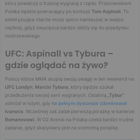
który powalczy o trzecią wygraną z rzędu. Przeciwnikiem
Polaka będzie powracający po kontuzji
Tom Aspinall
. To
elektryzujące starcie może sporo namieszać w wadze
ciężkiej, gdyż zwycięzca bardzo zbliży się do pojedynku
mistrzowskiego.
UFC: Aspinall vs Tybura –
gdzie oglądać na żywo?
Polscy kibice MMA skupią swoją uwagę w ten weekend na
UFC Londyn
.
Marcin Tybura
, który będzie szukał
przedłużenia swojej serii wygranych. Ostatnią
„Tybur”
odniósł w lutym, gdy
na pełnym dystansie zdominował
Ivanova
. Wcześniej zaś zadał pierwszą porażkę w karierze
Romanovowi
. W O2 Arenie na Polaka czeka bardzo trudne
zadanie, gdyż skazywany jest na sromotną porażkę.