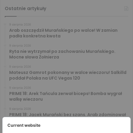
Ostatnie artykuły
9 sierpnia 2026
Arab oszczędził Murańskiego po walce! W zamian
padła konkretna kwota
9 sierpnia 2026
Ryta nie wytrzymał po zachowaniu Murańskiego.
Mocne słowa Żołnierza
9 sierpnia 2026
Mateusz Gamrot pokonany w walce wieczoru! Salkilld
poddał Polaka na UFC Vegas 120
9 sierpnia 2026
PRIME 18: Arek Tańcula zerwał biceps! Bomba wygrał
walkę wieczoru
9 sierpnia 2026
PRIME 18: Jacek Murański bez szans. Arab zdominował
leciwego rywala
8 sierpnia 2026