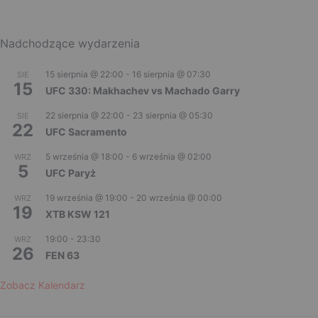
Nadchodzące wydarzenia
15 sierpnia @ 22:00
-
16 sierpnia @ 07:30
SIE
15
UFC 330: Makhachev vs Machado Garry
22 sierpnia @ 22:00
-
23 sierpnia @ 05:30
SIE
22
UFC Sacramento
5 września @ 18:00
-
6 września @ 02:00
WRZ
5
UFC Paryż
19 września @ 19:00
-
20 września @ 00:00
WRZ
19
XTB KSW 121
19:00
-
23:30
WRZ
26
FEN 63
Zobacz Kalendarz