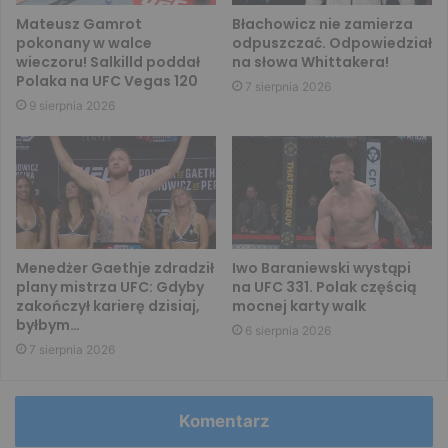
Mateusz Gamrot
Błachowicz nie zamierza
pokonany w walce
odpuszczać. Odpowiedział
wieczoru! Salkilld poddał
na słowa Whittakera!
Polaka na UFC Vegas 120
7 sierpnia 2026
9 sierpnia 2026
Menedżer Gaethje zdradził
Iwo Baraniewski wystąpi
plany mistrza UFC: Gdyby
na UFC 331. Polak częścią
zakończył karierę dzisiaj,
mocnej karty walk
byłbym…
6 sierpnia 2026
7 sierpnia 2026
Komentarz