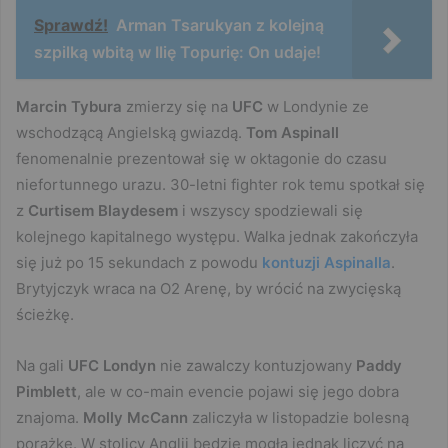
Sprawdź!
Arman Tsarukyan z kolejną
szpilką wbitą w Ilię Topurię: On udaje!
Marcin Tybura
zmierzy się na
UFC
w Londynie ze
wschodzącą Angielską gwiazdą.
Tom Aspinall
fenomenalnie prezentował się w oktagonie do czasu
niefortunnego urazu. 30-letni fighter rok temu spotkał się
z
Curtisem Blaydesem
i wszyscy spodziewali się
kolejnego kapitalnego występu. Walka jednak zakończyła
się już po 15 sekundach z powodu
kontuzji Aspinalla
.
Brytyjczyk wraca na O2 Arenę, by wrócić na zwycięską
ścieżkę.
Na gali
UFC Londyn
nie zawalczy kontuzjowany
Paddy
Pimblett
, ale w co-main evencie pojawi się jego dobra
znajoma.
Molly McCann
zaliczyła w listopadzie bolesną
porażkę. W stolicy Anglii będzie mogła jednak liczyć na