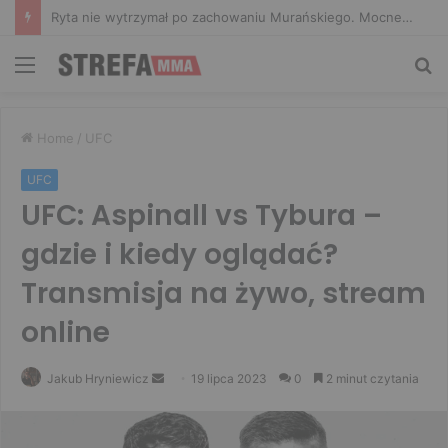
Mateusz Gamrot pokonany w walce wieczoru! Salkilld poddał Polaka na UFC Vegas 120
Menu
Sz
Home
/
UFC
UFC
UFC: Aspinall vs Tybura –
gdzie i kiedy oglądać?
Transmisja na żywo, stream
online
Send
Jakub Hryniewicz
19 lipca 2023
0
2 minut czytania
an
email