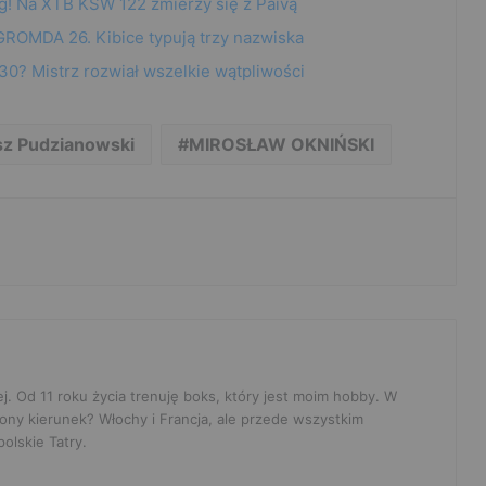
g! Na XTB KSW 122 zmierzy się z Paivą
ROMDA 26. Kibice typują trzy nazwiska
0? Mistrz rozwiał wszelkie wątpliwości
sz Pudzianowski
MIROSŁAW OKNIŃSKI
ej. Od 11 roku życia trenuję boks, który jest moim hobby. W
ony kierunek? Włochy i Francja, ale przede wszystkim
olskie Tatry.