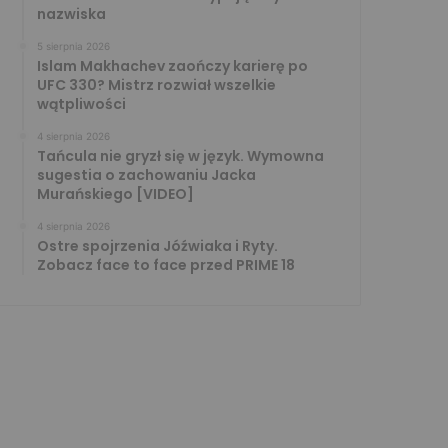
nazwiska
5 sierpnia 2026
Islam Makhachev zaończy karierę po
UFC 330? Mistrz rozwiał wszelkie
wątpliwości
4 sierpnia 2026
Tańcula nie gryzł się w język. Wymowna
sugestia o zachowaniu Jacka
Murańskiego [VIDEO]
4 sierpnia 2026
Ostre spojrzenia Jóźwiaka i Ryty.
Zobacz face to face przed PRIME 18