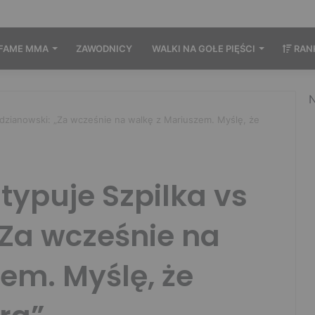
FAME MMA
ZAWODNICY
WALKI NA GOŁE PIĘŚCI
RAN
N
udzianowski: „Za wcześnie na walkę z Mariuszem. Myślę, że
 typuje Szpilka vs
„Za wcześnie na
em. Myślę, że