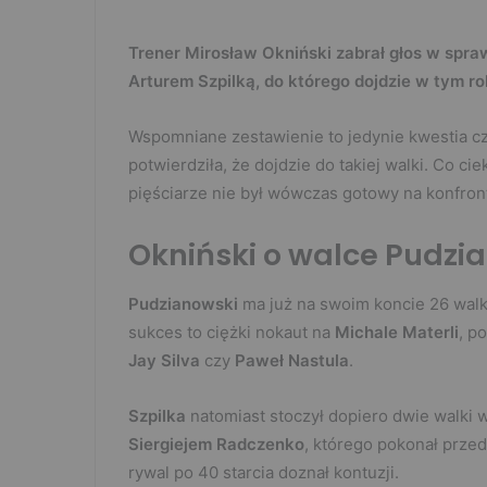
Trener Mirosław Okniński zabrał głos w spr
Arturem Szpilką, do którego dojdzie w tym ro
Wspomniane zestawienie to jedynie kwestia cz
potwierdziła, że dojdzie do takiej walki. Co c
pięściarze nie był wówczas gotowy na konfron
Okniński o walce Pudzia
Pudzianowski
ma już na swoim koncie 26 wa
sukces to ciężki nokaut na
Michale Materli
, p
Jay Silva
czy
Paweł
Nastula
.
Szpilka
natomiast stoczył dopiero dwie walki 
Siergiejem Radczenko
, którego pokonał prze
rywal po 40 starcia doznał kontuzji.