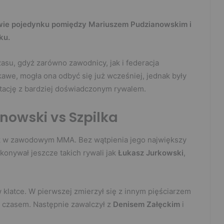
awie pojedynku pomiędzy Mariuszem Pudzianowskim i
ku.
asu, gdyż zarówno zawodnicy, jak i federacja
iekawe, mogła ona odbyć się już wcześniej, jednak były
tację z bardziej doświadczonym rywalem.
nowski vs Szpilka
lk w zawodowym MMA. Bez wątpienia jego największy
okonywał jeszcze takich rywali jak
Łukasz Jurkowski
,
w klatce. W pierwszej zmierzył się z innym pięściarzem
d czasem. Następnie zawalczył z
Denisem Załęckim
i