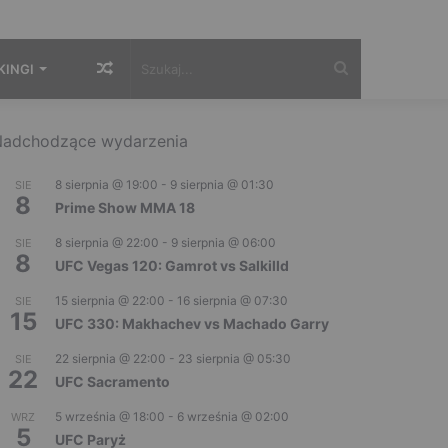
Losowy
Szukaj...
KINGI
artykuł
adchodzące wydarzenia
8 sierpnia @ 19:00
-
9 sierpnia @ 01:30
SIE
8
Prime Show MMA 18
8 sierpnia @ 22:00
-
9 sierpnia @ 06:00
SIE
8
UFC Vegas 120: Gamrot vs Salkilld
15 sierpnia @ 22:00
-
16 sierpnia @ 07:30
SIE
15
UFC 330: Makhachev vs Machado Garry
22 sierpnia @ 22:00
-
23 sierpnia @ 05:30
SIE
22
UFC Sacramento
5 września @ 18:00
-
6 września @ 02:00
WRZ
5
UFC Paryż