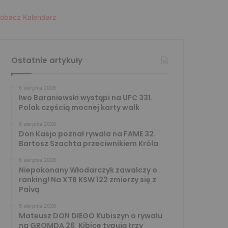
obacz Kalendarz
Ostatnie artykuły
6 sierpnia 2026
Iwo Baraniewski wystąpi na UFC 331.
Polak częścią mocnej karty walk
6 sierpnia 2026
Don Kasjo poznał rywala na FAME 32.
Bartosz Szachta przeciwnikiem Króla
6 sierpnia 2026
Niepokonany Włodarczyk zawalczy o
ranking! Na XTB KSW 122 zmierzy się z
Paivą
5 sierpnia 2026
Mateusz DON DIEGO Kubiszyn o rywalu
na GROMDA 26. Kibice typują trzy