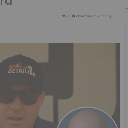
gra”
Z
0
Przeczytasz w minutę