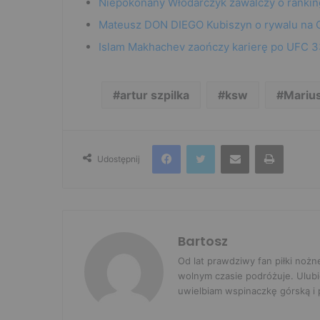
Niepokonany Włodarczyk zawalczy o rankin
Mateusz DON DIEGO Kubiszyn o rywalu na G
Islam Makhachev zaończy karierę po UFC 33
artur szpilka
ksw
Mariu
Facebook
Twitter
Udostępnij przez e-mail
Drukuj
Udostępnij
Bartosz
Od lat prawdziwy fan piłki nożn
wolnym czasie podróżuje. Ulubi
uwielbiam wspinaczkę górską i p