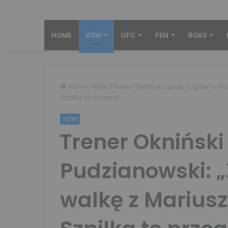
HOME
KSW
UFC
FEN
BOKS
Home
/
KSW
/
Trener Okniński typuje Szpilka vs P
Szpilka to przegra”
KSW
Trener Okniński
Pudzianowski: 
walkę z Mariusz