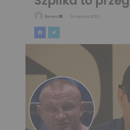
Szpilka to prze
Send
Bartosz
24 stycznia 2023
an
Facebook
Twitter
email