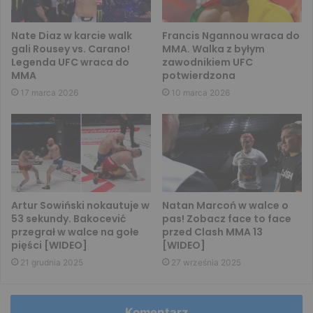
Nate Diaz w karcie walk
Francis Ngannou wraca do
gali Rousey vs. Carano!
MMA. Walka z byłym
Legenda UFC wraca do
zawodnikiem UFC
MMA
potwierdzona
17 marca 2026
10 marca 2026
Artur Sowiński nokautuje w
Natan Marcoń w walce o
53 sekundy. Bakocević
pas! Zobacz face to face
przegrał w walce na gołe
przed Clash MMA 13
pięści [WIDEO]
[WIDEO]
21 grudnia 2025
27 września 2025
Komentarz