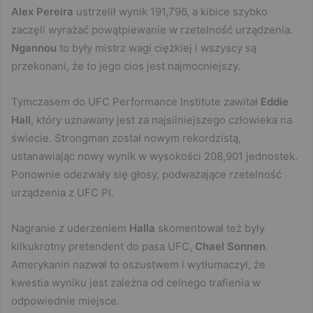
Alex Pereira
ustrzelił wynik 191,796, a kibice szybko
zaczęli wyrażać powątpiewanie w rzetelność urządzenia.
Ngannou
to były mistrz wagi ciężkiej i wszyscy są
przekonani, że to jego cios jest najmocniejszy.
Tymczasem do UFC Performance Institute zawitał
Eddie
Hall
, który uznawany jest za najsilniejszego człowieka na
świecie. Strongman został nowym rekordzistą,
ustanawiając nowy wynik w wysokości 208,901 jednostek.
Ponownie odezwały się głosy, podważające rzetelność
urządzenia z UFC PI.
Nagranie z uderzeniem
Halla
skomentował też były
kilkukrotny pretendent do pasa UFC,
Chael Sonnen
.
Amerykanin nazwał to oszustwem i wytłumaczył, że
kwestia wyniku jest zależna od celnego trafienia w
odpowiednie miejsce.