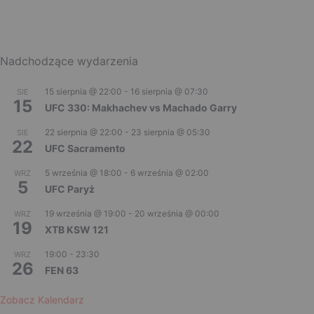
Nadchodzące wydarzenia
15 sierpnia @ 22:00
-
16 sierpnia @ 07:30
SIE
15
UFC 330: Makhachev vs Machado Garry
22 sierpnia @ 22:00
-
23 sierpnia @ 05:30
SIE
22
UFC Sacramento
5 września @ 18:00
-
6 września @ 02:00
WRZ
5
UFC Paryż
19 września @ 19:00
-
20 września @ 00:00
WRZ
19
XTB KSW 121
19:00
-
23:30
WRZ
26
FEN 63
Zobacz Kalendarz