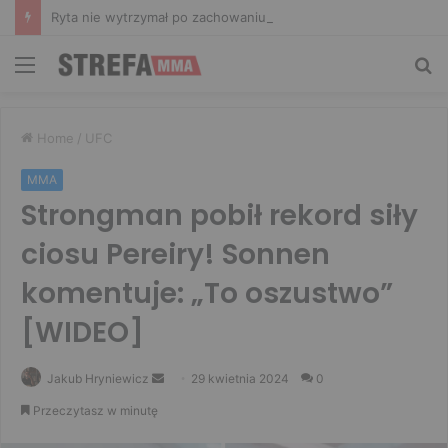
Ryta nie wytrzymał po zachowaniu Murańskiego. Mocne słowa Żołnierza
Menu
Sz
Home
/
UFC
MMA
Strongman pobił rekord siły
ciosu Pereiry! Sonnen
komentuje: „To oszustwo”
[WIDEO]
Send
Jakub Hryniewicz
29 kwietnia 2024
0
an
Przeczytasz w minutę
email