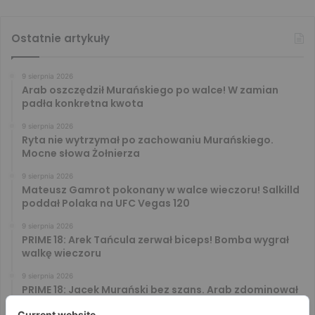
Ostatnie artykuły
9 sierpnia 2026
Arab oszczędził Murańskiego po walce! W zamian
padła konkretna kwota
9 sierpnia 2026
Ryta nie wytrzymał po zachowaniu Murańskiego.
Mocne słowa Żołnierza
9 sierpnia 2026
Mateusz Gamrot pokonany w walce wieczoru! Salkilld
poddał Polaka na UFC Vegas 120
9 sierpnia 2026
PRIME 18: Arek Tańcula zerwał biceps! Bomba wygrał
walkę wieczoru
9 sierpnia 2026
PRIME 18: Jacek Murański bez szans. Arab zdominował
leciwego rywala