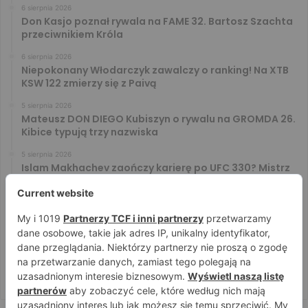
6 sierpnia 2026
Don Kasjo poznał rywala na FAME 32. Bartosz Szachta
przeciwnikiem Króla
6 sierpnia 2026
Niepokonany Włodarczyk zawalczy o ranking! Na XTB
KSW 122 zmierzy się z Paivą
5 sierpnia 2026
Mateusz DON DIEGO Kubiszyn o rywalu na GROMDA 26.
Kibice typują trzy nazwiska
5 sierpnia 2026
Islam Makhachev zaończy karierę po UFC 330? Mistrz
rozwiał wszelkie wątpliwości
4 sierpnia 2026
Tańcula nie gryzł się w język. Wymowna sugestia o
zachowaniu Jacka Murańskiego [VIDEO]
4 sierpnia 2026
Ostre spojrzenia Jóźwiaka i Ryty. Zobacz face to face
przed PRIME 18