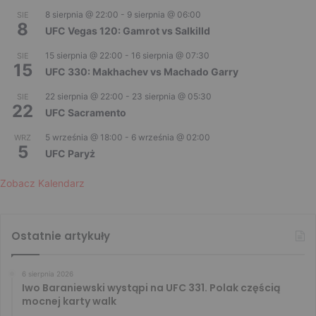
8 sierpnia @ 22:00
-
9 sierpnia @ 06:00
SIE
8
UFC Vegas 120: Gamrot vs Salkilld
15 sierpnia @ 22:00
-
16 sierpnia @ 07:30
SIE
15
UFC 330: Makhachev vs Machado Garry
22 sierpnia @ 22:00
-
23 sierpnia @ 05:30
SIE
22
UFC Sacramento
5 września @ 18:00
-
6 września @ 02:00
WRZ
5
UFC Paryż
Zobacz Kalendarz
Ostatnie artykuły
6 sierpnia 2026
Iwo Baraniewski wystąpi na UFC 331. Polak częścią
mocnej karty walk