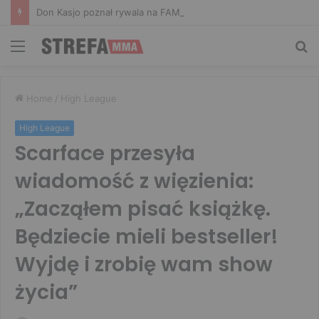
Don Kasjo poznał rywala na FAME 32. Bartosz Szachta przeciwnikiem Króla
Menu
Sz
Home
/
High League
High League
Scarface przesyła
wiadomość z więzienia:
„Zacząłem pisać książkę.
Będziecie mieli bestseller!
Wyjdę i zrobię wam show
życia”