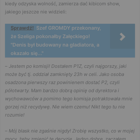
kiedy odzyska wolność, zamierza dać kibicom show,
jakiego jeszcze nie widzieli:
Sprawdź!
Szef GROMDY przekonany,
że Szeliga pokonałby Załęckiego!
"Denis był budowany na gladiatora, a
okazało się..."
–
Jestem po komisji! Dostałem P1Z, czyli najgorszy, jaki
może być tj. oddział zamknięty 23h w celi. Jako osoba
osadzona pierwszy raz powinienem dostać P2, czyli
półotwarty. Mam bardzo dobrą opinię od dyrektora i
wychowawców a pomimo tego komisja potraktowała mnie
gorzej niż recydywę. Nie wiem czemu! Nikt tego tu nie
rozumie!
–
Mój blask nie zgaśnie nigdy! Zrobię wszystko, co w mojej
mocy, żeby zmienić tę decyzję. Jedno dobre, zacząłem