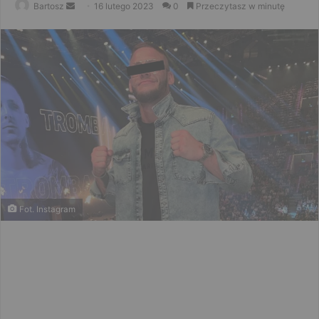
Send
Bartosz
16 lutego 2023
0
Przeczytasz w minutę
an
email
Fot. Instagram