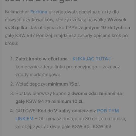
Bukmacher
Fortuna
przygotował specjalną ofertę dla
nowych użytkowników, którzy czekają na walkę
Wrzosek
vs Szpilka
. Jak otrzymać kod PPV za
jedyne 10 złotych
na
galę KSW 94? Poniżej znajdziesz zasady opisane krok po
kroku:
Załóż konto w eFortuna
–
KLIKAJĄC TUTAJ
–
koniecznie z tego linku promocyjnego + zaznacz
zgody marketingowe
Wpłać depozyt
minimum 15 zł.
Postaw pierwszy kupon
z dwoma zdarzeniami na
galę KSW 94
za
minimum 10 zł
.
GOTOWE!
Kod do Viaplay odbierzesz
POD TYM
LINKIEM
– Otrzymasz dostęp na 30 dni, co oznacza,
że obejrzysz aż dwie gale KSW 94 i KSW 95!