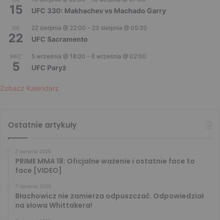
15
UFC 330: Makhachev vs Machado Garry
22 sierpnia @ 22:00
-
23 sierpnia @ 05:30
SIE
22
UFC Sacramento
5 września @ 18:00
-
6 września @ 02:00
WRZ
5
UFC Paryż
Zobacz Kalendarz
Ostatnie artykuły
7 sierpnia 2026
PRIME MMA 18: Oficjalne ważenie i ostatnie face to
face [VIDEO]
7 sierpnia 2026
Błachowicz nie zamierza odpuszczać. Odpowiedział
na słowa Whittakera!