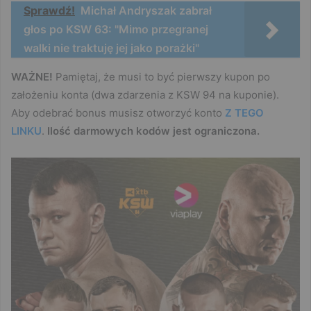
Sprawdź!
Michał Andryszak zabrał
głos po KSW 63: "Mimo przegranej
walki nie traktuję jej jako porażki"
WAŻNE!
Pamiętaj, że musi to być pierwszy kupon po
założeniu konta (dwa zdarzenia z KSW 94 na kuponie).
Aby odebrać bonus musisz otworzyć konto
Z TEGO
LINKU
.
Ilość darmowych kodów jest
ograniczona.