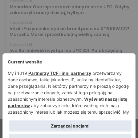
7 sierpnia 2026
Menedżer Gaethje zdradził plany mistrza UFC: Gdyby
zakończył karierę dzisiaj, byłbym…
7 sierpnia 2026
Vitalii Yakymenko będzie bronił pasa na XTB KSW 122!
Marcello Morelli przed kolejną wielką szansą
6 sierpnia 2026
Iwo Baraniewski wystąpi na UFC 331. Polak częścią
mocnej karty walk
6 sierpnia 2026
Don Kasjo poznał rywala na FAME 32. Bartosz Szachta
przeciwnikiem Króla
6 sierpnia 2026
Niepokonany Włodarczyk zawalczy o ranking! Na XTB
KSW 122 zmierzy się z Paivą
© Strefamma.pl 2026, Wszelkie prawa zastrzeżone |