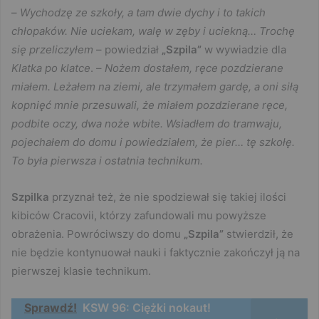
–
Wychodzę ze szkoły, a tam dwie dychy i to takich
chłopaków. Nie uciekam, walę w zęby i uciekną… Trochę
się przeliczyłem
– powiedział
„Szpila”
w wywiadzie dla
Klatka po klatce
. –
Nożem dostałem, ręce pozdzierane
miałem. Leżałem na ziemi, ale trzymałem gardę, a oni siłą
kopnięć mnie przesuwali, że miałem pozdzierane ręce,
podbite oczy, dwa noże wbite. Wsiadłem do tramwaju,
pojechałem do domu i powiedziałem, że pier… tę szkołę.
To była pierwsza i ostatnia technikum.
Szpilka
przyznał też, że nie spodziewał się takiej ilości
kibiców Cracovii, którzy zafundowali mu powyższe
obrażenia. Powróciwszy do domu
„Szpila”
stwierdził, że
nie będzie kontynuował nauki i faktycznie zakończył ją na
pierwszej klasie technikum.
Sprawdź!
KSW 96: Ciężki nokaut!