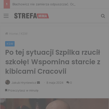
Błachowicz nie zamierza odpuszczać. Odpowiedział na słowa Whittakera!
Menu
Sz
Home
/
KSW
KSW
Po tej sytuacji Szpilka rzucił
szkołę! Wspomina starcie z
kibicami Cracovii
Send
Jakub Hryniewicz
8 maja 2024
0
an
Przeczytasz w minutę
email