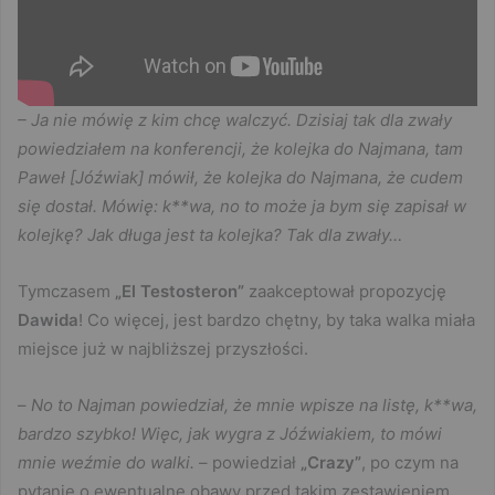
– Ja nie mówię z kim chcę walczyć. Dzisiaj tak dla zwały
powiedziałem na konferencji, że kolejka do Najmana, tam
Paweł [Jóźwiak] mówił, że kolejka do Najmana, że cudem
się dostał. Mówię: k**wa, no to może ja bym się zapisał w
kolejkę? Jak długa jest ta kolejka? Tak dla zwały…
Tymczasem
„El Testosteron”
zaakceptował propozycję
Dawida
! Co więcej, jest bardzo chętny, by taka walka miała
miejsce już w najbliższej przyszłości.
–
No to Najman powiedział, że mnie wpisze na listę, k**wa,
bardzo szybko! Więc, jak wygra z Jóźwiakiem, to mówi
mnie weźmie do walki.
– powiedział
„Crazy”
, po czym na
pytanie o ewentualne obawy przed takim zestawieniem,