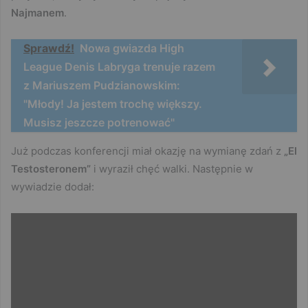
Najmanem
.
Sprawdź!
Nowa gwiazda High
League Denis Labryga trenuje razem
z Mariuszem Pudzianowskim:
"Młody! Ja jestem trochę większy.
Musisz jeszcze potrenować"
Już podczas konferencji miał okazję na wymianę zdań z
„El
Testosteronem”
i wyraził chęć walki. Następnie w
wywiadzie dodał: