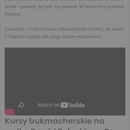
dodał –
pewnie, że bym się obawiał. W końcu król polskich
fightów.
Zawodnik z Częstochowy odpowiedział również, że walka
z Załęckim byłaby dla niego dużym wyzwaniem.
Kursy bukmacherskie na