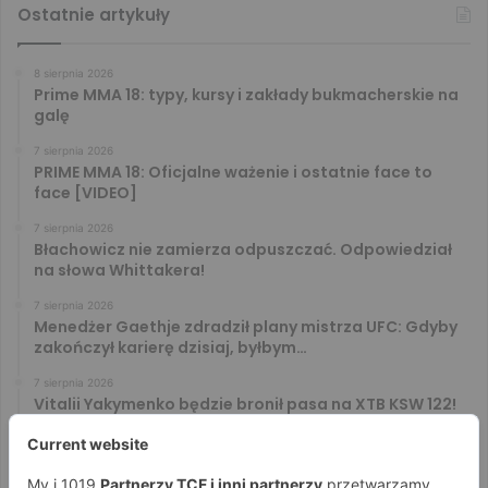
Ostatnie artykuły
8 sierpnia 2026
Prime MMA 18: typy, kursy i zakłady bukmacherskie na
galę
7 sierpnia 2026
PRIME MMA 18: Oficjalne ważenie i ostatnie face to
face [VIDEO]
7 sierpnia 2026
Błachowicz nie zamierza odpuszczać. Odpowiedział
na słowa Whittakera!
7 sierpnia 2026
Menedżer Gaethje zdradził plany mistrza UFC: Gdyby
zakończył karierę dzisiaj, byłbym…
7 sierpnia 2026
Vitalii Yakymenko będzie bronił pasa na XTB KSW 122!
Marcello Morelli przed kolejną wielką szansą
6 sierpnia 2026
Iwo Baraniewski wystąpi na UFC 331. Polak częścią