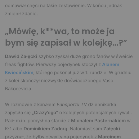
odmawiał chęci na takie zestawienie. W końcu jednak
zmienił zdanie.
„Mówię, k**wa, to może ja
bym się zapisał w kolejkę…?”
Dawid Załęcki
szybko zyskał duże grono fanów w śweicie
freak fightów. Pierwszy pojedynek stoczył z
Alanem
Kwiecińskim
, którego pokonał już w 1. rundzie. W grudniu
z kolei skończył niezwykle doświadczonego Vaso
Bakocevicia.
W rozmowie z kanałem
Fansportu TV
dziennikarka
zapytała się
„Crazy’ego”
o kolejnych potencjalnych rywali.
Padł m.in. pomysł na starcie z
Michałem Pasternakiem
w
K-1 albo
Dominikiem Zadorą
. Natomiast sam
Załęcki
przyznał, że byłby otwarty na pojedynek z
Marcinem