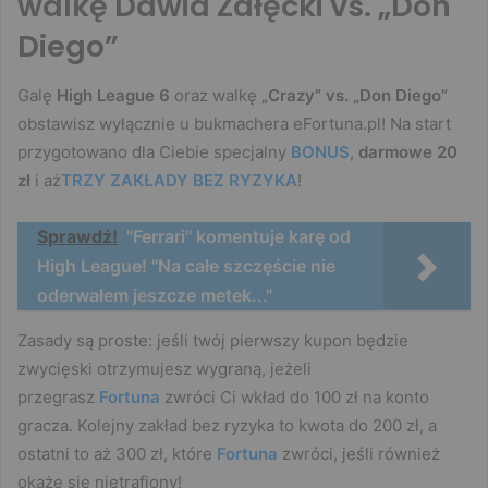
walkę Dawid Załęcki vs. „Don
Diego”
Galę
High League 6
oraz walkę
„Crazy” vs. „Don Diego”
obstawisz wyłącznie u bukmachera eFortuna.pl! Na start
przygotowano dla Ciebie specjalny
BONUS
,
darmowe 20
zł
i aż
TRZY ZAKŁADY BEZ RYZYKA
!
Sprawdź!
"Ferrari" komentuje karę od
High League! "Na całe szczęście nie
oderwałem jeszcze metek..."
Zasady są proste: jeśli twój pierwszy kupon będzie
zwycięski otrzymujesz wygraną, jeżeli
przegrasz
Fortuna
zwróci Ci wkład do 100 zł na konto
gracza. Kolejny zakład bez ryzyka to kwota do 200 zł, a
ostatni to aż 300 zł, które
Fortuna
zwróci, jeśli również
okaże się nietrafiony!