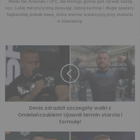
Wielki fan Arsenalu i UFC, dla którego gotów jest zarwać każdą
noc. Lubię merytoryczną dyskusję, dobrą kuchnię i długie spacery.
Najbardziej jednak kawę, która wiernie towarzyszy przy stukaniu
w klawiaturę.
Denis zdradził szczegóły walki z
Omielańczukiem! Ujawnił termin starcia i
formułę!