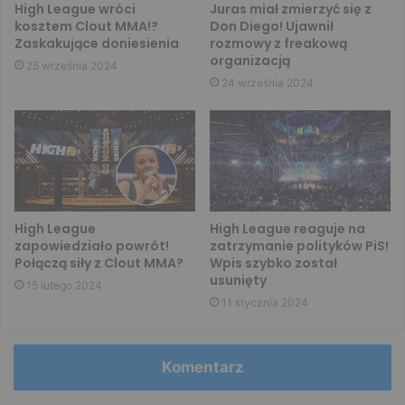
High League wróci
Juras miał zmierzyć się z
kosztem Clout MMA!?
Don Diego! Ujawnił
Zaskakujące doniesienia
rozmowy z freakową
organizacją
25 września 2024
24 września 2024
High League
High League reaguje na
zapowiedziało powrót!
zatrzymanie polityków PiS!
Połączą siły z Clout MMA?
Wpis szybko został
usunięty
15 lutego 2024
11 stycznia 2024
Komentarz