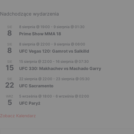
Nadchodzące wydarzenia
8 sierpnia @ 19:00
-
9 sierpnia @ 01:30
SIE
8
Prime Show MMA 18
8 sierpnia @ 22:00
-
9 sierpnia @ 06:00
SIE
8
UFC Vegas 120: Gamrot vs Salkilld
15 sierpnia @ 22:00
-
16 sierpnia @ 07:30
SIE
15
UFC 330: Makhachev vs Machado Garry
22 sierpnia @ 22:00
-
23 sierpnia @ 05:30
SIE
22
UFC Sacramento
5 września @ 18:00
-
6 września @ 02:00
WRZ
5
UFC Paryż
Zobacz Kalendarz