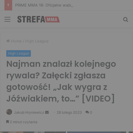
PRIME MMA 18: Oficjalne ważenie i ostatnie face to face [VIDEO]
Menu
Sz
Home
/
High League
High League
Najman znalazł kolejnego
rywala? Załęcki zgłasza
gotowość! „Jak wygra z
Jóźwiakiem, to…” [VIDEO]
Send
Jakub Hryniewicz
28 lutego 2023
0
an
2 minut czytania
email