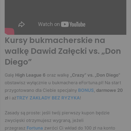
Kursy bukmacherskie na
walkę Dawid Załęcki vs. „Don
Diego”
Galę
High League 6
oraz walkę
„Crazy” vs. „Don Diego”
obstawisz wyłącznie u bukmachera eFortuna.pl! Na start
przygotowano dla Ciebie specjalny
BONUS
,
darmowe 20
zł
i aż
TRZY ZAKŁADY BEZ RYZYKA
!
Zasady są proste: jeśli twój pierwszy kupon będzie
zwycięski otrzymujesz wygraną, jeżeli
przegrasz
Fortuna
zwróci Ci wkład do 100 zł na konto