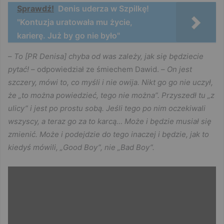
Sprawdź!
Denis uderza w Szpilkę!
"Kontuzja uratowała mu życie,
karierę. Już by go nie było"
–
To [PR Denisa] chyba od was zależy, jak się będziecie
pytać!
– odpowiedział ze śmiechem Dawid. –
On jest
szczery, mówi to, co myśli i nie owija. Nikt go go nie uczył,
że „to można powiedzieć, tego nie można”. Przyszedł tu „z
ulicy” i jest po prostu sobą. Jeśli tego po nim oczekiwali
wszyscy, a teraz go za to karcą… Może i będzie musiał się
zmienić. Może i podejdzie do tego inaczej i będzie, jak to
kiedyś mówili, „Good Boy”, nie „Bad Boy”.