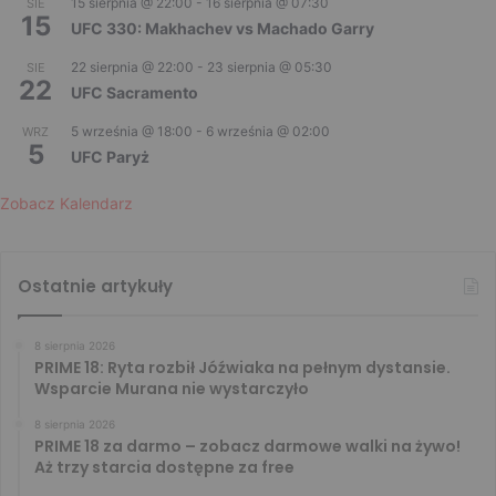
15 sierpnia @ 22:00
-
16 sierpnia @ 07:30
SIE
15
UFC 330: Makhachev vs Machado Garry
22 sierpnia @ 22:00
-
23 sierpnia @ 05:30
SIE
22
UFC Sacramento
5 września @ 18:00
-
6 września @ 02:00
WRZ
5
UFC Paryż
Zobacz Kalendarz
Ostatnie artykuły
8 sierpnia 2026
PRIME 18: Ryta rozbił Jóźwiaka na pełnym dystansie.
Wsparcie Murana nie wystarczyło
8 sierpnia 2026
PRIME 18 za darmo – zobacz darmowe walki na żywo!
Aż trzy starcia dostępne za free