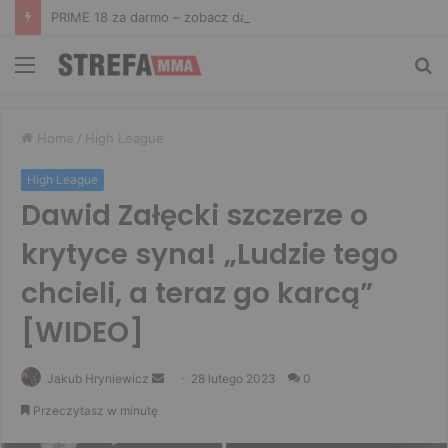
PRIME 18 za darmo – zobacz darmowe walki na żywo! Aż trzy starcia dostępne za free
Menu
Sz
Home
/
High League
High League
Dawid Załęcki szczerze o
krytyce syna! „Ludzie tego
chcieli, a teraz go karcą”
[WIDEO]
Send
Jakub Hryniewicz
28 lutego 2023
0
an
Przeczytasz w minutę
email