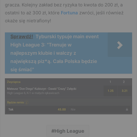
gracza. Kolejny zakład bez ryzyka to kwota do 200 zł, a
ostatni to aż 300 zł, które
Fortuna
zwróci, jeśli również
okaże się nietrafiony!
Sprawdź!
Tyburski typuje main event
High League 3: "Trenuje w
najlepszym klubie i walczy z
największą piz*ą. Cała Polska będzie
się śmiać"
High League