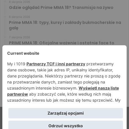
8 sierpnia 2026
Gdzie oglądać Prime MMA 18? Transmisja na żywo
8 sierpnia 2026
Prime MMA 18: typy, kursy i zakłady bukmacherskie na
galę
7 sierpnia 2026
PRIME MMA 18: Oficjalne ważenie i ostatnie face to
face [VIDEO]
7 sierpnia 2026
Błachowicz nie zamierza odpuszczać. Odpowiedział
na słowa Whittakera!
7 sierpnia 2026
Menedżer Gaethje zdradził plany mistrza UFC: Gdyby
zakończył karierę dzisiaj, byłbym…
© Strefamma.pl 2026, Wszelkie prawa zastrzeżone |
Home
Redakcja
Kontakt