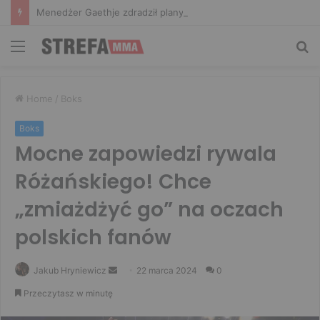
Menedżer Gaethje zdradził plany mistrza UFC: Gdyby zakończył karierę dzisiaj, byłbym…
Menu
Sz
Home
/
Boks
Boks
Mocne zapowiedzi rywala
Różańskiego! Chce
„zmiażdżyć go” na oczach
polskich fanów
Send
Jakub Hryniewicz
22 marca 2024
0
an
Przeczytasz w minutę
email