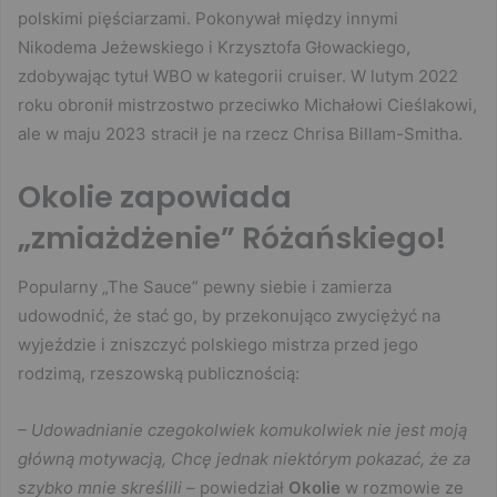
polskimi pięściarzami. Pokonywał między innymi
Nikodema Jeżewskiego i Krzysztofa Głowackiego,
zdobywając tytuł WBO w kategorii cruiser. W lutym 2022
roku obronił mistrzostwo przeciwko Michałowi Cieślakowi,
ale w maju 2023 stracił je na rzecz Chrisa Billam-Smitha.
Okolie zapowiada
„zmiażdżenie” Różańskiego!
Popularny „The Sauce” pewny siebie i zamierza
udowodnić, że stać go, by przekonująco zwyciężyć na
wyjeździe i zniszczyć polskiego mistrza przed jego
rodzimą, rzeszowską publicznością:
– Udowadnianie czegokolwiek komukolwiek nie jest moją
główną motywacją, Chcę jednak niektórym pokazać, że za
szybko mnie skreślili
– powiedział
Okolie
w rozmowie ze