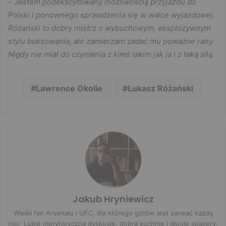
–
Jestem podekscytowany możliwością przyjazdu do
Polski i ponownego sprawdzenia się w walce wyjazdowej.
Różański to dobry mistrz o wybuchowym, eksplozywnym
stylu boksowania, ale zamierzam zadać mu poważne rany.
Nigdy nie miał do czynienia z kimś takim jak ja i z taką siłą.
Lawrence Okolie
Łukasz Różański
Jakub Hryniewicz
Wielki fan Arsenalu i UFC, dla którego gotów jest zarwać każdą
noc. Lubię merytoryczną dyskusję, dobrą kuchnię i długie spacery.