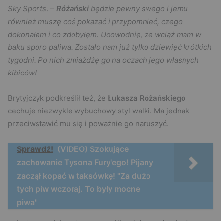
Sky Sports
. –
Różański
będzie pewny swego i jemu
również muszę coś pokazać i przypomnieć, czego
dokonałem i co zdobyłęm. Udowodnię, że wciąż mam w
baku sporo paliwa. Zostało nam już tylko dziewięć krótkich
tygodni. Po nich zmiażdżę go na oczach jego własnych
kibiców!
Brytyjczyk podkreślił też, że
Łukasza Różańskiego
cechuje niezwykle wybuchowy styl walki. Ma jednak
przeciwstawić mu się i poważnie go naruszyć.
Sprawdź!
(VIDEO) Szokujące
zachowanie Tysona Fury'ego! Pijany
zaczął kopać w taksówkę! "Za dużo
tych piw wczoraj. To były mocne
piwa"