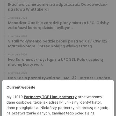
Błachowicz nie zamierza odpuszczać. Odpowiedział
na słowa Whittakera!
7 sierpnia 2026
Menedżer Gaethje zdradził plany mistrza UFC: Gdyby
zakończył karierę dzisiaj, byłbym…
7 sierpnia 2026
Vitalii Yakymenko będzie bronił pasa na XTB KSW 122!
Marcello Morelli przed kolejną wielką szansą
6 sierpnia 2026
Iwo Baraniewski wystąpi na UFC 331. Polak częścią
mocnej karty walk
6 sierpnia 2026
Don Kasjo poznał rywala na FAME 32. Bartosz Szachta
przeciwnikiem Króla
6 sierpnia 2026
Niepokonany Włodarczyk zawalczy o ranking! Na XTB
KSW 122 zmierzy się z Paivą
5 sierpnia 2026
Mateusz DON DIEGO Kubiszyn o rywalu na GROMDA 26.