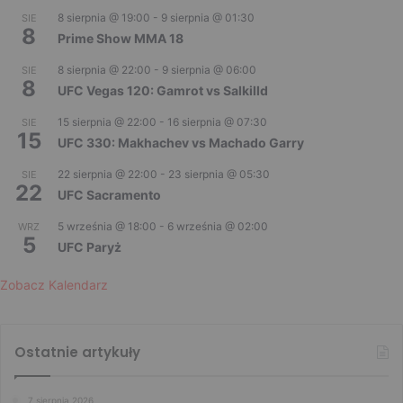
8 sierpnia @ 19:00
-
9 sierpnia @ 01:30
SIE
8
Prime Show MMA 18
8 sierpnia @ 22:00
-
9 sierpnia @ 06:00
SIE
8
UFC Vegas 120: Gamrot vs Salkilld
15 sierpnia @ 22:00
-
16 sierpnia @ 07:30
SIE
15
UFC 330: Makhachev vs Machado Garry
22 sierpnia @ 22:00
-
23 sierpnia @ 05:30
SIE
22
UFC Sacramento
5 września @ 18:00
-
6 września @ 02:00
WRZ
5
UFC Paryż
Zobacz Kalendarz
Ostatnie artykuły
7 sierpnia 2026