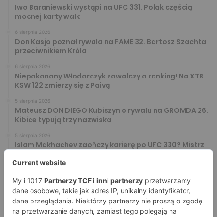
Iwo Baraniewski wystąpi na UFC 331. Polak częścią
mocnej karty walk
6 sierpnia 2026
Don Kasjo poznał rywala na FAME 32. Bartosz Szachta
przeciwnikiem Króla
6 sierpnia 2026
Niepokonany Włodarczyk zawalczy o ranking! Na XTB
KSW 122 zmierzy się z Paivą
5 sierpnia 2026
Mateusz DON DIEGO Kubiszyn o rywalu na GROMDA 26.
Kibice typują trzy nazwiska
5 sierpnia 2026
Islam Makhachev zaończy karierę po UFC 330? Mistrz
rozwiał wszelkie wątpliwości
4 sierpnia 2026
Tańcula nie gryzł się w język. Wymowna sugestia o
zachowaniu Jacka Murańskiego [VIDEO]
4 sierpnia 2026
Ostre spojrzenia Jóźwiaka i Ryty. Zobacz face to face