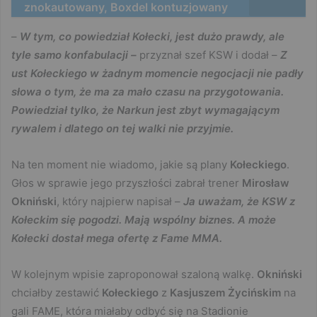
znokautowany, Boxdel kontuzjowany
–
W tym, co powiedział Kołecki, jest dużo prawdy, ale
tyle samo konfabulacji –
przyznał szef KSW i dodał –
Z
ust Kołeckiego w żadnym momencie negocjacji nie padły
słowa o tym, że ma za mało czasu na przygotowania.
Powiedział tylko, że Narkun jest zbyt wymagającym
rywalem i dlatego on tej walki nie przyjmie.
Na ten moment nie wiadomo, jakie są plany
Kołeckiego
.
Głos w sprawie jego przyszłości zabrał trener
Mirosław
Okniński
, który najpierw napisał –
Ja uważam, że KSW z
Kołeckim się pogodzi. Mają wspólny biznes. A może
Kołecki dostał mega ofertę z Fame MMA.
W kolejnym wpisie zaproponował szaloną walkę.
Okniński
chciałby zestawić
Kołeckiego
z
Kasjuszem Życińskim
na
gali FAME, która miałaby odbyć się na Stadionie