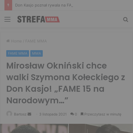
Don Kasjo poznał rywala na FAME 32. Bartosz Szachta przeciwnikiem Króla
Menu
Sz
Home
/
FAME MMA
FAME MMA
MMA
Mirosław Okniński chce
walki Szymona Kołeckiego z
Don Kasjo! „FAME 15 na
Narodowym…”
Send
Bartosz
3 listopada 2021
0
Przeczytasz w minutę
an
email