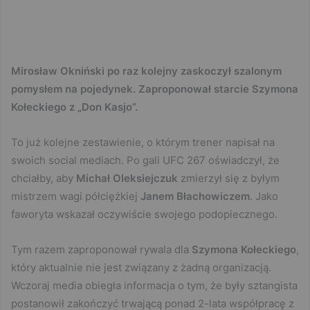
Mirosław Okniński po raz kolejny zaskoczył szalonym
pomysłem na pojedynek. Zaproponował starcie Szymona
Kołeckiego z „Don Kasjo”.
To już kolejne zestawienie, o którym trener napisał na
swoich social mediach. Po gali UFC 267 oświadczył, że
chciałby, aby
Michał Oleksiejczuk
zmierzył się z byłym
mistrzem wagi półciężkiej
Janem Błachowiczem
. Jako
faworyta wskazał oczywiście swojego podopiecznego.
Tym razem zaproponował rywala dla
Szymona Kołeckiego
,
który aktualnie nie jest związany z żadną organizacją.
Wczoraj media obiegła informacja o tym, że były sztangista
postanowił zakończyć trwającą ponad 2-lata współpracę z