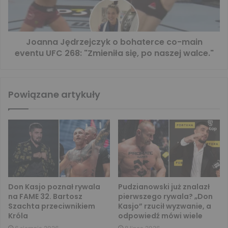
Joanna Jędrzejczyk o bohaterce co-main
eventu UFC 268: "Zmieniła się, po naszej walce."
Powiązane artykuły
Don Kasjo poznał rywala
Pudzianowski już znalazł
na FAME 32. Bartosz
pierwszego rywala? „Don
Szachta przeciwnikiem
Kasjo” rzucił wyzwanie, a
Króla
odpowiedź mówi wiele