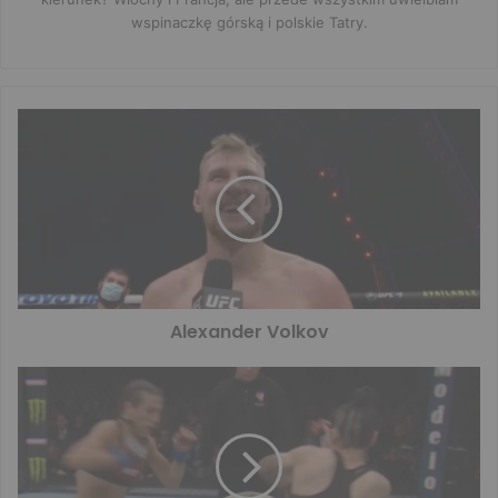
wspinaczkę górską i polskie Tatry.
Alexander Volkov