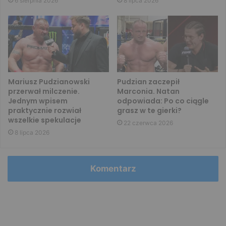
6 sierpnia 2026
8 lipca 2026
Mariusz Pudzianowski
Pudzian zaczepił
przerwał milczenie.
Marconia. Natan
Jednym wpisem
odpowiada: Po co ciągle
praktycznie rozwiał
grasz w te gierki?
wszelkie spekulacje
22 czerwca 2026
8 lipca 2026
Komentarz