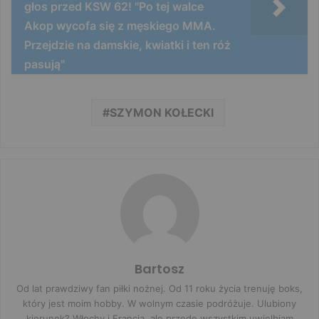
głos przed KSW 62! "Po tej walce
Akop wycofa się z męskiego MMA.
Przejdzie na damskie, kwiatki i ten róż
pasują"
SZYMON KOŁECKI
Bartosz
Od lat prawdziwy fan piłki nożnej. Od 11 roku życia trenuję boks,
który jest moim hobby. W wolnym czasie podróżuje. Ulubiony
kierunek? Włochy i Francja, ale przede wszystkim uwielbiam