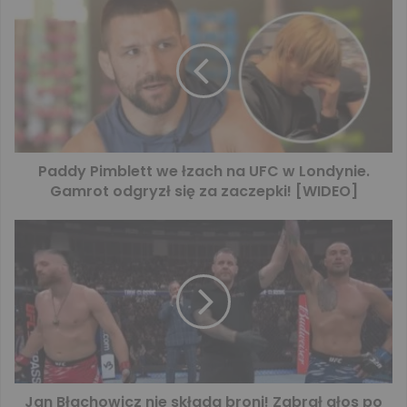
Paddy Pimblett we łzach na UFC w Londynie.
Gamrot odgryzł się za zaczepki! [WIDEO]
Jan Błachowicz nie składa broni! Zabrał głos po