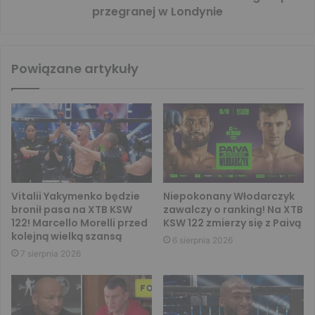
przegranej w Londynie
Powiązane artykuły
Vitalii Yakymenko będzie
Niepokonany Włodarczyk
bronił pasa na XTB KSW
zawalczy o ranking! Na XTB
122! Marcello Morelli przed
KSW 122 zmierzy się z Paivą
kolejną wielką szansą
6 sierpnia 2026
7 sierpnia 2026