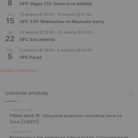
8
UFC Vegas 120: Gamrot vs Salkilld
15 sierpnia @ 22:00
-
16 sierpnia @ 07:30
SIE
15
UFC 330: Makhachev vs Machado Garry
22 sierpnia @ 22:00
-
23 sierpnia @ 05:30
SIE
22
UFC Sacramento
5 września @ 18:00
-
6 września @ 02:00
WRZ
5
UFC Paryż
Zobacz Kalendarz
Ostatnie artykuły
7 sierpnia 2026
PRIME MMA 18: Oficjalne ważenie i ostatnie face to
face [VIDEO]
7 sierpnia 2026
Błachowicz nie zamierza odpuszczać. Odpowiedział