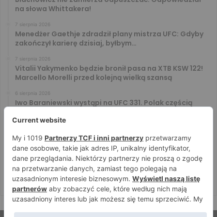
na słowa Whittakera!
7 sierpnia 2026
Menedżer Gaethje zdradził plany mistrza UFC: Gdyby
zakończył karierę dzisiaj, byłbym…
7 sierpnia 2026
Vitalii Yakymenko będzie bronił pasa na XTB KSW 122!
Marcello Morelli przed kolejną wielką szansą
6 sierpnia 2026
Iwo Baraniewski wystąpi na UFC 331. Polak częścią
mocnej karty walk
6 sierpnia 2026
Don Kasjo poznał rywala na FAME 32. Bartosz Szachta
przeciwnikiem Króla
6 sierpnia 2026
Niepokonany Włodarczyk zawalczy o ranking! Na XTB
KSW 122 zmierzy się z Paivą