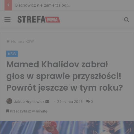
Błachowicz nie zamierza odpuszczać. Odpowiedział na słowa Whittakera!
Menu
Sz
Home
/
KSW
KSW
Mamed Khalidov zabrał
głos w sprawie przyszłości!
Powrót jeszcze w tym roku?
Send
Jakub Hryniewicz
24 marca 2025
0
an
Przeczytasz w minutę
email