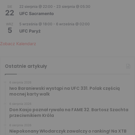
22 sierpnia @ 22:00
-
23 sierpnia @ 05:30
SIE
22
UFC Sacramento
5 września @ 18:00
-
6 września @ 02:00
WRZ
5
UFC Paryż
Zobacz Kalendarz
Ostatnie artykuły
6 sierpnia 2026
Iwo Baraniewski wystąpi na UFC 331. Polak częścią
mocnej karty walk
6 sierpnia 2026
Don Kasjo poznał rywala na FAME 32. Bartosz Szachta
przeciwnikiem Króla
6 sierpnia 2026
Niepokonany Włodarczyk zawalczy o ranking! Na XTB