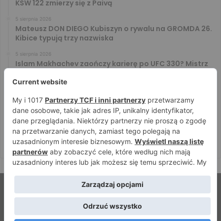
KSW 122 zmierzy się z Paivą
5 sierpnia 2026
Mateusz DON DIEGO Kubiszyn o rywalu na GROMDA 26.
Kibice typują trzy nazwiska
5 sierpnia 2026
Islam Makhachev zaończy karierę po UFC 330? Mistrz
rozwiał wszelkie wątpliwości
4 sierpnia 2026
Tańcula nie gryzł się w język. Wymowna sugestia o
zachowaniu Jacka Murańskiego [VIDEO]
4 sierpnia 2026
Ostre spojrzenia Jóźwiaka i Ryty. Zobacz face to face
przed PRIME 18
© Strefamma.pl 2026, Wszelkie prawa zastrzeżone |
Home
Redakcja
Kontakt