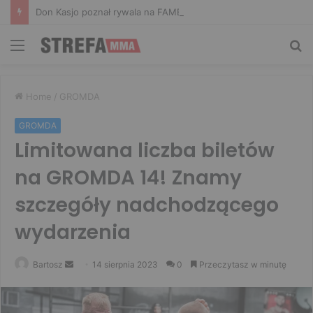
Don Kasjo poznał rywala na FAME 32. Bartosz Szachta przeciwnikiem Króla
Menu
Sz
Home
/
GROMDA
GROMDA
Limitowana liczba biletów
na GROMDA 14! Znamy
szczegóły nadchodzącego
wydarzenia
Send
Bartosz
14 sierpnia 2023
0
Przeczytasz w minutę
an
email