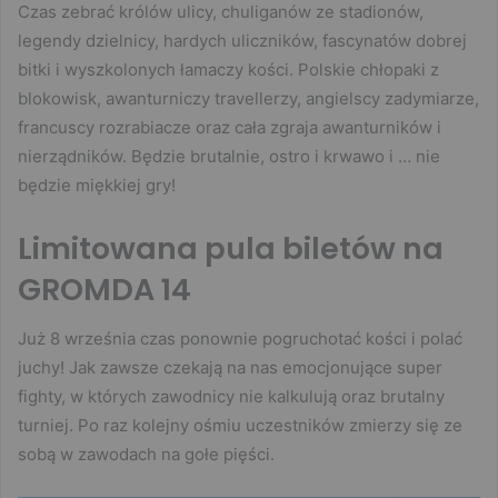
Czas zebrać królów ulicy, chuliganów ze stadionów,
legendy dzielnicy, hardych uliczników, fascynatów dobrej
bitki i wyszkolonych łamaczy kości. Polskie chłopaki z
blokowisk, awanturniczy travellerzy, angielscy zadymiarze,
francuscy rozrabiacze oraz cała zgraja awanturników i
nierządników. Będzie brutalnie, ostro i krwawo i … nie
będzie miękkiej gry!
Limitowana pula biletów na
GROMDA 14
Już 8 września czas ponownie pogruchotać kości i polać
juchy! Jak zawsze czekają na nas emocjonujące super
fighty, w których zawodnicy nie kalkulują oraz brutalny
turniej. Po raz kolejny ośmiu uczestników zmierzy się ze
sobą w zawodach na gołe pięści.